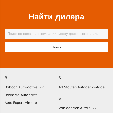
Найти дилера
B
S
Baboon Automotive B.V.
Ad Stouten Autodemontage
Boonstra Autoparts
V
Auto Export Almere
Van der Ven Auto's B.V.