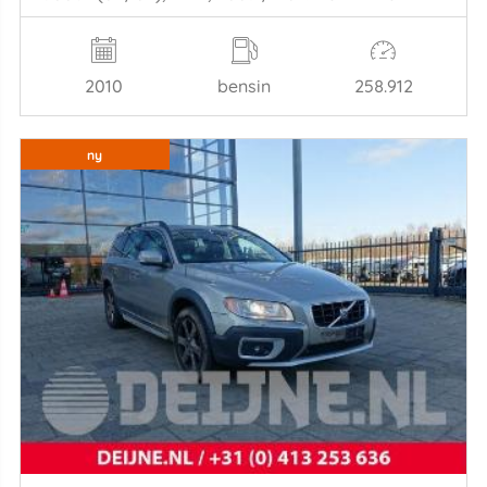
2010
bensin
258.912
ny