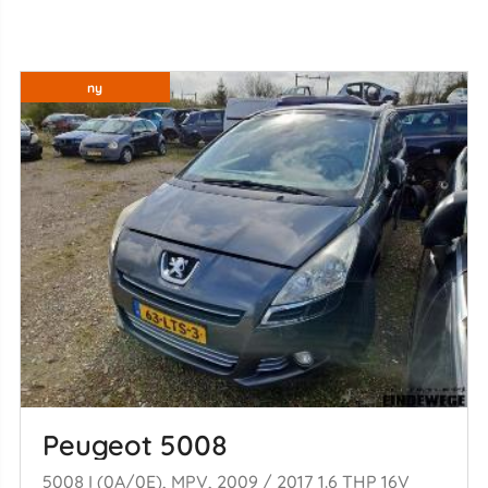
ny
Peugeot 5008
5008 I (0A/0E), MPV, 2009 / 2017 1.6 THP 16V