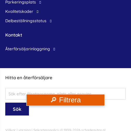
Parkeringsplats
Kvalitetskoder
Delbeställningsstatus
Kontakt
återförsäljarinloggning
Hitta en återförsäljare
🔎 Filtrera
Villkor
|
varning
|
Sekretesspolicy
© 1999-2026 schadeautos.nl