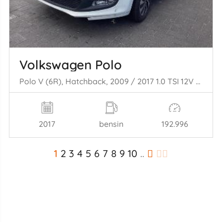
Volkswagen Polo
Polo V (6R), Hatchback, 2009 / 2017 1.0 TSI 12V BlueMotion
2017
bensin
192.996
1
2
3
4
5
6
7
8
9
10
..