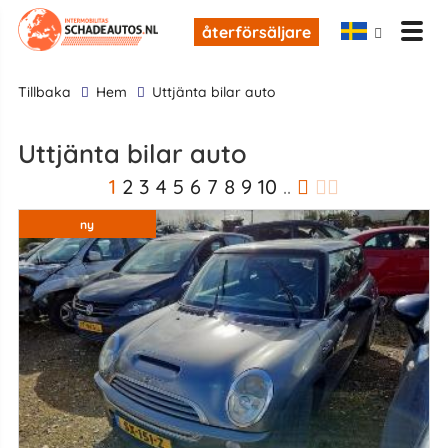
återförsäljare
tillbaka
Hem
Uttjänta bilar auto
Uttjänta bilar auto
1
2
3
4
5
6
7
8
9
10
..
ny