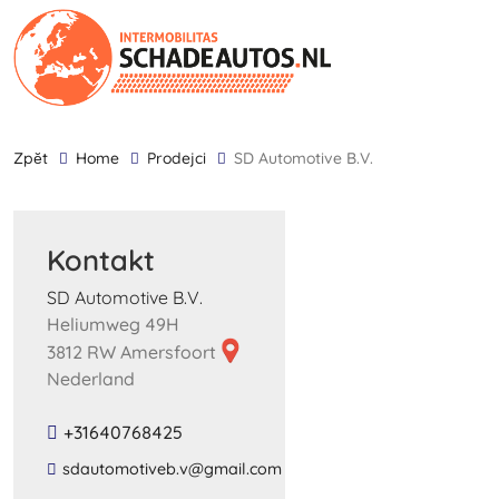
zpĕt
Home
Prodejci
SD Automotive B.V.
Kontakt
SD Automotive B.V.
Heliumweg 49H
3812 RW Amersfoort
Nederland
+31640768425
​sdautomotiveb​.​v​@​gmail​.​com​