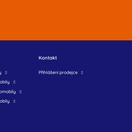
Kontakt
y
přihlášení prodejce
obily
tomobily
obily