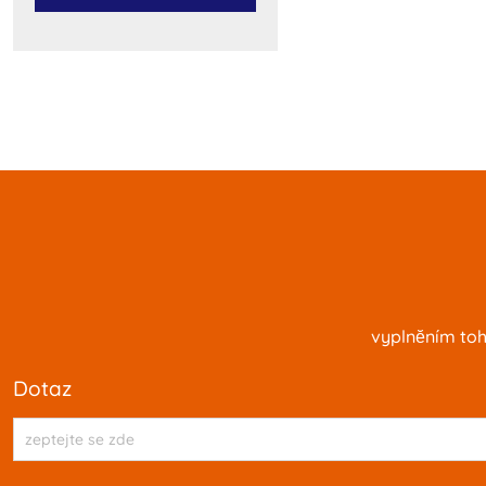
vyplnĕním toh
dotaz