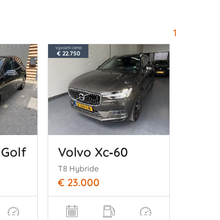
1
vývozní cena
€ 22.750
Golf
Volvo Xc‑60
T8 Hybride
€ 23.000