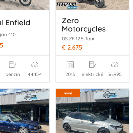
Zero
l Enfield
Motorcycles
yan 410
DS ZF 12.5 Tour
75
€ 2.675
benzín
44.154
2015
elektrické
56.995
nové