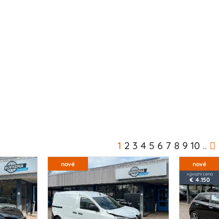
1
2
3
4
5
6
7
8
9
10
..
nové
nové
vývozní cena
€ 4.150