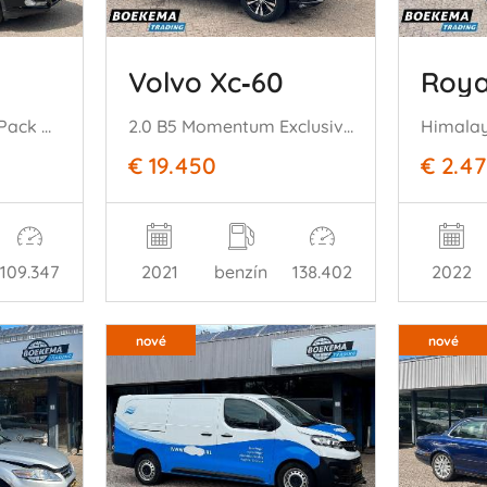
Volvo Xc‑60
Roya
1.5 Titanium Styling Pack Navigatie Cruise Climate Stoelverw.
2.0 B5 Momentum Exclusive Leer Harman/Kardon Camera Stoel-Stuurverw
Himala
€ 19.450
€ 2.4
109.347
2021
benzín
138.402
2022
nové
nové