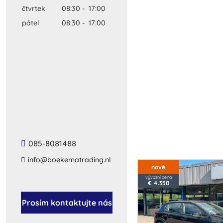
čtvrtek
08:30
-
17:00
pátel
08:30
-
17:00
085-8081488
info@boekematrading.nl
nové
vývozní cena
€ 4.350
Prosím kontaktujte nás