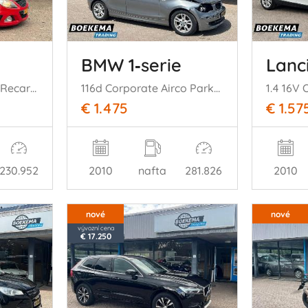
BMW 1‑serie
Lanc
1.6 16V T OPC 192PK Recaro Clima Cruise
116d Corporate Airco Parkeersensoren 5-Deurs
1.4 16V 
€ 1.475
€ 1.57
230.952
2010
nafta
281.826
2010
nové
nové
vývozní cena
€ 17.250