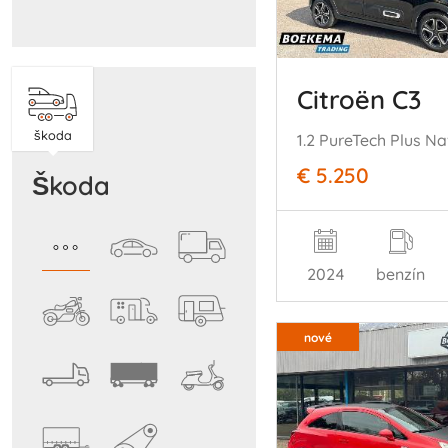
Citroën C3
škoda
€ 5.250
škoda
2024
benzín
nové