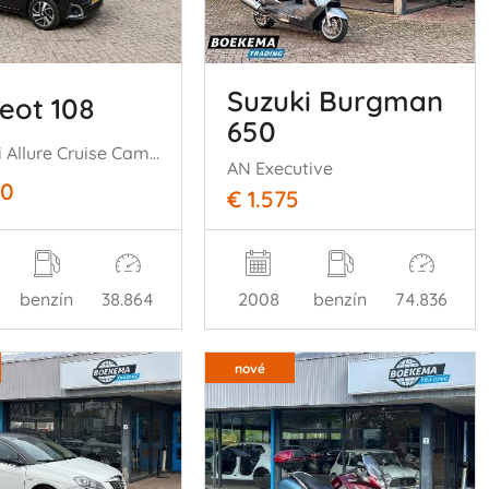
Suzuki Burgman
eot 108
650
1.0 e-VTi Allure Cruise Camera Climate
AN Executive
50
€ 1.575
benzín
38.864
2008
benzín
74.836
nové