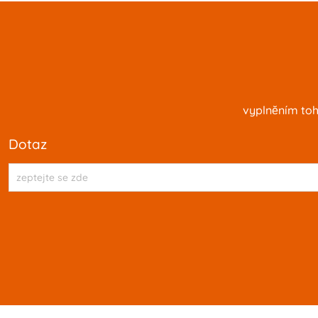
vyplnĕním toh
dotaz