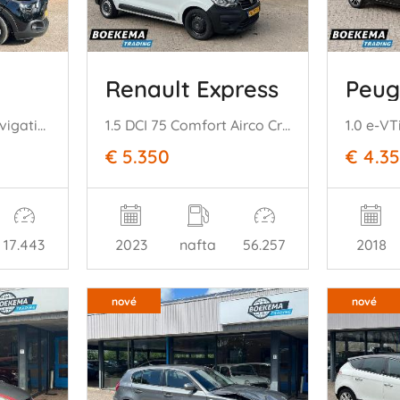
Renault Express
Peug
1.2 PureTech Plus Navigatie Climate
1.5 DCI 75 Comfort Airco Cruise PDC
€ 5.350
€ 4.3
17.443
2023
nafta
56.257
2018
nové
nové