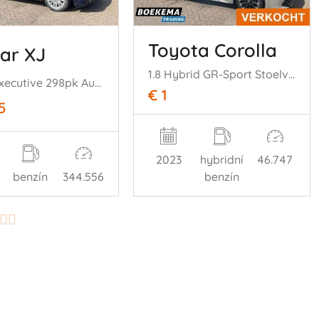
Toyota Corolla
ar XJ
1.8 Hybrid GR-Sport Stoelverwarming Navi Clima Cruise
4.2 V8 Executive 298pk Automaat Memory Navi Cruise
€ 1
5
2023
hybridní
46.747
benzín
344.556
benzín