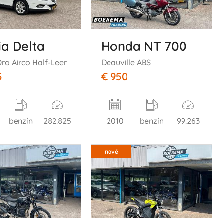
ia Delta
Honda NT 700
Oro Airco Half-Leer
Deauville ABS
5
€ 950
benzín
282.825
2010
benzín
99.263
nové