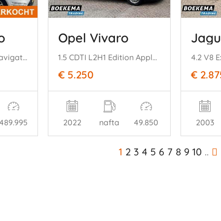
o
Opel Vivaro
Jagu
2.0 TDCi Titanium Navigatie Climate Cruise PDC Trekh.
1.5 CDTI L2H1 Edition Apple-carplay Airco Cruise Schuifdeur
€ 5.250
€ 2.87
489.995
2022
nafta
49.850
2003
1
2
3
4
5
6
7
8
9
10
..