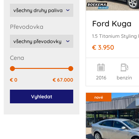
Ford Kuga
převodovka
€ 3.950
cena
2016
benzín
€ 0
€ 67.000
Vyhledat
nové