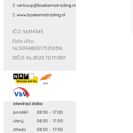
​verkoop​@​boekematrading​.​nl​
​www​.​boekematrading​.​nl​
IČO: 56314345
číslo účtu:
NL50RABO0175250316
DIČO: NL.8520.70.111.B01
otevírací doba
pondĕlí
08:30
-
17:00
úterý
08:30
-
17:00
středa
08:30
-
17:00