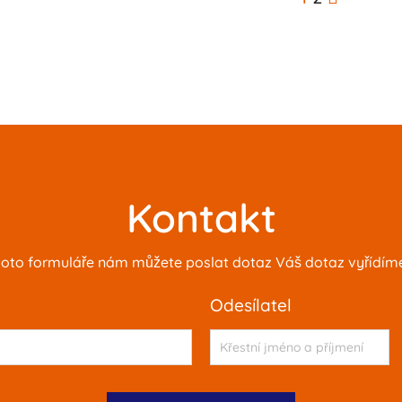
Kontakt
oto formuláře nám můžete poslat dotaz Váš dotaz vyřídíme 
odesílatel