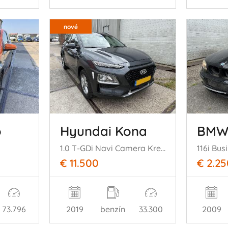
nové
o
Hyundai Kona
BMW 
1.0 T-GDi Navi Camera Krell Audio
€ 11.500
€ 2.25
73.796
2019
benzín
33.300
2009