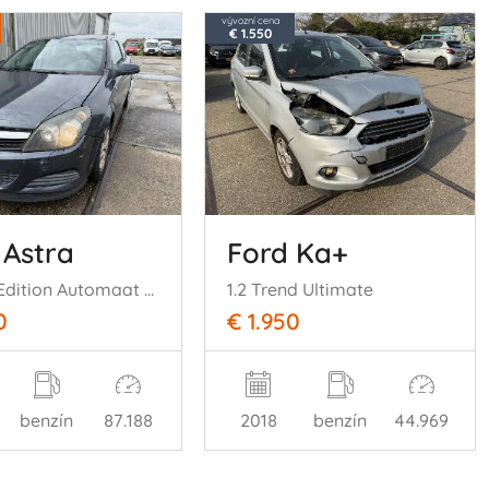
vývozní cena
€ 1.550
 Astra
Ford Ka+
GTC 1.8 Edition Automaat Airco
1.2 Trend Ultimate
0
€ 1.950
benzín
87.188
2018
benzín
44.969