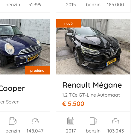
benzín
51.399
2015
benzín
185.000
nové
prodáno
Renault Mégane
 Cooper
1.2 TCe GT-Line Automaat
per Seven
€ 5.500
benzín
148.047
2017
benzín
103.043