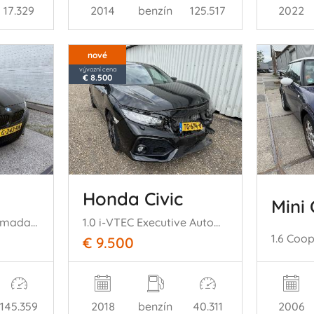
17.329
2014
benzín
125.517
2022
nové
vývozní cena
€ 8.500
Honda Civic
Mini
318i M-Sport Panoramadak H/K Leer
1.0 i-VTEC Executive Automaat Panoramadak
1.6 Coo
€ 9.500
2006
145.359
2018
benzín
40.311