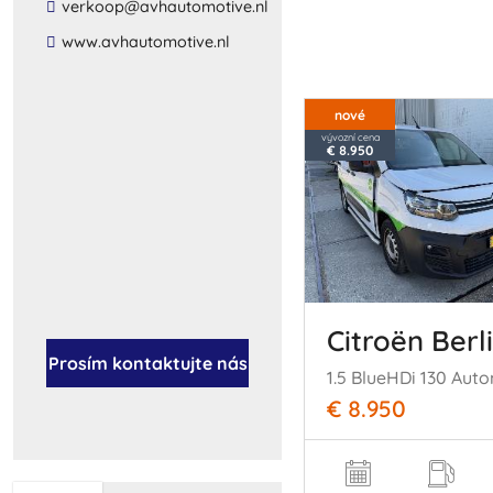
​verkoop​@​avhautomotive​.​nl​
​www​.​avhautomotive​.​nl​
nové
vývozní cena
€ 8.950
Citroën Berl
Prosím kontaktujte nás
1.5 BlueHDi 130 Aut
€ 8.950