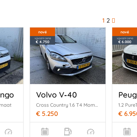
1
2
nové
nové
vývozní cena
vývozní cena
€ 4.750
€ 6.000
ingo
Volvo V‑40
Peug
omaat
Cross Country 1.6 T4 Momentum
1.2 Pure
€ 5.250
€ 6.95