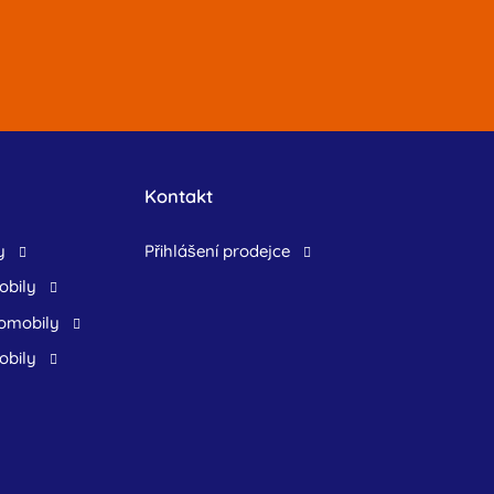
Kontakt
y
přihlášení prodejce
obily
tomobily
obily