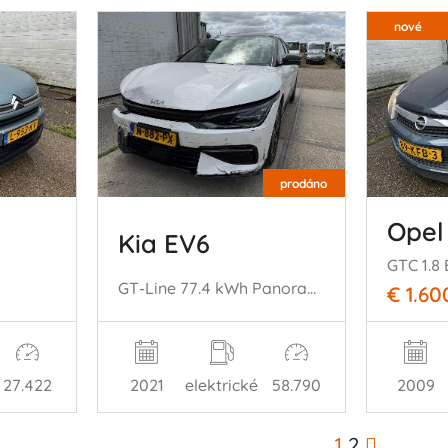
nové
prodáno
Opel
Kia EV6
GT-Line 77.4 kWh Panoramadak
€ 1.60
2021
elektrické
58.790
27.422
2009
1
2