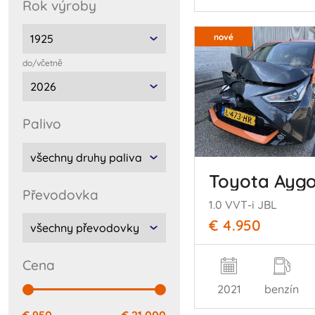
rok výroby
nové
do/včetnĕ
palivo
Toyota Ayg
převodovka
1.0 VVT-i JBL
€ 4.950
cena
2021
benzín
€ 950
€ 21.000