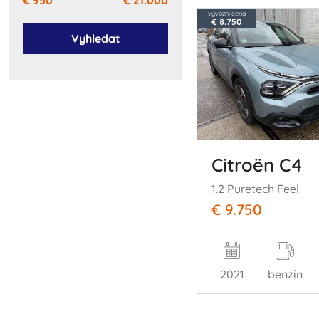
vývozní cena
€ 8.750
Vyhledat
Citroën C4
1.2 Puretech Feel
€ 9.750
2021
benzín