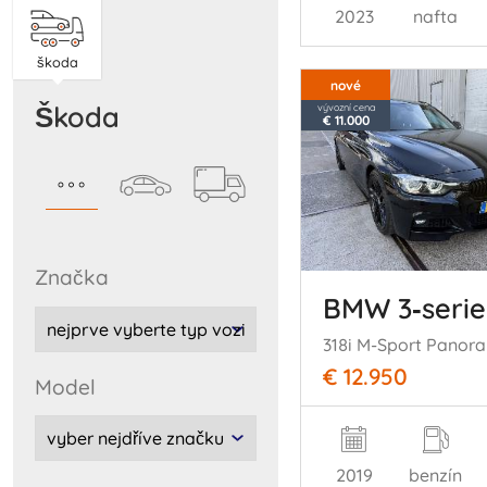
2023
nafta
škoda
nové
škoda
vývozní cena
€ 11.000
značka
BMW 3‑serie
€ 12.950
model
2019
benzín