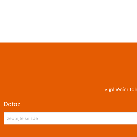
vyplnĕním toh
dotaz