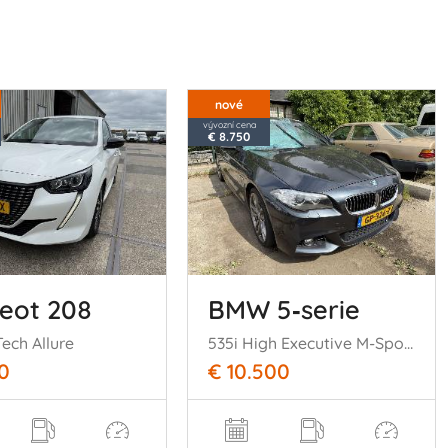
nové
vývozní cena
€ 8.750
eot 208
BMW 5‑serie
Tech Allure
535i High Executive M-Sport
0
€ 10.500