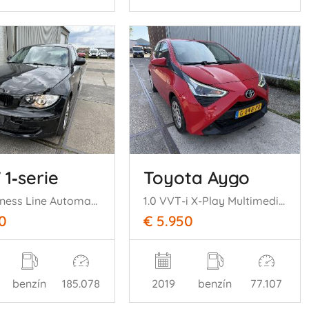
1‑serie
Toyota Aygo
116i Business Line Automaat Navi
1.0 VVT-i X-Play Multimedia Camera
0
€ 5.950
benzín
185.078
2019
benzín
77.107