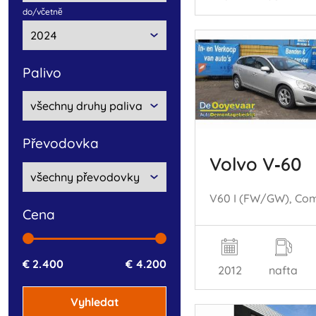
do/včetnĕ
palivo
převodovka
Volvo V‑60
cena
€ 2.400
€ 4.200
2012
nafta
Vyhledat