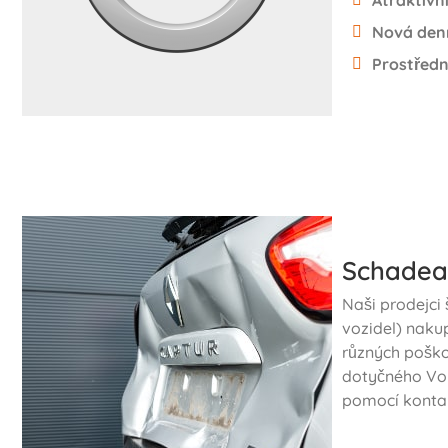
Atraktivn
Nová den
Prostředn
Schadea
Naši prodejci 
vozidel) naku
různých poško
dotyčného Vol
pomocí kontak