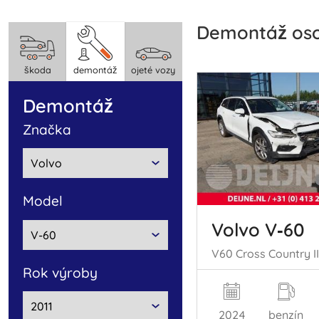
demontáž os
škoda
demontáž
ojeté vozy
demontáž
značka
model
Volvo V‑60
rok výroby
2024
benzín