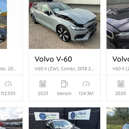
Volvo V‑60
Volv
V60 I (FW/GW), Combi, 2010 / 2018 2.4 D6 20V Plug-in Hybrid AWD
V60 II (ZW), Combi, 2018 2.0 B3 16V Mild Hybrid
112.555
2023
benzín
124.361
2020