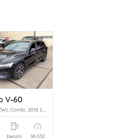
o V‑60
V60 II (ZW), Combi, 2018 2.0 T5 16V
benzín
96.532