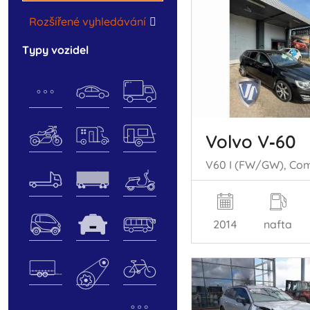
Rozšířené vyhledávání
typy vozidel
Volvo V‑60
2014
nafta