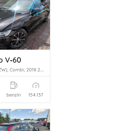
o V‑60
V60 II (ZW), Combi, 2018 2.0 B3 16V Mild Hybrid
benzín
154.137