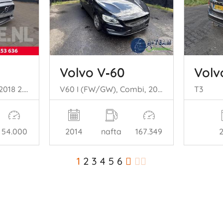
Volvo V‑60
Volv
V60 II (ZW), Combi, 2018 2.0 T6 16V Twin Engine
V60 I (FW/GW), Combi, 2010 / 2018 1.6 DRIVe
T3
54.000
2014
nafta
167.349
1
2
3
4
5
6