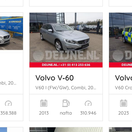
Volvo V‑60
Volv
V60 I (FW/GW), Combi, 2010 / 2018 2.0 D3 20V
V60 I (FW/GW), Combi, 2010 / 2018 2.4 D6 20V Plug-in Hybrid AWD
358.388
2013
nafta
310.946
2023