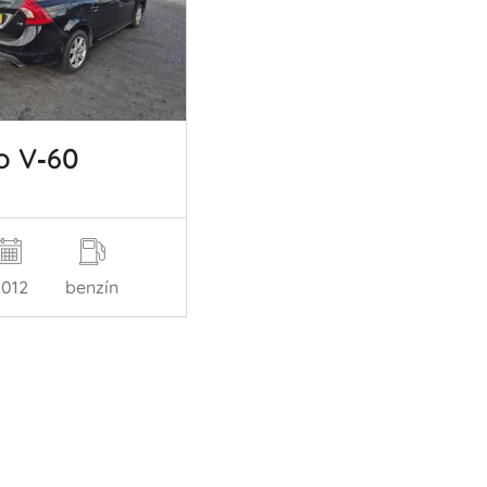
o V‑60
2012
benzín