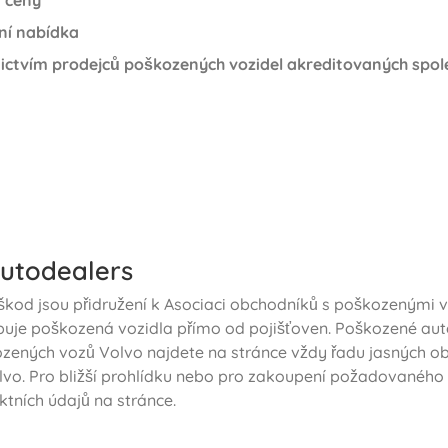
í ceny
ní nabídka
ictvím prodejců poškozených vozidel akreditovaných spol
utodealers
škod jsou přidružení k Asociaci obchodníků s poškozenými vo
puje poškozená vozidla přímo od pojišťoven. Poškozené au
zených vozů Volvo najdete na stránce vždy řadu jasných o
vo. Pro bližší prohlídku nebo pro zakoupení požadovaného
tních údajů na stránce.