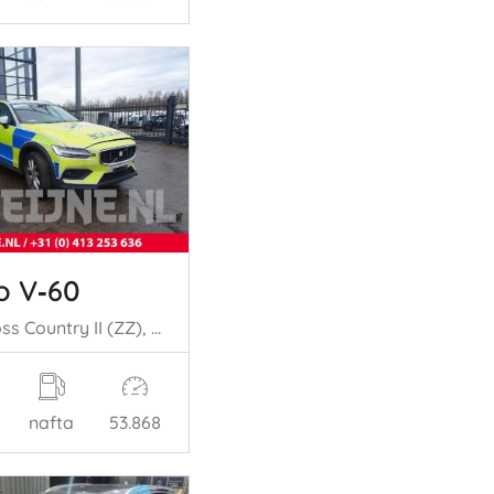
o V‑60
V60 Cross Country II (ZZ), Combi, 2018 2.0 B4 16V Mild Hybrid AWD
nafta
53.868