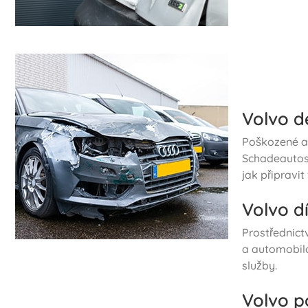
Volvo d
Poškozené au
Schadeautos
jak připravi
Volvo d
Prostřednic
a automobilo
služby.
Volvo p