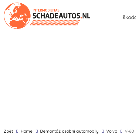
škoda
zpĕt
Home
demontáž osobní automobily
Volvo
V-60