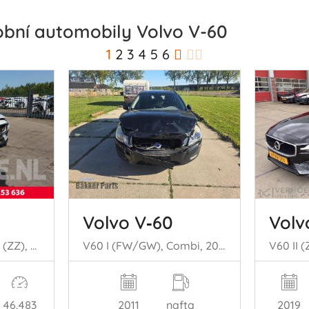
obní automobily Volvo V-60
1
2
3
4
5
6
Volvo V‑60
Volv
V60 Cross Country II (ZZ), Combi, 2018 2.0 B5 16V Mild Hybrid Geartronic AWD
V60 I (FW/GW), Combi, 2010 / 2018 1.6 DRIVe
46.483
2011
nafta
2019