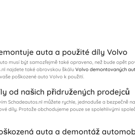
emontuje auta a použité díly Volvo
to musí být samozřejmě také opraveno, než bude opět povol
.nl najdete také obrovskou škálu
Volvo demontovaných au
t vaše poškozené auto Volvo k použití.
íly od našich přidružených prodejců
tvím Schadeautos.nl můžete rychle, jednoduše a bezpečně 
vé díly. Protože obchodujeme pouze se spolehlivými společ
oškozená auta a demontáž automob