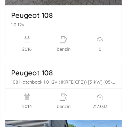
Peugeot 108
1.0 12v
2016
benzín
0
Peugeot 108
108 Hatchback 1.0 12V (1KRFE(CFB)) [51kW] (05-2014/...)
2014
benzín
217.033