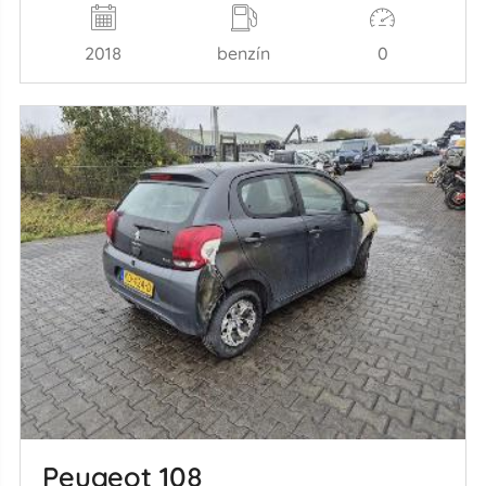
2018
benzín
0
Peugeot 108