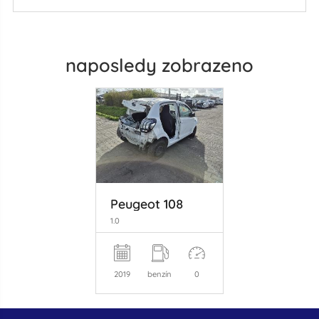
naposledy zobrazeno
Peugeot 108
1.0
2019
benzín
0