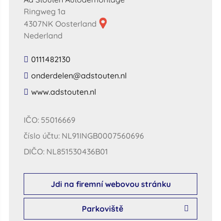
Ringweg 1a
4307NK Oosterland
Nederland
0111482130
​onderdelen​@​adstouten​.​nl​
​www​.​adstouten​.​nl​
IČO: 55016669
číslo účtu: NL91INGB0007560696
DIČO: NL851530436B01
Jdi na firemní webovou stránku
Parkoviště