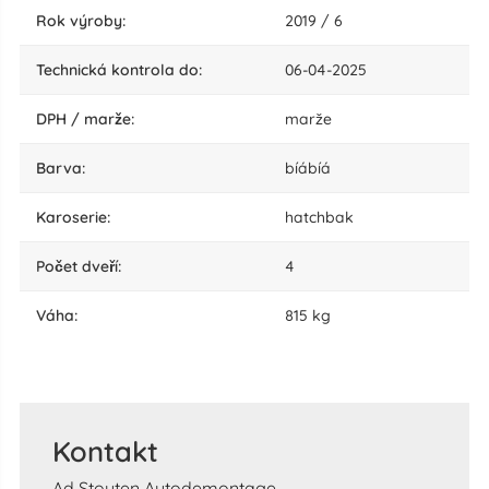
rok výroby:
2019 / 6
technická kontrola do:
06-04-2025
DPH / marže:
marže
barva:
bíábíá
karoserie:
hatchbak
počet dveří:
4
váha:
815 kg
Kontakt
Ad Stouten Autodemontage