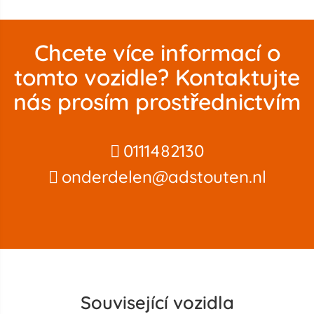
Chcete více informací o
tomto vozidle? Kontaktujte
nás prosím prostřednictvím
0111482130
onderdelen@adstouten.nl
Související vozidla