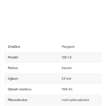
značka:
Peugeot
model:
108 1.0
palivo:
benzín
výkon:
53 kW
obsah motoru:
998 KC
převodovka:
ruční převodovka