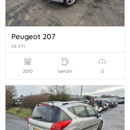
Peugeot 207
1.6 VTi
2010
benzín
0