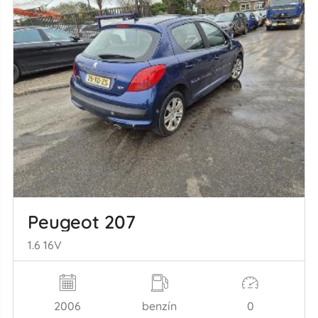
Peugeot 207
1.6 16V
2006
benzín
0