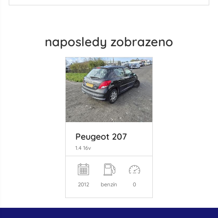
naposledy zobrazeno
Peugeot 207
1.4 16v
2012
benzín
0