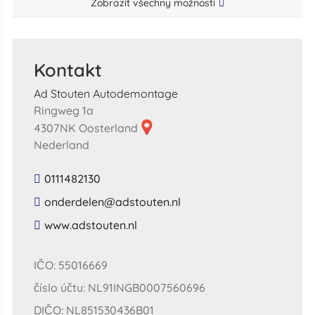
Zobrazit všechny možnosti
Kontakt
Ad Stouten Autodemontage
Ringweg 1a
4307NK Oosterland
Nederland
0111482130
​onderdelen​@​adstouten​.​nl​
​www​.​adstouten​.​nl​
IČO: 55016669
číslo účtu: NL91INGB0007560696
DIČO: NL851530436B01