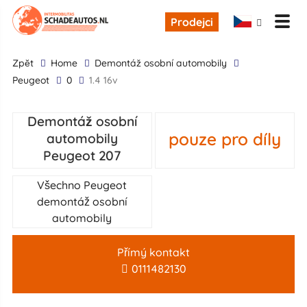
Prodejci
zpĕt
Home
demontáž osobní automobily
Peugeot
0
1.4 16v
Demontáž osobní
pouze pro díly
automobily
Peugeot 207
Všechno Peugeot
demontáž osobní
automobily
Přímý kontakt
0111482130