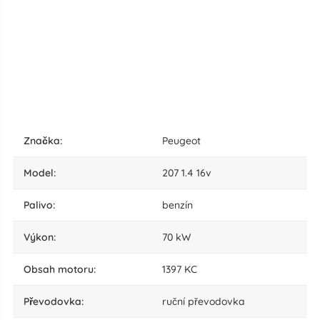
značka:
Peugeot
model:
207 1.4 16v
palivo:
benzín
výkon:
70 kW
obsah motoru:
1397 KC
převodovka:
ruční převodovka