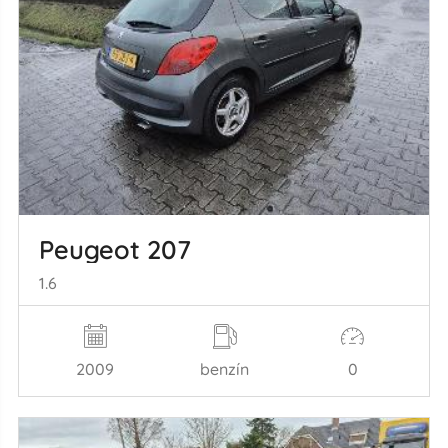
Peugeot 207
1.6
2009
benzín
0