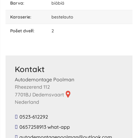
barva:
bíábíá
karoserie:
bestelauto
počet dveří:
2
Kontakt
Autodemontage Poolman
Rheezerend 112
7701BJ Dedemsvaart
Nederland
0523-612292
0657258913 what-app
​autodemontagepoolman​@​outlook​.​com​