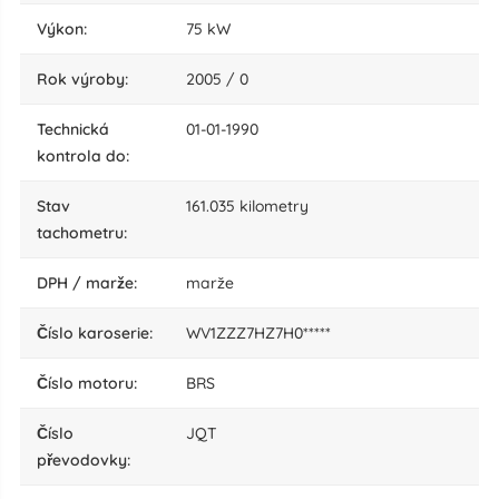
výkon:
75 kW
rok výroby:
2005 / 0
technická
01-01-1990
kontrola do:
stav
161.035 kilometry
tachometru:
DPH / marže:
marže
číslo karoserie:
WV1ZZZ7HZ7H0*****
číslo motoru:
BRS
číslo
JQT
převodovky: