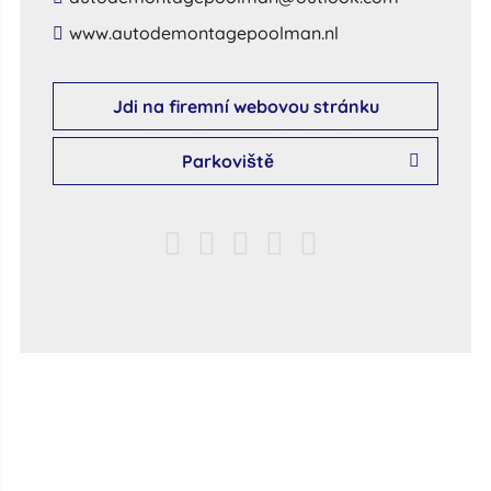
​www​.​autodemontagepoolman​.​nl​
Jdi na firemní webovou stránku
Parkoviště