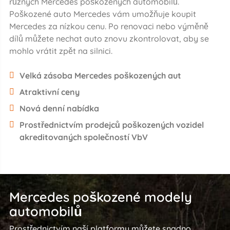
různých Mercedes poškozených automobilů.
Poškozené auto Mercedes vám umožňuje koupit
Mercedes za nízkou cenu. Po renovaci nebo výměně
dílů můžete nechat auto znovu zkontrolovat, aby se
mohlo vrátit zpět na silnici.
Velká zásoba Mercedes poškozených aut
Atraktivní ceny
Nová denní nabídka
Prostřednictvím prodejců poškozených vozidel
akreditovaných společností VbV
Mercedes poškozené modely
automobilů
Prostřednictvím naší platformy můžete snadno