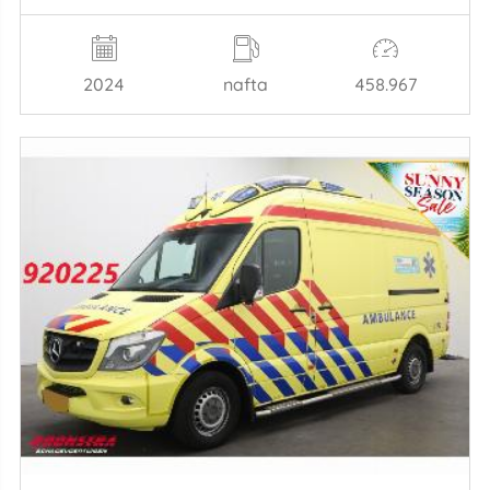
2024
nafta
458.967