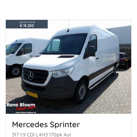
vývozní cena
€ 15.250
Mercedes Sprinter
317 1.9 CDI L4H3 170pk Aut