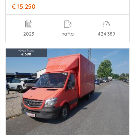
€ 15.250
2023
nafta
424.389
vývozní cena
€ 690