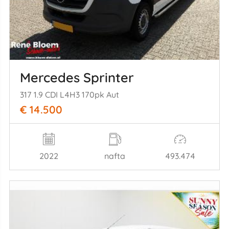
Mercedes Sprinter
317 1.9 CDI L4H3 170pk Aut
€ 14.500
2022
nafta
493.474