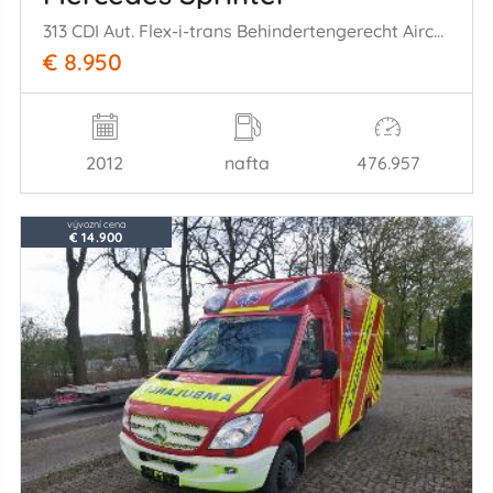
313 CDI Aut. Flex-i-trans Behindertengerecht Airco Cruise
€ 8.950
2012
nafta
476.957
vývozní cena
€ 14.900