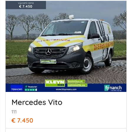
vývozní cena
€ 7.450
Mercedes Vito
111
€ 7.450