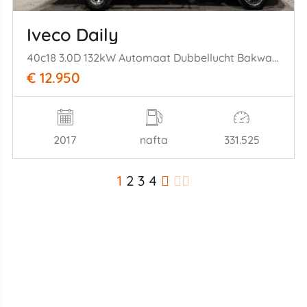
Iveco Daily
40c18 3.0D 132kW Automaat Dubbellucht Bakwagen Laadklep
€ 12.950
2017
nafta
331.525
1
2
3
4