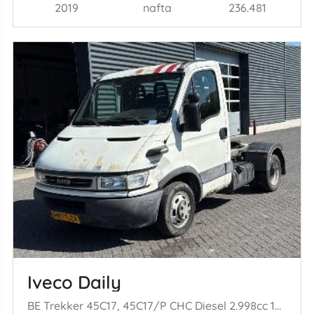
2019
nafta
236.481
Iveco Daily
BE Trekker 45C17, 45C17/P CHC Diesel 2.998cc 125kW (170pk) RWD