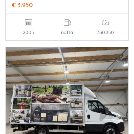
€ 3.950
2005
nafta
330.350