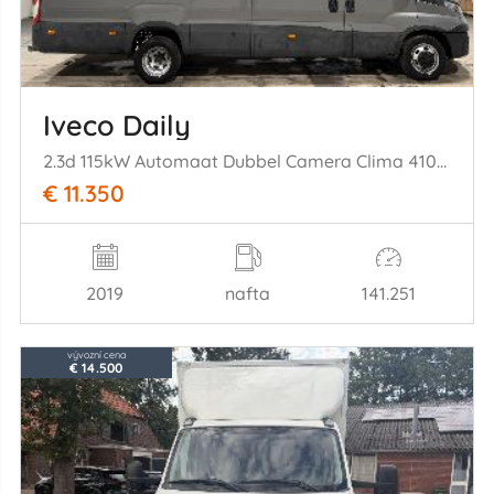
Iveco Daily
2.3d 115kW Automaat Dubbel Camera Clima 410H2
€ 11.350
2019
nafta
141.251
vývozní cena
€ 14.500