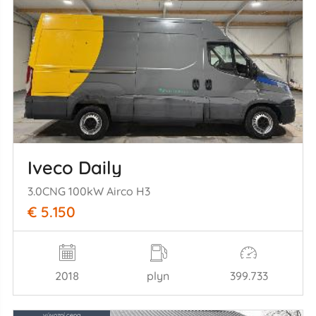
Iveco Daily
3.0CNG 100kW Airco H3
€ 5.150
2018
plyn
399.733
vývozní cena