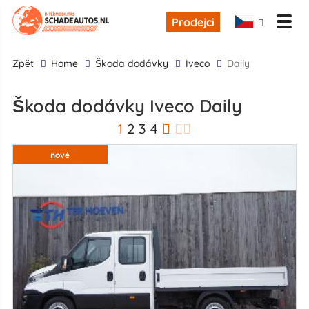
Prodejci
zpĕt
Home
škoda dodávky
Iveco
Daily
škoda dodávky Iveco Daily
1
2
3
4
nové