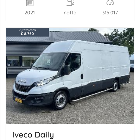
2021
nafta
315.017
vývozní cena
€ 8.750
Iveco Daily