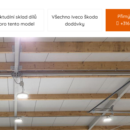
Přímý
ktuální sklad dílů
Všechno Iveco škoda
+31
pro tento model
dodávky