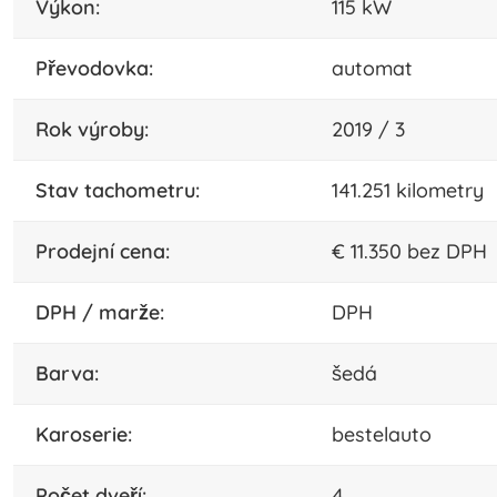
výkon:
115 kW
převodovka:
automat
rok výroby:
2019 / 3
stav tachometru:
141.251 kilometry
Prodejní cena:
€ 11.350 bez DPH
DPH / marže:
DPH
barva:
šedá
karoserie:
bestelauto
počet dveří:
4