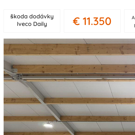
škoda dodávky
€ 11.350
A
Iveco Daily