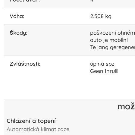
váha:
2.508 kg
škody:
poškození ohnĕm
auto je mobilní
Te lang geregener
zvláštnosti:
úplná spz
Geen Inruil!
mož
Chlazení a topení
automatická klimatizace