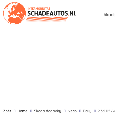
škoda
zpĕt
Home
škoda dodávky
Iveco
Daily
2.3d 11