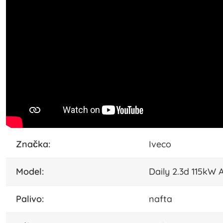
značka:
Iveco
model:
Daily 2.3d 115kW
palivo:
nafta