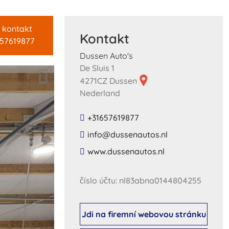
 kontakt
Kontakt
657619877
Dussen Auto's
De Sluis 1
4271CZ Dussen
Nederland
+31657619877
​info​@​dussenautos​.​nl​
​www​.​dussenautos​.​nl​
číslo účtu: nl83abna0144804255
Jdi na firemní webovou stránku