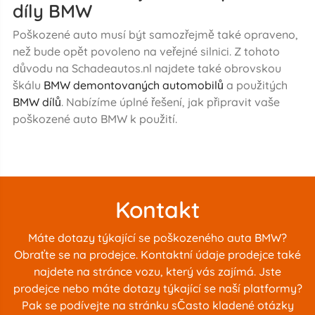
díly BMW
Poškozené auto musí být samozřejmě také opraveno,
než bude opět povoleno na veřejné silnici. Z tohoto
důvodu na Schadeautos.nl najdete také obrovskou
škálu
BMW demontovaných automobilů
a použitých
BMW dílů
. Nabízíme úplné řešení, jak připravit vaše
poškozené auto BMW k použití.
Kontakt
Máte dotazy týkající se poškozeného auta BMW?
Obraťte se na prodejce. Kontaktní údaje prodejce také
najdete na stránce vozu, který vás zajímá. Jste
prodejce nebo máte dotazy týkající se naší platformy?
Pak se podívejte na stránku s
Často kladené otázky