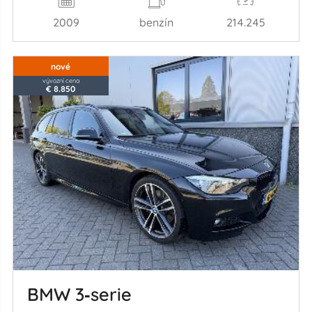
2009
benzín
214.245
nové
vývozní cena
€ 8.850
BMW 3‑serie