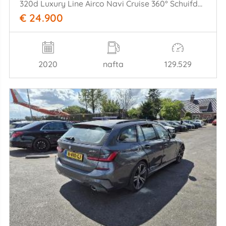
320d Luxury Line Airco Navi Cruise 360° Schuifdak LED 140KW Euro 6
€ 24.900
2020
nafta
129.529