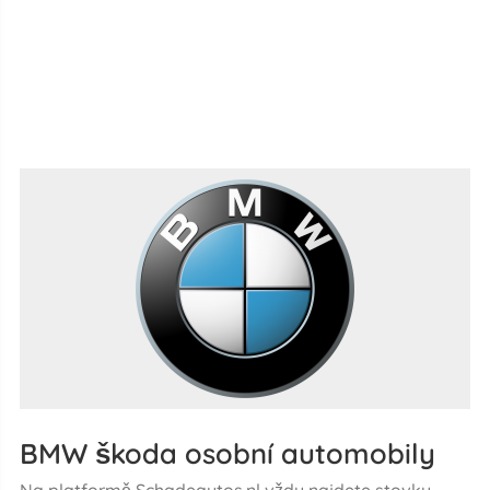
BMW škoda osobní automobily
Na platformě Schadeautos.nl vždy najdete stovky