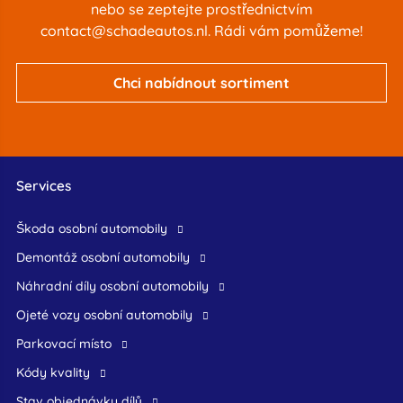
nebo se zeptejte prostřednictvím
contact@schadeautos.nl
. Rádi vám pomůžeme!
Chci nabídnout sortiment
Services
škoda osobní automobily
demontáž osobní automobily
náhradní díly osobní automobily
ojeté vozy osobní automobily
Parkovací místo
Kódy kvality
Stav objednávky dílů