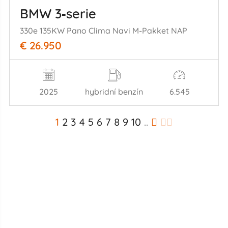
BMW 3‑serie
330e 135KW Pano Clima Navi M-Pakket NAP
€ 26.950
2025
hybridní benzín
6.545
1
2
3
4
5
6
7
8
9
10
..