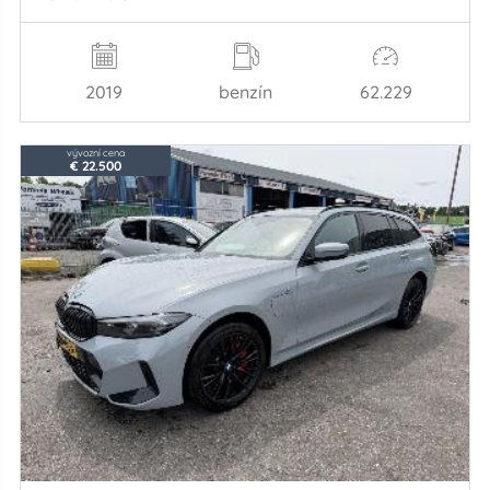
2019
benzín
62.229
vývozní cena
€ 22.500