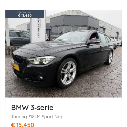
vývozní cena
€ 13.450
BMW 3‑serie
Touring 318i M Sport Nap
€ 15.450