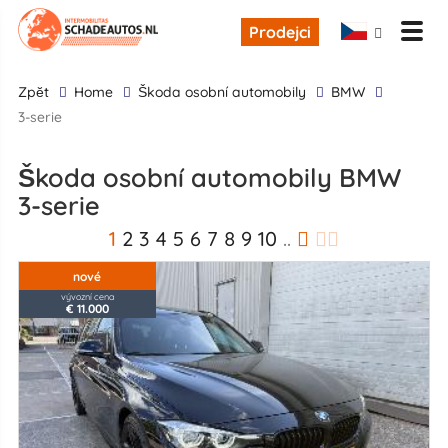
Prodejci
zpĕt
Home
škoda osobní automobily
BMW
3-serie
škoda osobní automobily BMW
3-serie
1
2
3
4
5
6
7
8
9
10
..
nové
vývozní cena
€ 11.000