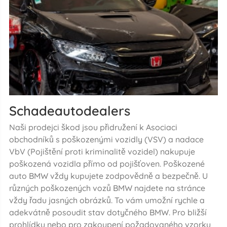
Schadeautodealers
Naši prodejci škod jsou přidružení k Asociaci
obchodníků s poškozenými vozidly (VSV) a nadace
VbV (Pojištění proti kriminalitě vozidel) nakupuje
poškozená vozidla přímo od pojišťoven. Poškozené
auto BMW vždy kupujete zodpovědně a bezpečně. U
různých poškozených vozů BMW najdete na stránce
vždy řadu jasných obrázků. To vám umožní rychle a
adekvátně posoudit stav dotyčného BMW. Pro bližší
prohlídku nebo pro zakoupení požadovaného vzorku