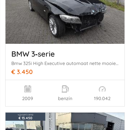
BMW 3‑serie
Bmw 325i High Executive automaat nette mooie auto!
€ 3.450
2009
benzín
190.042
vývozní cena
€ 13.450