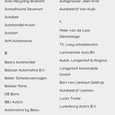
Auto Recycling Brabant
Autogrossier Jeen Krist
Autoallround Sevenum
Autobedrijf Van Kuijk
Autobek
L
Autohandel Kroon
Peter van de Laar
Autoton
Demontage
AVH Automotive
Th. Laay schadeauto's
Lammertink Auto BV
B
Autoh. Langenhof & Kingma
Baars Autohandel
Langenhof Automobile
Baboon Automotive B.V.
GmbH
Baker Schadevoertuigen
Bart van Lieshout Geldrop
Bakker Parts
Autobedrijf Looman
DB Baris
Luckx Trade
BBJ Auto's
Lunenburg Auto's B.V.
Automotive by Beau