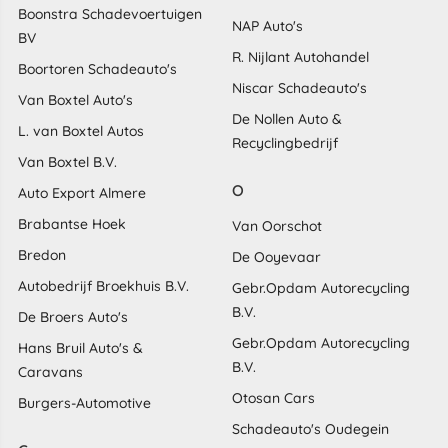
Boonstra Schadevoertuigen
NAP Auto's
BV
R. Nijlant Autohandel
Boortoren Schadeauto's
Niscar Schadeauto's
Van Boxtel Auto's
De Nollen Auto &
L. van Boxtel Autos
Recyclingbedrijf
Van Boxtel B.V.
O
Auto Export Almere
Brabantse Hoek
Van Oorschot
Bredon
De Ooyevaar
Autobedrijf Broekhuis B.V.
Gebr.Opdam Autorecycling
B.V.
De Broers Auto's
Gebr.Opdam Autorecycling
Hans Bruil Auto's &
B.V.
Caravans
Otosan Cars
Burgers-Automotive
Schadeauto's Oudegein