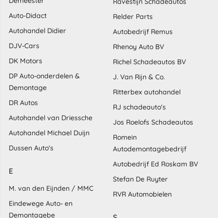
Demeester
Ravestijn Schadeautos
Auto-Didact
Relder Parts
Autohandel Didier
Autobedrijf Remus
DJV-Cars
Rhenoy Auto BV
DK Motors
Richel Schadeautos BV
DP Auto-onderdelen &
J. Van Rijn & Co.
Demontage
Ritterbex autohandel
DR Autos
RJ schadeauto's
Autohandel van Driessche
Jos Roelofs Schadeautos
Autohandel Michael Duijn
Romein
Dussen Auto's
Autodemontagebedrijf
Autobedrijf Ed Roskam BV
E
Stefan De Ruyter
M. van den Eijnden / MMC
RVR Automobielen
Eindewege Auto- en
Demontagebe
S