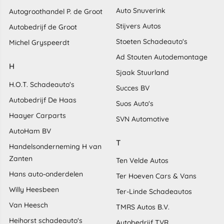
Auto Snuverink
Autogroothandel P. de Groot
Stijvers Autos
Autobedrijf de Groot
Stoeten Schadeauto's
Michel Gryspeerdt
Ad Stouten Autodemontage
H
Sjaak Stuurland
H.O.T. Schadeauto's
Succes BV
Autobedrijf De Haas
Suos Auto's
Haayer Carparts
SVN Automotive
AutoHam BV
T
Handelsonderneming H van
Zanten
Ten Velde Autos
Hans auto-onderdelen
Ter Hoeven Cars & Vans
Willy Heesbeen
Ter-Linde Schadeautos
Van Heesch
TMRS Autos B.V.
Heihorst schadeauto's
Autobedrijf TVR