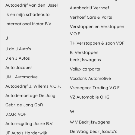
Autobedrijf van den IJssel
Autobedrijf Verhoef
Ik en mijn schadeauto
Verhoef Cars & Parts
International Motor B.V.
Verstappen en Verstappen
V.O.F
J
TH.Verstappen & zoon VOF
J de J Auto's
B. Verstappen
J en J Autos
bedrijfswagens
Auto Jacques
Vollux carparts
JML Automotive
Vosdonk Automotive
Autobedrijf J. Willems V.O.F.
Vredegoor Trading V.O.F.
Autodemontage De Jong
VZ Automobile OHG
Gebr. de Jong GbR
W
J.O.R. VOF
W V Bedrijfswagens
Autorecycling Joure B.V.
De Waag bedrijfsauto's
JP Auto's Harderwijk