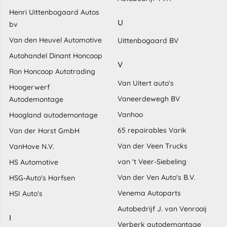
Henri Uittenbogaard Autos
U
bv
Van den Heuvel Automotive
Uittenbogaard BV
Autohandel Dinant Honcoop
V
Ron Honcoop Autotrading
Van Uitert auto's
Hoogerwerf
Vaneerdewegh BV
Autodemontage
Vanhoo
Hoogland autodemontage
65 repairables Varik
Van der Horst GmbH
Van der Veen Trucks
VanHove N.V.
van 't Veer-Siebeling
HS Automotive
Van der Ven Auto's B.V.
HSG-Auto's Harfsen
Venema Autoparts
HSI Auto's
Autobedrijf J. van Venrooij
I
Verberk autodemontage