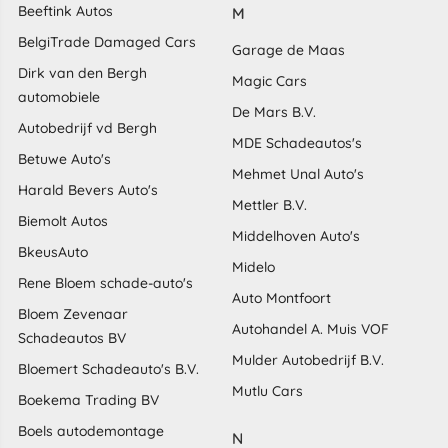
Beeftink Autos
M
BelgiTrade Damaged Cars
Garage de Maas
Dirk van den Bergh
Magic Cars
automobiele
De Mars B.V.
Autobedrijf vd Bergh
MDE Schadeautos's
Betuwe Auto's
Mehmet Unal Auto's
Harald Bevers Auto's
Mettler B.V.
Biemolt Autos
Middelhoven Auto's
BkeusAuto
Midelo
Rene Bloem schade-auto's
Auto Montfoort
Bloem Zevenaar
Autohandel A. Muis VOF
Schadeautos BV
Mulder Autobedrijf B.V.
Bloemert Schadeauto's B.V.
Mutlu Cars
Boekema Trading BV
Boels autodemontage
N