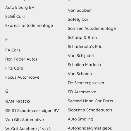
Auto Elburg BV
Van Sabben
ELGÉ Cars
Safety Car
Express autodemontage
Samsen Autodemontage
Schaap & Bron
F
Schadeauto’s Edo
FA Cars
Van Schijndel
Ron Faber Autos
Scholten Markelo
Flits Cars
Van Schoten
Focus Automotive
De Scootergrossier
G
SD Automotive
Second Hand Car Parts
GAM MOTOS
Slootstra Schadeauto's
GEJO Schadevoertuigen BV
Auto Smaling
Van Gils Automotive
Autohandel-Smet gebr.
W. Grit Autobedrijf v.o.f.