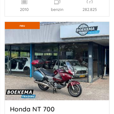
2010
benzin
282.825
neu
Honda NT 700