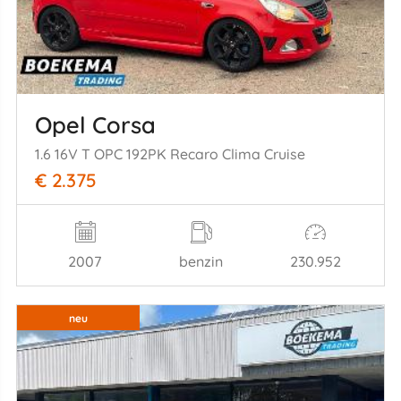
Opel Corsa
1.6 16V T OPC 192PK Recaro Clima Cruise
€ 2.375
2007
benzin
230.952
neu