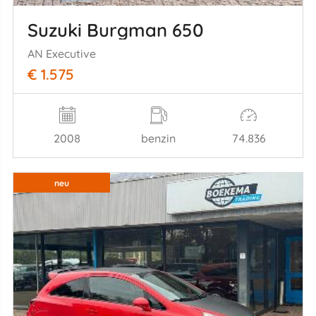
Suzuki Burgman 650
AN Executive
€ 1.575
2008
benzin
74.836
neu