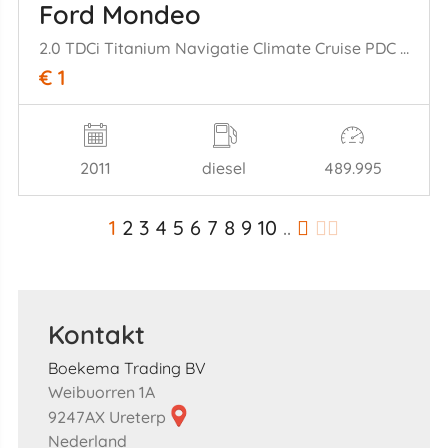
Ford Mondeo
2.0 TDCi Titanium Navigatie Climate Cruise PDC Trekh.
€ 1
2011
diesel
489.995
1
2
3
4
5
6
7
8
9
10
..
Kontakt
Boekema Trading BV
Weibuorren 1A
9247AX Ureterp
Nederland