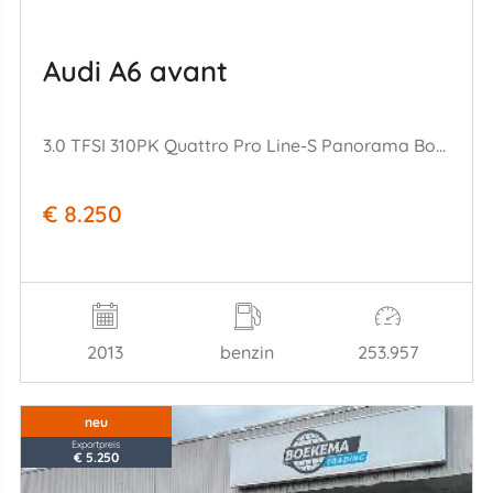
Audi A6 avant
3.0 TFSI 310PK Quattro Pro Line-S Panorama Bose Memory Keyless
€ 8.250
2013
benzin
253.957
neu
Exportpreis
€ 5.250