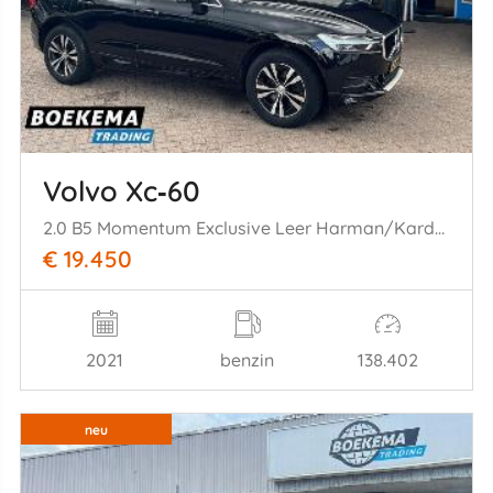
Volvo Xc‑60
2.0 B5 Momentum Exclusive Leer Harman/Kardon Camera Stoel-Stuurverw
€ 19.450
2021
benzin
138.402
neu