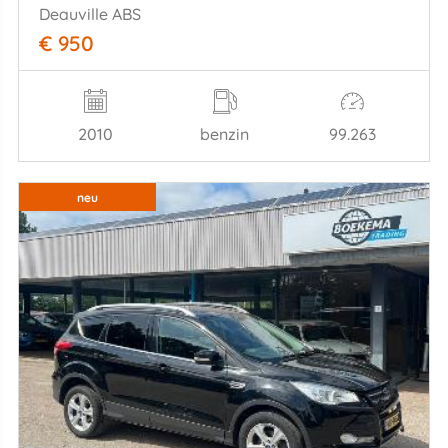
Deauville ABS
€ 950
2010
benzin
99.263
neu