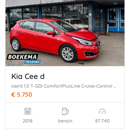
Kia Cee d
cee'd 1.0 T-GDi ComfortPlusLine Cruise-Control Navi Airco
€ 5.750
2018
benzin
87.740