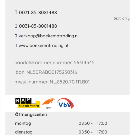
0031-85-8081488
text only
0031-85-8081488
​verkoop​@​boekematrading​.​nl​
​www​.​boekematrading​.​nl​
handelskammer nummer: 56314345
iban: NL50RABO0175250316
mwst-nummer: NL.8520.70.111.B01
Öffnungszeiten
montag
08:30
-
17:00
dienstag
08:30
-
17:00