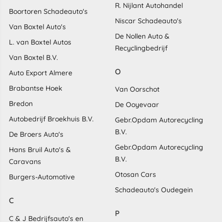
R. Nijlant Autohandel
Boortoren Schadeauto's
Niscar Schadeauto's
Van Boxtel Auto's
De Nollen Auto &
L. van Boxtel Autos
Recyclingbedrijf
Van Boxtel B.V.
O
Auto Export Almere
Brabantse Hoek
Van Oorschot
Bredon
De Ooyevaar
Autobedrijf Broekhuis B.V.
Gebr.Opdam Autorecycling
B.V.
De Broers Auto's
Gebr.Opdam Autorecycling
Hans Bruil Auto's &
B.V.
Caravans
Otosan Cars
Burgers-Automotive
Schadeauto's Oudegein
C
P
C & J Bedrijfsauto's en