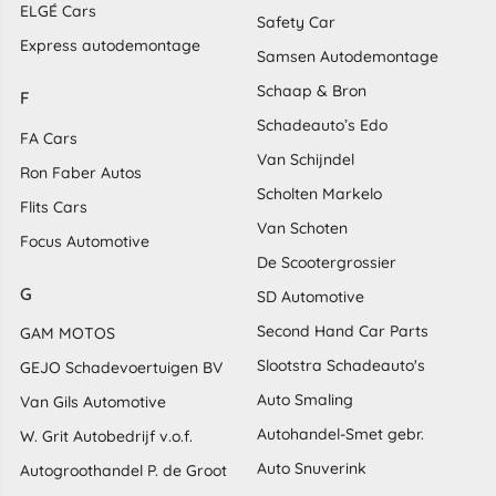
ELGÉ Cars
Safety Car
Express autodemontage
Samsen Autodemontage
Schaap & Bron
F
Schadeauto’s Edo
FA Cars
Van Schijndel
Ron Faber Autos
Scholten Markelo
Flits Cars
Van Schoten
Focus Automotive
De Scootergrossier
G
SD Automotive
Second Hand Car Parts
GAM MOTOS
Slootstra Schadeauto's
GEJO Schadevoertuigen BV
Auto Smaling
Van Gils Automotive
Autohandel-Smet gebr.
W. Grit Autobedrijf v.o.f.
Auto Snuverink
Autogroothandel P. de Groot