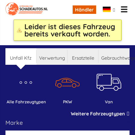
Händler
Leider ist dieses Fahrzeug
bereits verkauft worden.
Unfall Kfz
Verwertung
Ersatzteile
Gebrauchtwag
alle Fahrzeugtypen
PKW
Van
Weitere Fahrzeugtypen
marke