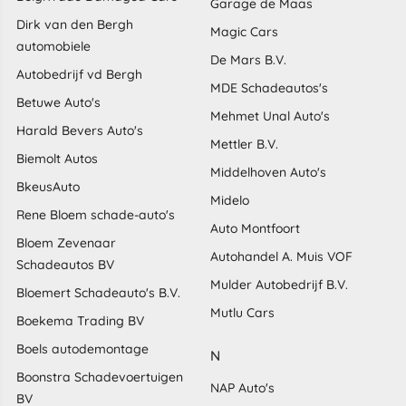
Garage de Maas
Dirk van den Bergh
Magic Cars
automobiele
De Mars B.V.
Autobedrijf vd Bergh
MDE Schadeautos's
Betuwe Auto's
Mehmet Unal Auto's
Harald Bevers Auto's
Mettler B.V.
Biemolt Autos
Middelhoven Auto's
BkeusAuto
Midelo
Rene Bloem schade-auto's
Auto Montfoort
Bloem Zevenaar
Autohandel A. Muis VOF
Schadeautos BV
Mulder Autobedrijf B.V.
Bloemert Schadeauto's B.V.
Mutlu Cars
Boekema Trading BV
Boels autodemontage
N
Boonstra Schadevoertuigen
NAP Auto's
BV