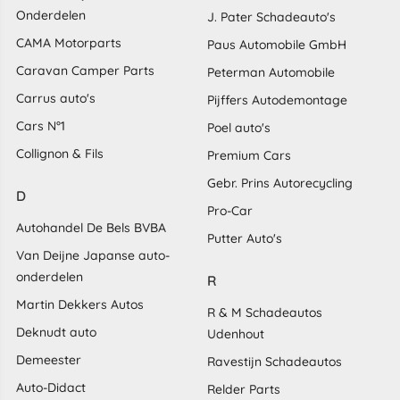
Onderdelen
J. Pater Schadeauto's
CAMA Motorparts
Paus Automobile GmbH
Caravan Camper Parts
Peterman Automobile
Carrus auto's
Pijffers Autodemontage
Cars N°1
Poel auto's
Collignon & Fils
Premium Cars
Gebr. Prins Autorecycling
D
Pro-Car
Autohandel De Bels BVBA
Putter Auto's
Van Deijne Japanse auto-
onderdelen
R
Martin Dekkers Autos
R & M Schadeautos
Deknudt auto
Udenhout
Demeester
Ravestijn Schadeautos
Auto-Didact
Relder Parts