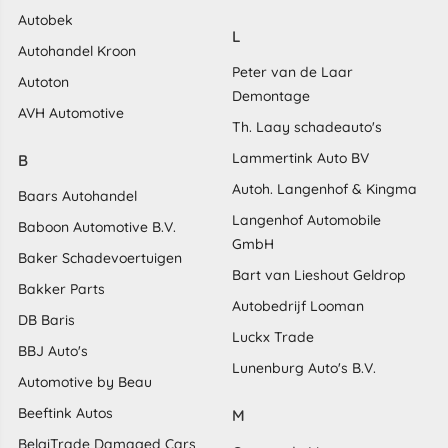
Autobek
L
Autohandel Kroon
Peter van de Laar
Autoton
Demontage
AVH Automotive
Th. Laay schadeauto's
Lammertink Auto BV
B
Autoh. Langenhof & Kingma
Baars Autohandel
Langenhof Automobile
Baboon Automotive B.V.
GmbH
Baker Schadevoertuigen
Bart van Lieshout Geldrop
Bakker Parts
Autobedrijf Looman
DB Baris
Luckx Trade
BBJ Auto's
Lunenburg Auto's B.V.
Automotive by Beau
Beeftink Autos
M
BelgiTrade Damaged Cars