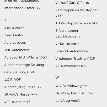
Ik en mijn schadeauto
Verhoef Cars & Parts
International Motor B.V.
Verstappen en Verstappen
V.O.F
J
TH.Verstappen & zoon VOF
J de J Auto's
B. Verstappen
J en J Autos
bedrijfswagens
Auto Jacques
Vollux carparts
JML Automotive
Vosdonk Automotive
Autobedrijf J. Willems V.O.F.
Vredegoor Trading V.O.F.
Autodemontage De Jong
VZ Automobile OHG
Gebr. de Jong GbR
W
J.O.R. VOF
W V Bedrijfswagens
Autorecycling Joure B.V.
De Waag bedrijfsauto's
JP Auto's Harderwijk
de Waag Auto's
J.T.I. autobedrijf