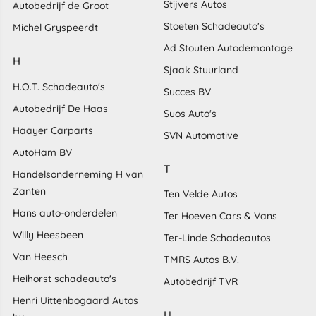
Stijvers Autos
Autobedrijf de Groot
Stoeten Schadeauto's
Michel Gryspeerdt
Ad Stouten Autodemontage
H
Sjaak Stuurland
H.O.T. Schadeauto's
Succes BV
Autobedrijf De Haas
Suos Auto's
Haayer Carparts
SVN Automotive
AutoHam BV
T
Handelsonderneming H van
Zanten
Ten Velde Autos
Hans auto-onderdelen
Ter Hoeven Cars & Vans
Willy Heesbeen
Ter-Linde Schadeautos
Van Heesch
TMRS Autos B.V.
Heihorst schadeauto's
Autobedrijf TVR
Henri Uittenbogaard Autos
U