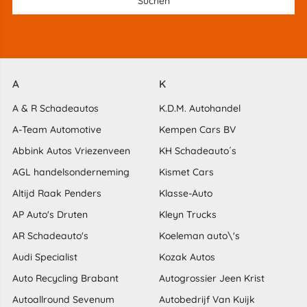
A
K
A & R Schadeautos
K.D.M. Autohandel
A-Team Automotive
Kempen Cars BV
Abbink Autos Vriezenveen
KH Schadeauto´s
AGL handelsonderneming
Kismet Cars
Altijd Raak Penders
Klasse-Auto
AP Auto's Druten
Kleyn Trucks
AR Schadeauto's
Koeleman auto\'s
Audi Specialist
Kozak Autos
Auto Recycling Brabant
Autogrossier Jeen Krist
Autoallround Sevenum
Autobedrijf Van Kuijk