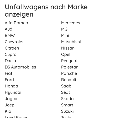
Unfallwagens nach Marke
anzeigen
Alfa Romeo
Mercedes
Audi
MG
BMW
Mini
Chevrolet
Mitsubishi
Citroën
Nissan
Cupra
Opel
Dacia
Peugeot
DS Automobiles
Polestar
Fiat
Porsche
Ford
Renault
Honda
Saab
Hyundai
Seat
Jaguar
Skoda
Jeep
Smart
Kia
Suzuki
Land Rover
Tesla