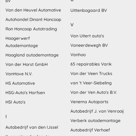
bv
Van den Heuvel Automotive
Uittenbogaard BV
Autohandel Dinant Honcoop
V
Ron Honcoop Autotrading
Van Uitert auto's
Hoogerwerf
Vaneerdewegh BV
Autodemontage
Vanhoo
Hoogland autodemontage
65 repairables Varik
Van der Horst GmbH
Van der Veen Trucks
VanHove N.V.
van 't Veer-Siebeling
HS Automotive
Van der Ven Auto's B.V.
HSG-Auto's Harfsen
Venema Autoparts
HSI Auto's
Autobedrijf J. van Venrooij
I
Verberk autodemontage
Autobedrijf van den IJssel
Autobedrijf Verhoef