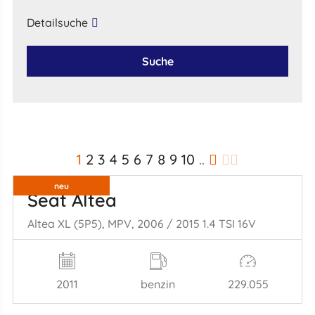
Detailsuche
Suche
1
2
3
4
5
6
7
8
9
10
..
neu
Seat Altea
Altea XL (5P5), MPV, 2006 / 2015 1.4 TSI 16V
2011
benzin
229.055