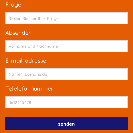
frage
absender
e-mail-adresse
telelefonnummer