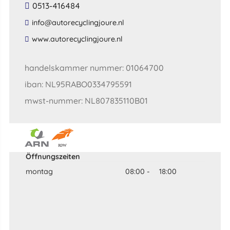
0513-416484
​info​@​autorecyclingjoure​.​nl​
​www​.​autorecyclingjoure​.​nl​
handelskammer nummer: 01064700
iban: NL95RABO0334795591
mwst-nummer: NL807835110B01
Öffnungszeiten
montag
08:00
-
18:00