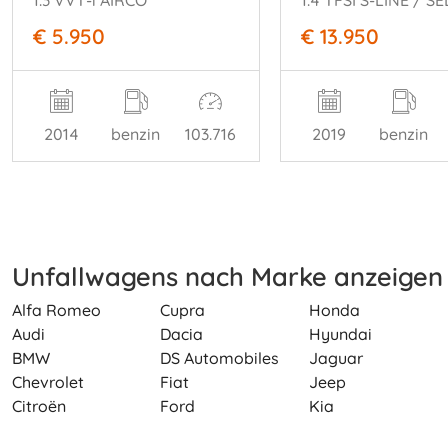
1.3 VVT-i AIRCO
€ 5.950
€ 13.950
2014
benzin
103.716
2019
benzin
Unfallwagens nach Marke anzeigen
Alfa Romeo
Cupra
Honda
Audi
Dacia
Hyundai
BMW
DS Automobiles
Jaguar
Chevrolet
Fiat
Jeep
Citroën
Ford
Kia