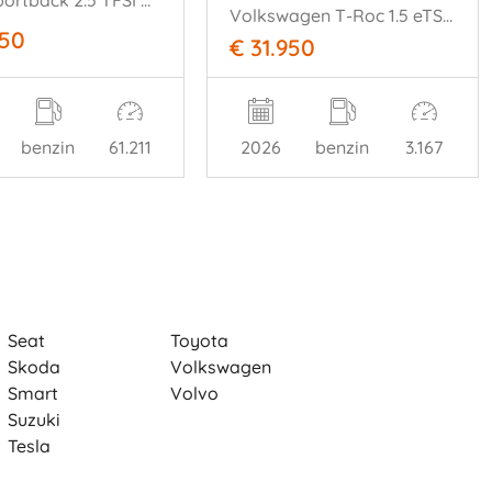
RSQ3 Sportback 2.5 TFSI Quattro PANO NARDO-GREY SONOS
Volkswagen T-Roc 1.5 eTSI 110 kW R-Line Camera Ambiance ACC
950
€ 31.950
benzin
61.211
2026
benzin
3.167
Seat
Toyota
Skoda
Volkswagen
Smart
Volvo
Suzuki
Tesla