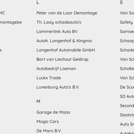
L
S
MMC
Peter van de Laar Demontage
Van S
emontagebe
Th. Laay schadeauto's
Safety
Lammertink Auto BV
Samse
Autoh. Langenhof & Kingma
Schaap
e
Langenhof Automobile GmbH
Schade
Bart van Lieshout Geldrop
Van Sc
Autobedrijf Looman
Scholt
Luckx Trade
Van Sc
Lunenburg Auto's B.V.
De Sco
SD Aut
M
Second
Garage de Maas
Sloots
Magic Cars
Auto S
De Mars B.V.
Autoha