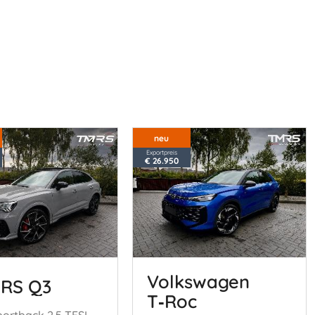
neu
Exportpreis
€ 26.950
Volkswagen
 RS Q3
T‑Roc