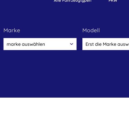
alle Fahrzeugtypen
PKW
marke
Modell