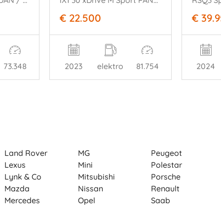
1.4 TFSI S-LINE / SEDAN / AUTOMAAT / NAVI / CRUISE
iX1 30 xDrive M Sport PANO HUD Frozen-Grey VOLL
€ 22.500
€ 39.
73.348
2023
elektro
81.754
2024
Land Rover
MG
Peugeot
Lexus
Mini
Polestar
Lynk & Co
Mitsubishi
Porsche
Mazda
Nissan
Renault
Mercedes
Opel
Saab