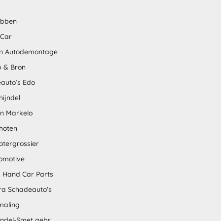
abben
 Car
n Autodemontage
 & Bron
auto’s Edo
hijndel
en Markelo
hoten
otergrossier
omotive
 Hand Car Parts
tra Schadeauto's
maling
ndel-Smet gebr.