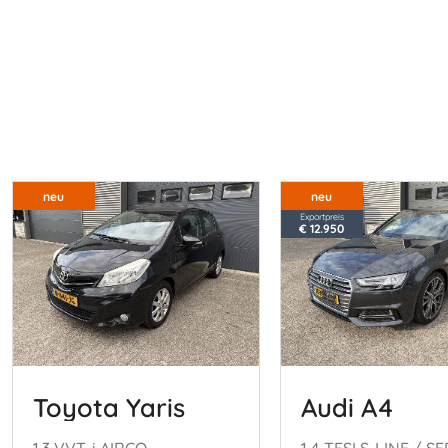
neu
neu
Exportpreis
€ 12.950
Toyota Yaris
Audi A4