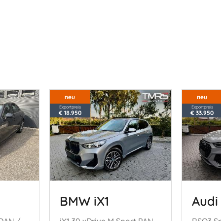
neu
neu
Exportpreis
Exportpreis
€ 18.950
€ 33.950
BMW iX1
Audi