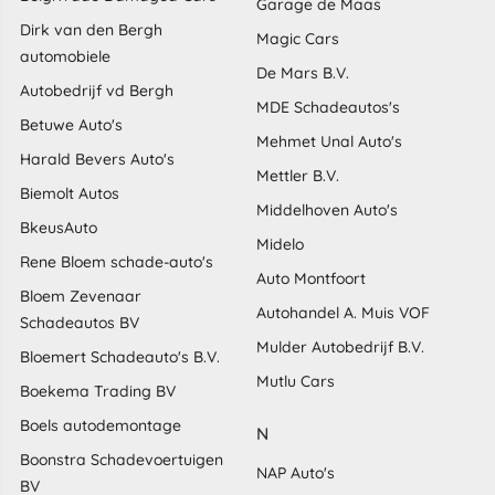
Garage de Maas
Dirk van den Bergh
Magic Cars
automobiele
De Mars B.V.
Autobedrijf vd Bergh
MDE Schadeautos's
Betuwe Auto's
Mehmet Unal Auto's
Harald Bevers Auto's
Mettler B.V.
Biemolt Autos
Middelhoven Auto's
BkeusAuto
Midelo
Rene Bloem schade-auto's
Auto Montfoort
Bloem Zevenaar
Autohandel A. Muis VOF
Schadeautos BV
Mulder Autobedrijf B.V.
Bloemert Schadeauto's B.V.
Mutlu Cars
Boekema Trading BV
Boels autodemontage
N
Boonstra Schadevoertuigen
NAP Auto's
BV