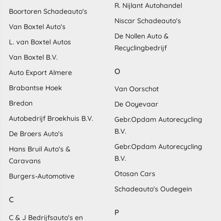
R. Nijlant Autohandel
Boortoren Schadeauto's
Niscar Schadeauto's
Van Boxtel Auto's
De Nollen Auto &
L. van Boxtel Autos
Recyclingbedrijf
Van Boxtel B.V.
O
Auto Export Almere
Brabantse Hoek
Van Oorschot
Bredon
De Ooyevaar
Autobedrijf Broekhuis B.V.
Gebr.Opdam Autorecycling
B.V.
De Broers Auto's
Gebr.Opdam Autorecycling
Hans Bruil Auto's &
B.V.
Caravans
Otosan Cars
Burgers-Automotive
Schadeauto's Oudegein
C
P
C & J Bedrijfsauto's en