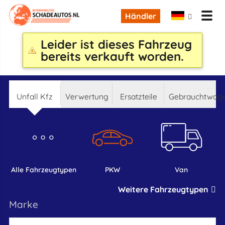
Händler
Leider ist dieses Fahrzeug
bereits verkauft worden.
Unfall Kfz
Verwertung
Ersatzteile
Gebrauchtwag
alle Fahrzeugtypen
PKW
Van
Weitere Fahrzeugtypen
marke