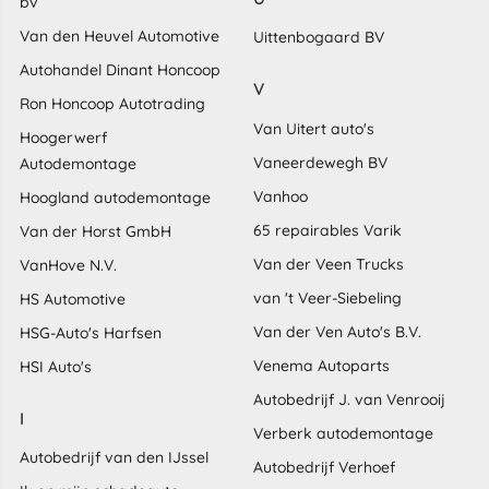
bv
Van den Heuvel Automotive
Uittenbogaard BV
Autohandel Dinant Honcoop
V
Ron Honcoop Autotrading
Van Uitert auto's
Hoogerwerf
Vaneerdewegh BV
Autodemontage
Vanhoo
Hoogland autodemontage
65 repairables Varik
Van der Horst GmbH
Van der Veen Trucks
VanHove N.V.
van 't Veer-Siebeling
HS Automotive
Van der Ven Auto's B.V.
HSG-Auto's Harfsen
Venema Autoparts
HSI Auto's
Autobedrijf J. van Venrooij
I
Verberk autodemontage
Autobedrijf van den IJssel
Autobedrijf Verhoef