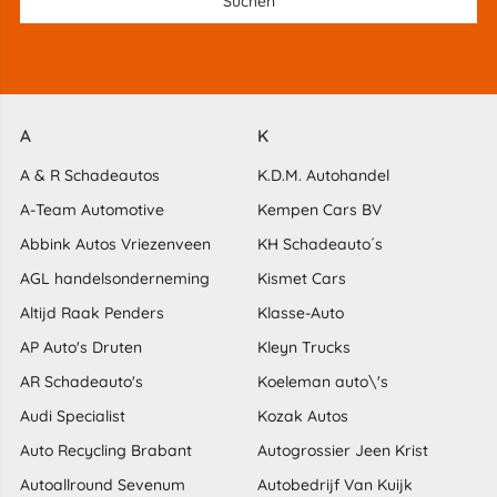
A
K
A & R Schadeautos
K.D.M. Autohandel
A-Team Automotive
Kempen Cars BV
Abbink Autos Vriezenveen
KH Schadeauto´s
AGL handelsonderneming
Kismet Cars
Altijd Raak Penders
Klasse-Auto
AP Auto's Druten
Kleyn Trucks
AR Schadeauto's
Koeleman auto\'s
Audi Specialist
Kozak Autos
Auto Recycling Brabant
Autogrossier Jeen Krist
Autoallround Sevenum
Autobedrijf Van Kuijk