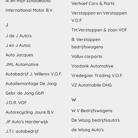
Ik en mijn schadeauto
Verhoef Cars & Parts
International Motor B.V.
Verstappen en Verstappen
V.O.F
J
TH.Verstappen & zoon VOF
J de J Auto's
B. Verstappen
J en J Autos
bedrijfswagens
Auto Jacques
Vollux carparts
JML Automotive
Vosdonk Automotive
Autobedrijf J. Willems V.O.F.
Vredegoor Trading V.O.F.
Autodemontage De Jong
VZ Automobile OHG
Gebr. de Jong GbR
W
J.O.R. VOF
W V Bedrijfswagens
Autorecycling Joure B.V.
De Waag bedrijfsauto's
JP Auto's Harderwijk
de Waag Auto's
J.T.I. autobedrijf