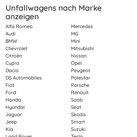
Unfallwagens nach Marke
anzeigen
Alfa Romeo
Mercedes
Audi
MG
BMW
Mini
Chevrolet
Mitsubishi
Citroën
Nissan
Cupra
Opel
Dacia
Peugeot
DS Automobiles
Polestar
Fiat
Porsche
Ford
Renault
Honda
Saab
Hyundai
Seat
Jaguar
Skoda
Jeep
Smart
Kia
Suzuki
Land Rover
Tesla