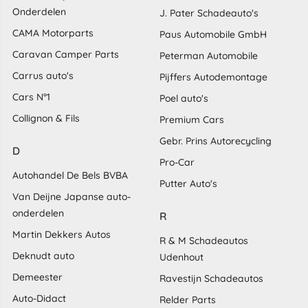
Onderdelen
J. Pater Schadeauto's
CAMA Motorparts
Paus Automobile GmbH
Caravan Camper Parts
Peterman Automobile
Carrus auto's
Pijffers Autodemontage
Cars N°1
Poel auto's
Collignon & Fils
Premium Cars
Gebr. Prins Autorecycling
D
Pro-Car
Autohandel De Bels BVBA
Putter Auto's
Van Deijne Japanse auto-
onderdelen
R
Martin Dekkers Autos
R & M Schadeautos
Deknudt auto
Udenhout
Demeester
Ravestijn Schadeautos
Auto-Didact
Relder Parts