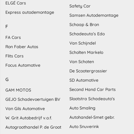
ELGÉ Cars
Safety Car
Express autodemontage
Samsen Autodemontage
Schaap & Bron
F
Schadeauto’s Edo
FA Cars
Van Schijndel
Ron Faber Autos
Scholten Markelo
Flits Cars
Van Schoten
Focus Automotive
De Scootergrossier
G
SD Automotive
Second Hand Car Parts
GAM MOTOS
Slootstra Schadeauto's
GEJO Schadevoertuigen BV
Auto Smaling
Van Gils Automotive
Autohandel-Smet gebr.
W. Grit Autobedrijf v.o.f.
Auto Snuverink
Autogroothandel P. de Groot