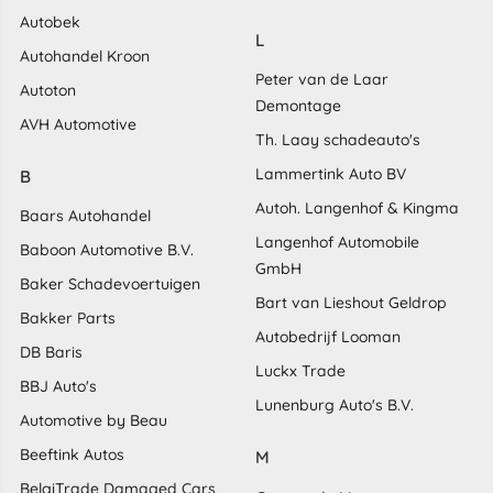
Autobek
L
Autohandel Kroon
Peter van de Laar
Autoton
Demontage
AVH Automotive
Th. Laay schadeauto's
Lammertink Auto BV
B
Autoh. Langenhof & Kingma
Baars Autohandel
Langenhof Automobile
Baboon Automotive B.V.
GmbH
Baker Schadevoertuigen
Bart van Lieshout Geldrop
Bakker Parts
Autobedrijf Looman
DB Baris
Luckx Trade
BBJ Auto's
Lunenburg Auto's B.V.
Automotive by Beau
Beeftink Autos
M
BelgiTrade Damaged Cars