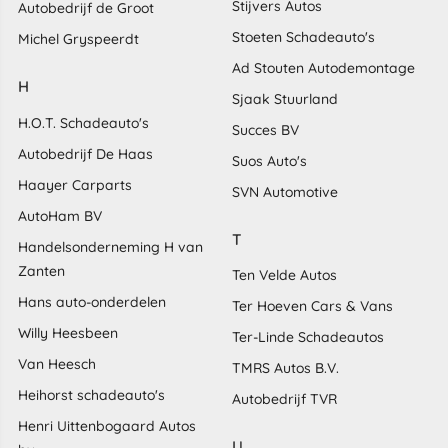
Stijvers Autos
Autobedrijf de Groot
Stoeten Schadeauto's
Michel Gryspeerdt
Ad Stouten Autodemontage
H
Sjaak Stuurland
H.O.T. Schadeauto's
Succes BV
Autobedrijf De Haas
Suos Auto's
Haayer Carparts
SVN Automotive
AutoHam BV
T
Handelsonderneming H van
Zanten
Ten Velde Autos
Hans auto-onderdelen
Ter Hoeven Cars & Vans
Willy Heesbeen
Ter-Linde Schadeautos
Van Heesch
TMRS Autos B.V.
Heihorst schadeauto's
Autobedrijf TVR
Henri Uittenbogaard Autos
U