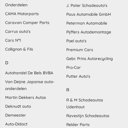
Onderdelen
J. Pater Schadeauto's
CAMA Motorparts
Paus Automobile GmbH
Caravan Camper Parts
Peterman Automobile
Carrus auto's
Pijffers Autodemontage
Cars N°1
Poel auto's
Collignon & Fils
Premium Cars
Gebr. Prins Autorecycling
D
Pro-Car
Autohandel De Bels BVBA
Putter Auto's
Van Deijne Japanse auto-
onderdelen
R
Martin Dekkers Autos
R & M Schadeautos
Deknudt auto
Udenhout
Demeester
Ravestijn Schadeautos
Auto-Didact
Relder Parts