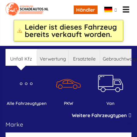
Händler
Leider ist dieses Fahrzeug
bereits verkauft worden.
Unfall Kfz
Verwertung
Ersatzteile
Gebrauchtwag
alle Fahrzeugtypen
PKW
Van
Weitere Fahrzeugtypen
marke