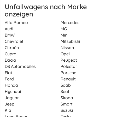
Unfallwagens nach Marke
anzeigen
Alfa Romeo
Mercedes
Audi
MG
BMW
Mini
Chevrolet
Mitsubishi
Citroën
Nissan
Cupra
Opel
Dacia
Peugeot
DS Automobiles
Polestar
Fiat
Porsche
Ford
Renault
Honda
Saab
Hyundai
Seat
Jaguar
Skoda
Jeep
Smart
Kia
Suzuki
Land Rover
Tesla