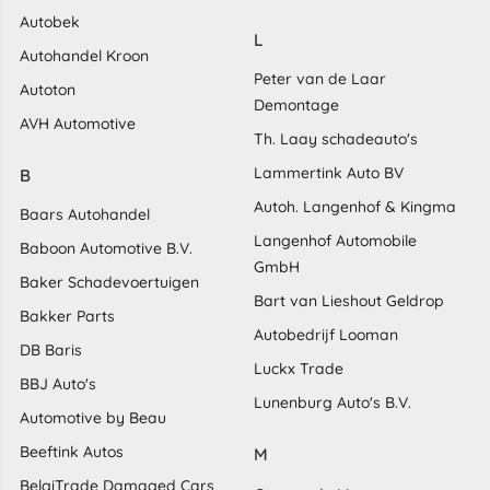
Autobek
L
Autohandel Kroon
Peter van de Laar
Autoton
Demontage
AVH Automotive
Th. Laay schadeauto's
Lammertink Auto BV
B
Autoh. Langenhof & Kingma
Baars Autohandel
Langenhof Automobile
Baboon Automotive B.V.
GmbH
Baker Schadevoertuigen
Bart van Lieshout Geldrop
Bakker Parts
Autobedrijf Looman
DB Baris
Luckx Trade
BBJ Auto's
Lunenburg Auto's B.V.
Automotive by Beau
Beeftink Autos
M
BelgiTrade Damaged Cars