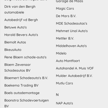
Garage de Maas
Dirk van den Bergh
Magic Cars
automobiele
De Mars B.V.
Autobedrijf vd Bergh
MDE Schadeautos's
Betuwe Auto's
Mehmet Unal Auto's
Harald Bevers Auto's
Mettler B.V.
Biemolt Autos
Middelhoven Auto's
BkeusAuto
Midelo
Rene Bloem schade-auto's
Auto Montfoort
Bloem Zevenaar
Autohandel A. Muis VOF
Schadeautos BV
Mulder Autobedrijf B.V.
Bloemert Schadeauto's B.V.
Mutlu Cars
Boekema Trading BV
Boels autodemontage
N
Boonstra Schadevoertuigen
NAP Auto's
BV