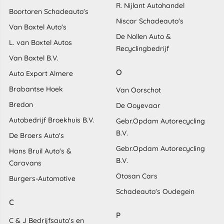
R. Nijlant Autohandel
Boortoren Schadeauto's
Niscar Schadeauto's
Van Boxtel Auto's
De Nollen Auto &
L. van Boxtel Autos
Recyclingbedrijf
Van Boxtel B.V.
O
Auto Export Almere
Brabantse Hoek
Van Oorschot
Bredon
De Ooyevaar
Autobedrijf Broekhuis B.V.
Gebr.Opdam Autorecycling
B.V.
De Broers Auto's
Gebr.Opdam Autorecycling
Hans Bruil Auto's &
B.V.
Caravans
Otosan Cars
Burgers-Automotive
Schadeauto's Oudegein
C
P
C & J Bedrijfsauto's en