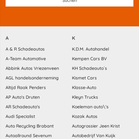
A
K
A & R Schadeautos
K.D.M. Autohandel
A-Team Automotive
Kempen Cars BV
Abbink Autos Vriezenveen
KH Schadeauto´s
AGL handelsonderneming
Kismet Cars
Altijd Raak Penders
Klasse-Auto
AP Auto's Druten
Kleyn Trucks
AR Schadeauto's
Koeleman auto\'s
Audi Specialist
Kozak Autos
Auto Recycling Brabant
Autogrossier Jeen Krist
Autoallround Sevenum
Autobedrijf Van Kuijk