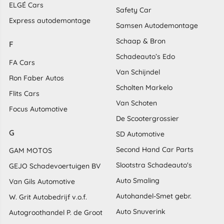
ELGÉ Cars
Safety Car
Express autodemontage
Samsen Autodemontage
Schaap & Bron
F
Schadeauto’s Edo
FA Cars
Van Schijndel
Ron Faber Autos
Scholten Markelo
Flits Cars
Van Schoten
Focus Automotive
De Scootergrossier
G
SD Automotive
Second Hand Car Parts
GAM MOTOS
Slootstra Schadeauto's
GEJO Schadevoertuigen BV
Auto Smaling
Van Gils Automotive
Autohandel-Smet gebr.
W. Grit Autobedrijf v.o.f.
Auto Snuverink
Autogroothandel P. de Groot