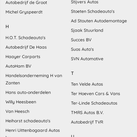
Stijvers Autos
Autobedrijf de Groot
Stoeten Schadeauto's
Michel Gryspeerdt
Ad Stouten Autodemontage
H
Sjaak Stuurland
H.O.T. Schadeauto's
Succes BV
Autobedrijf De Haas
Suos Auto's
Haayer Carparts
SVN Automotive
AutoHam BV
T
Handelsonderneming H van
Zanten
Ten Velde Autos
Hans auto-onderdelen
Ter Hoeven Cars & Vans
Willy Heesbeen
Ter-Linde Schadeautos
Van Heesch
TMRS Autos B.V.
Heihorst schadeauto's
Autobedrijf TVR
Henri Uittenbogaard Autos
U