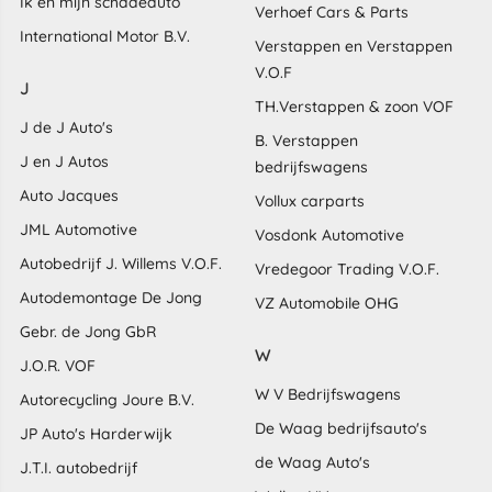
Ik en mijn schadeauto
Verhoef Cars & Parts
International Motor B.V.
Verstappen en Verstappen
V.O.F
J
TH.Verstappen & zoon VOF
J de J Auto's
B. Verstappen
J en J Autos
bedrijfswagens
Auto Jacques
Vollux carparts
JML Automotive
Vosdonk Automotive
Autobedrijf J. Willems V.O.F.
Vredegoor Trading V.O.F.
Autodemontage De Jong
VZ Automobile OHG
Gebr. de Jong GbR
W
J.O.R. VOF
W V Bedrijfswagens
Autorecycling Joure B.V.
De Waag bedrijfsauto's
JP Auto's Harderwijk
de Waag Auto's
J.T.I. autobedrijf