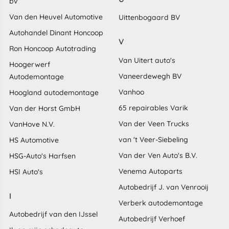
bv
Van den Heuvel Automotive
Uittenbogaard BV
Autohandel Dinant Honcoop
V
Ron Honcoop Autotrading
Van Uitert auto's
Hoogerwerf
Vaneerdewegh BV
Autodemontage
Vanhoo
Hoogland autodemontage
65 repairables Varik
Van der Horst GmbH
Van der Veen Trucks
VanHove N.V.
van 't Veer-Siebeling
HS Automotive
Van der Ven Auto's B.V.
HSG-Auto's Harfsen
Venema Autoparts
HSI Auto's
Autobedrijf J. van Venrooij
I
Verberk autodemontage
Autobedrijf van den IJssel
Autobedrijf Verhoef