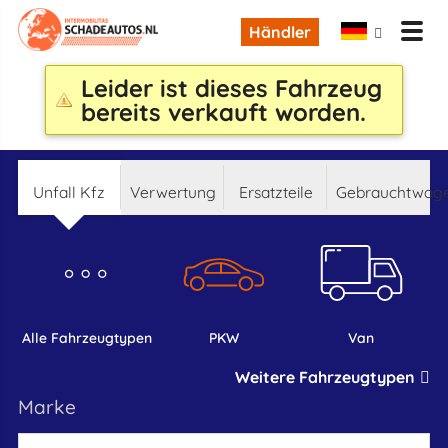
Händler
Leider ist dieses Fahrzeug
bereits verkauft worden.
Unfall Kfz
Verwertung
Ersatzteile
Gebrauchtwag
alle Fahrzeugtypen
PKW
Van
Weitere Fahrzeugtypen
marke