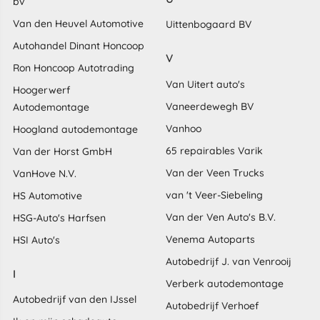
bv
Van den Heuvel Automotive
Uittenbogaard BV
Autohandel Dinant Honcoop
V
Ron Honcoop Autotrading
Van Uitert auto's
Hoogerwerf
Vaneerdewegh BV
Autodemontage
Vanhoo
Hoogland autodemontage
65 repairables Varik
Van der Horst GmbH
Van der Veen Trucks
VanHove N.V.
van 't Veer-Siebeling
HS Automotive
Van der Ven Auto's B.V.
HSG-Auto's Harfsen
Venema Autoparts
HSI Auto's
Autobedrijf J. van Venrooij
I
Verberk autodemontage
Autobedrijf van den IJssel
Autobedrijf Verhoef