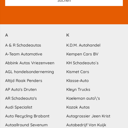
A
K
A & R Schadeautos
K.D.M. Autohandel
A-Team Automotive
Kempen Cars BV
Abbink Autos Vriezenveen
KH Schadeauto´s
AGL handelsonderneming
Kismet Cars
Altijd Raak Penders
Klasse-Auto
AP Auto's Druten
Kleyn Trucks
AR Schadeauto's
Koeleman auto\'s
Audi Specialist
Kozak Autos
Auto Recycling Brabant
Autogrossier Jeen Krist
Autoallround Sevenum
Autobedrijf Van Kuijk