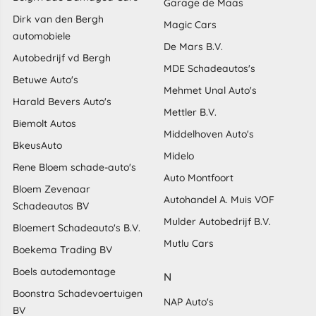
Garage de Maas
Dirk van den Bergh
Magic Cars
automobiele
De Mars B.V.
Autobedrijf vd Bergh
MDE Schadeautos's
Betuwe Auto's
Mehmet Unal Auto's
Harald Bevers Auto's
Mettler B.V.
Biemolt Autos
Middelhoven Auto's
BkeusAuto
Midelo
Rene Bloem schade-auto's
Auto Montfoort
Bloem Zevenaar
Autohandel A. Muis VOF
Schadeautos BV
Mulder Autobedrijf B.V.
Bloemert Schadeauto's B.V.
Mutlu Cars
Boekema Trading BV
Boels autodemontage
N
Boonstra Schadevoertuigen
NAP Auto's
BV