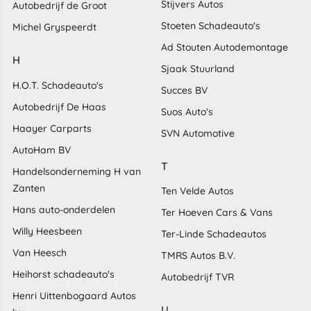
Stijvers Autos
Autobedrijf de Groot
Stoeten Schadeauto's
Michel Gryspeerdt
Ad Stouten Autodemontage
H
Sjaak Stuurland
H.O.T. Schadeauto's
Succes BV
Autobedrijf De Haas
Suos Auto's
Haayer Carparts
SVN Automotive
AutoHam BV
T
Handelsonderneming H van
Zanten
Ten Velde Autos
Hans auto-onderdelen
Ter Hoeven Cars & Vans
Willy Heesbeen
Ter-Linde Schadeautos
Van Heesch
TMRS Autos B.V.
Heihorst schadeauto's
Autobedrijf TVR
Henri Uittenbogaard Autos
U