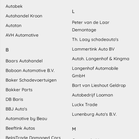
Autobek
L
Autohandel Kroon
Peter van de Laar
Autoton
Demontage
AVH Automotive
Th. Laay schadeauto's
Lammertink Auto BV
B
Autoh. Langenhof & Kingma
Baars Autohandel
Langenhof Automobile
Baboon Automotive B.V.
GmbH
Baker Schadevoertuigen
Bart van Lieshout Geldrop
Bakker Parts
Autobedrijf Looman
DB Baris
Luckx Trade
BBJ Auto's
Lunenburg Auto's B.V.
Automotive by Beau
Beeftink Autos
M
BelgiTrade Damaged Cars