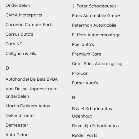
Onderdelen
J. Pater Schadeauto's
CAMA Motorparts
Paus Automobile GmbH
Caravan Camper Parts
Peterman Automobile
Carrus auto's
Pijffers Autodemontage
Cars N°1
Poel auto's
Collignon & Fils
Premium Cars
Gebr. Prins Autorecycling
D
Pro-Car
Autohandel De Bels BVBA
Putter Auto's
Van Deijne Japanse auto-
onderdelen
R
Martin Dekkers Autos
R & M Schadeautos
Deknudt auto
Udenhout
Demeester
Ravestijn Schadeautos
Auto-Didact
Relder Parts