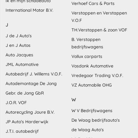
Ik en mijn schadeauto
Verhoef Cars & Parts
International Motor B.V.
Verstappen en Verstappen
V.O.F
J
TH.Verstappen & zoon VOF
J de J Auto's
B. Verstappen
J en J Autos
bedrijfswagens
Auto Jacques
Vollux carparts
JML Automotive
Vosdonk Automotive
Autobedrijf J. Willems V.O.F.
Vredegoor Trading V.O.F.
Autodemontage De Jong
VZ Automobile OHG
Gebr. de Jong GbR
W
J.O.R. VOF
W V Bedrijfswagens
Autorecycling Joure B.V.
De Waag bedrijfsauto's
JP Auto's Harderwijk
de Waag Auto's
J.T.I. autobedrijf