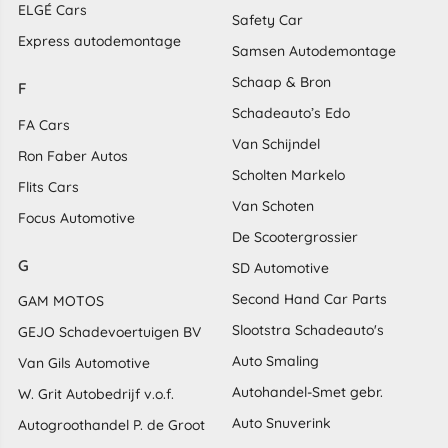
ELGÉ Cars
Safety Car
Express autodemontage
Samsen Autodemontage
Schaap & Bron
F
Schadeauto’s Edo
FA Cars
Van Schijndel
Ron Faber Autos
Scholten Markelo
Flits Cars
Van Schoten
Focus Automotive
De Scootergrossier
G
SD Automotive
Second Hand Car Parts
GAM MOTOS
Slootstra Schadeauto's
GEJO Schadevoertuigen BV
Auto Smaling
Van Gils Automotive
Autohandel-Smet gebr.
W. Grit Autobedrijf v.o.f.
Auto Snuverink
Autogroothandel P. de Groot