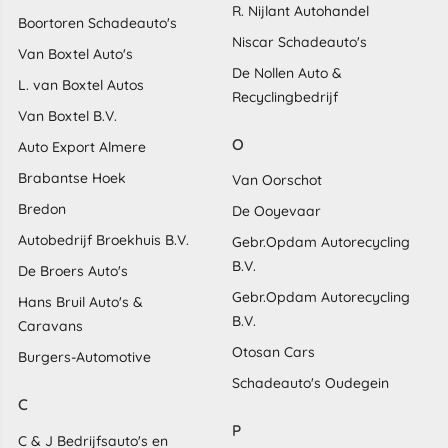
R. Nijlant Autohandel
Boortoren Schadeauto's
Niscar Schadeauto's
Van Boxtel Auto's
De Nollen Auto &
L. van Boxtel Autos
Recyclingbedrijf
Van Boxtel B.V.
O
Auto Export Almere
Brabantse Hoek
Van Oorschot
Bredon
De Ooyevaar
Autobedrijf Broekhuis B.V.
Gebr.Opdam Autorecycling
B.V.
De Broers Auto's
Gebr.Opdam Autorecycling
Hans Bruil Auto's &
B.V.
Caravans
Otosan Cars
Burgers-Automotive
Schadeauto's Oudegein
C
P
C & J Bedrijfsauto's en