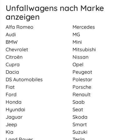
Unfallwagens nach Marke
anzeigen
Alfa Romeo
Mercedes
Audi
MG
BMW
Mini
Chevrolet
Mitsubishi
Citroën
Nissan
Cupra
Opel
Dacia
Peugeot
DS Automobiles
Polestar
Fiat
Porsche
Ford
Renault
Honda
Saab
Hyundai
Seat
Jaguar
Skoda
Jeep
Smart
Kia
Suzuki
Land Rover
Tesla