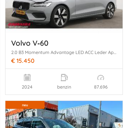
Volvo V‑60
2.0 B3 Momentum Advantage LED ACC Leder Apple/Android LRHZ AHK
€ 15.450
2024
benzin
87.696
neu