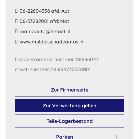
06-22604358 afd. Aut
06-53282081 afd: Mot
​marcoauto​@​hetnet​.​nl​
​www​.​mulder​.​schadeautos​.​nl​
handelskammer nummer: 88686043
mwst-nummer: NL864730378B01
Zur Firmenseite
Zur Verwertung gehen
Teile-Lagerbestand
Parken