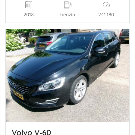
2018
benzin
241.180
Volvo V‑60