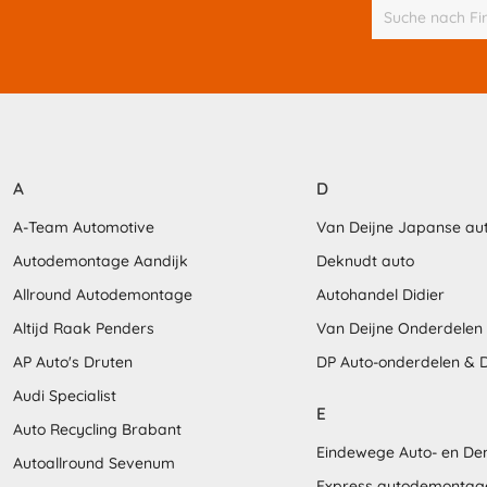
A
D
A-Team Automotive
Van Deijne Japanse au
Autodemontage Aandijk
Deknudt auto
Allround Autodemontage
Autohandel Didier
Altijd Raak Penders
Van Deijne Onderdelen
AP Auto's Druten
DP Auto-onderdelen &
Audi Specialist
E
Auto Recycling Brabant
Eindewege Auto- en D
Autoallround Sevenum
Express autodemontag