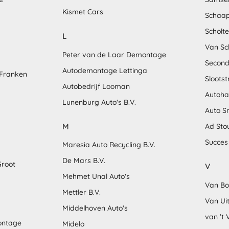
Kismet Cars
Schaap
Scholt
L
Van Sc
Peter van de Laar Demontage
Second
Autodemontage Lettinga
 Franken
Sloots
Autobedrijf Looman
Autoha
Lunenburg Auto's B.V.
Auto S
M
Ad Sto
Succes
Maresia Auto Recycling B.V.
De Mars B.V.
Groot
V
Mehmet Unal Auto's
Van Bo
Mettler B.V.
Van Uit
Middelhoven Auto's
van 't 
ontage
Midelo