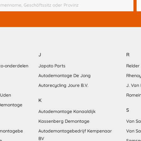
J
R
to-onderdelen
Japoto Parts
Relder
Autodemontage De Jong
Rhenoy
Autorecycling Joure B.V.
J. Van 
 Uden
Romein
K
 Demontage
S
Autodemontage Kanaaldijk
Kassenberg Demontage
Van S
emontagebe
Autodemontagebedrijf Kempenaar
Van Sa
BV
e
Samse