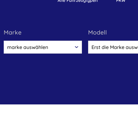
alle Fahrzeugtypen
PKW
marke
Modell