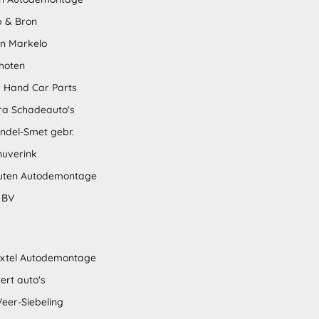
 & Bron
en Markelo
hoten
 Hand Car Parts
tra Schadeauto's
ndel-Smet gebr.
nuverink
uten Autodemontage
 BV
xtel Autodemontage
ert auto's
Veer-Siebeling