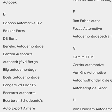
Autobek
F
B
Ron Faber Autos
Baboon Automotive B.V.
Focus Automotive
Bakker Parts
Autodemontagebedrijf
DB Baris
Benelux Autodemontage
G
Benzon Autoparts
GAM MOTOS
Autobedrijf vd Bergh
Gerrits Automotive
Bily autodemontage
Van Gils Automotive
Boels autodemontage
Autogroothandel P. de 
Bongers vd Laar BV
Autobedrijf de Groot
Boonstra Autoparts
H
Boortoren Schadeauto's
Auto Export Almere
Van Haarlem Autodem