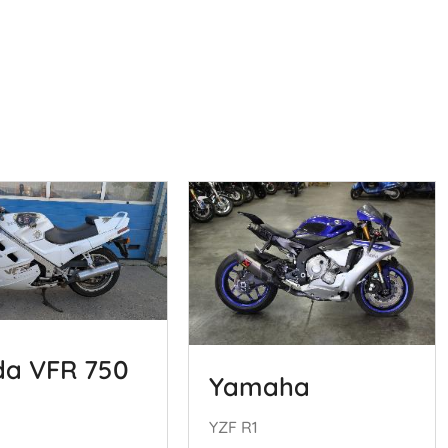
a VFR 750
Yamaha
YZF R1