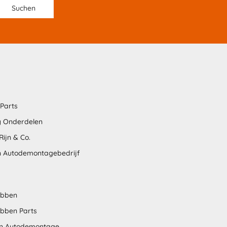
 Parts
 Onderdelen
Rijn & Co.
 Autodemontagebedrijf
abben
bben Parts
n Autodemontage