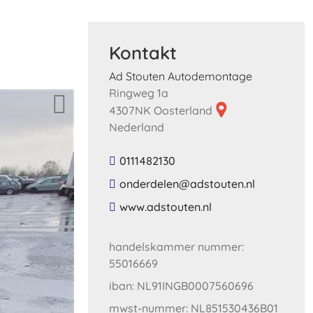
Kontakt
Ad Stouten Autodemontage
Ringweg 1a
4307NK Oosterland
Nederland
0111482130
​onderdelen​@​adstouten​.​nl​
​www​.​adstouten​.​nl​
handelskammer nummer:
55016669
iban: NL91INGB0007560696
mwst-nummer: NL851530436B01