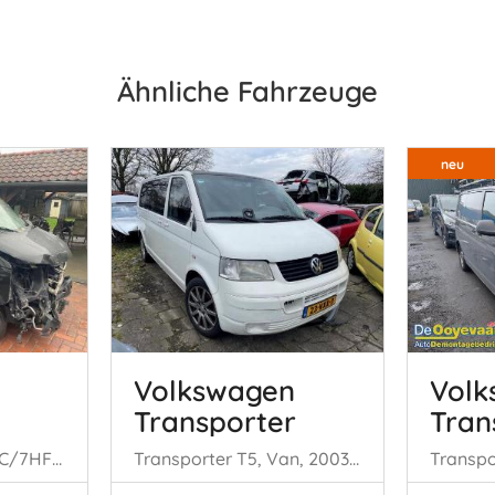
Ähnliche Fahrzeuge
neu
Volkswagen
Volk
Transporter
Tran
Multivan T5 (7E/7HC/7HF/7HM), MPV, 2003 / 2015 2.5 Tdi
Transporter T5, Van, 2003 / 2015 2.5 TDi