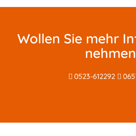
Wollen Sie mehr I
nehmen 
0523-612292
065