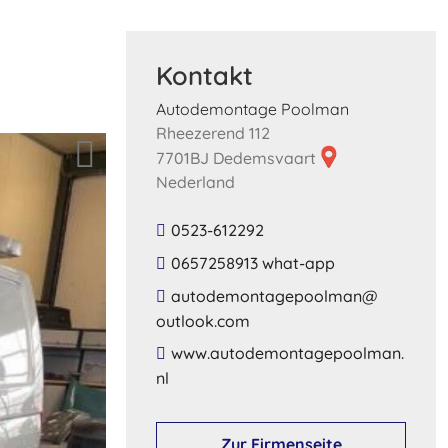
Kontakt
Autodemontage Poolman
Rheezerend 112
7701BJ Dedemsvaart
Nederland
0523-612292
0657258913 what-app
​autodemontagepoolman​@​
outlook​.​com​
​www​.​autodemontagepoolman​.​
nl​
Zur Firmenseite