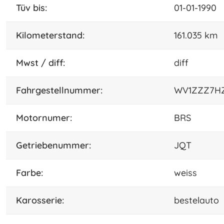
tüv bis:
01-01-1990
kilometerstand:
161.035 km
mwst / diff:
diff
fahrgestellnummer:
WV1ZZZ7HZ7
motornumer:
BRS
getriebenummer:
JQT
farbe:
weiss
karosserie:
bestelauto