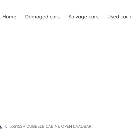
Home
Damaged cars
Salvage cars
Used car 
ly
35S10SV DUBBELE CABINE OPEN LAADBAK