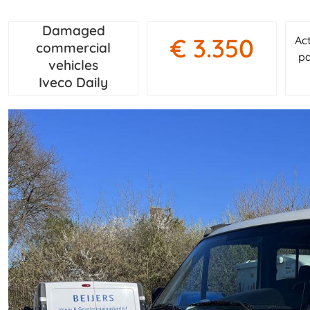
Damaged
€ 3.350
Ac
commercial
pa
vehicles
Iveco Daily