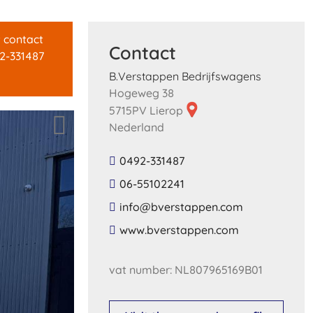
t contact
Contact
2-331487
B.Verstappen Bedrijfswagens
Hogeweg 38
5715PV Lierop
Nederland
0492-331487
06-55102241
​info​@​bverstappen​.​com​
​www​.​bverstappen​.​com​
vat number: NL807965169B01