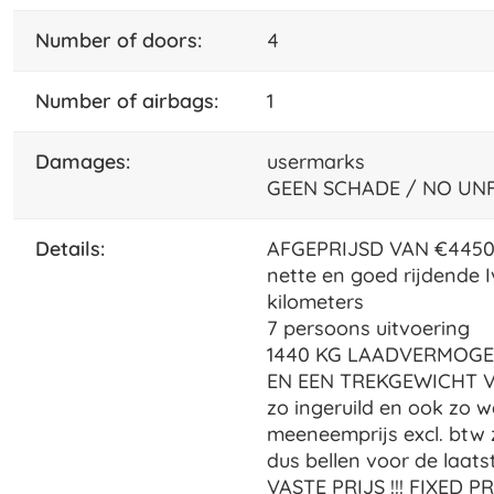
number of doors:
4
number of airbags:
1
damages:
usermarks
GEEN SCHADE / NO UN
details:
AFGEPRIJSD VAN €4450 N
nette en goed rijdende I
kilometers
7 persoons uitvoering
1440 KG LAADVERMOG
EN EEN TREKGEWICHT V
zo ingeruild en ook zo 
meeneemprijs excl. btw
dus bellen voor de laatst
VASTE PRIJS !!! FIXED PRI