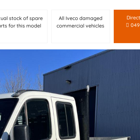
Direc
tual stock of spare
All Iveco damaged
049
rts for this model
commercial vehicles