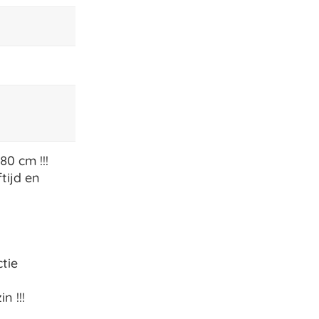
0 cm !!!
tijd en
tie
n !!!