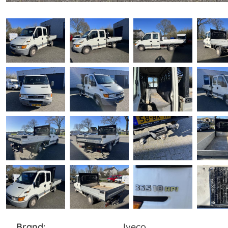
brand:
Iveco