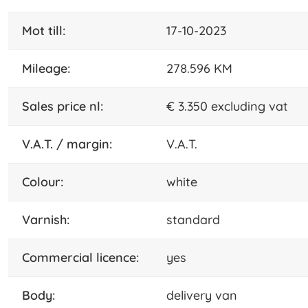
mot till:
17-10-2023
mileage:
278.596 KM
sales price nl:
€ 3.350 excluding vat
V.A.T. / margin:
V.A.T.
colour:
white
varnish:
standard
commercial licence:
yes
body:
delivery van