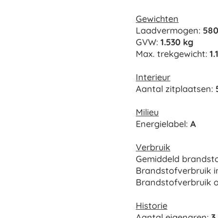
Gewichten
Laadvermogen:
580
GVW:
1.530 kg
Max. trekgewicht:
1.
Interieur
Aantal zitplaatsen:
Milieu
Energielabel:
A
Verbruik
Gemiddeld brandsto
Brandstofverbruik i
Brandstofverbruik 
Historie
Aantal eigenaren:
3