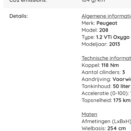
details:
Algemene informati
Merk:
Peugeot
Model:
208
Type:
1.2 VTi Oxygo
Modeljaar:
2013
Technische informat
Koppel:
118 Nm
Aantal cilinders:
3
Aandrijving:
Voorwi
Tankinhoud:
50 liter
Acceleratie (0-100):
Topsnelheid:
175 km
Maten
Afmetingen (LxBxH
Wielbasis:
254 cm