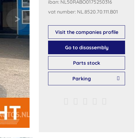
iban: NL50RABO0175250316
vat number: NL.8520.70.111.B01
Visit the companies profile
Go to disassembly
Parts stock
Parking