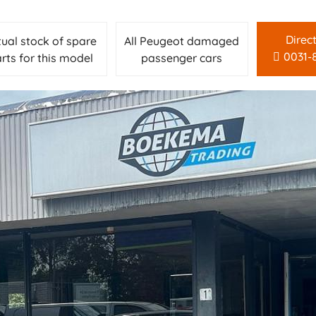
Direc
tual stock of spare
All Peugeot damaged
0031-
rts for this model
passenger cars