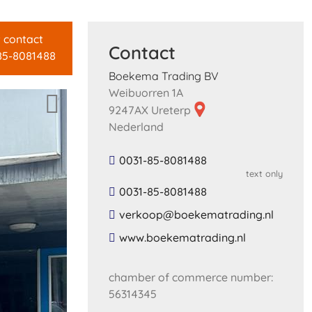
t contact
Contact
85-8081488
Boekema Trading BV
Weibuorren 1A
9247AX Ureterp
Nederland
0031-85-8081488
text only
0031-85-8081488
​verkoop​@​boekematrading​.​nl​
​www​.​boekematrading​.​nl​
chamber of commerce number:
56314345