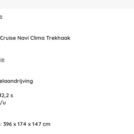
e
 Cruise Navi Clima Trekhaak
ie
elaandrijving
12,2 s
/u
):
396 x 174 x 147 cm