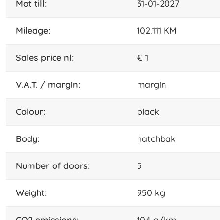
mot till:
31-01-2027
mileage:
102.111 KM
sales price nl:
€ 1
V.A.T. / margin:
margin
colour:
black
body:
hatchbak
number of doors:
5
weight:
950 kg
CO2 emissions:
104 g/km