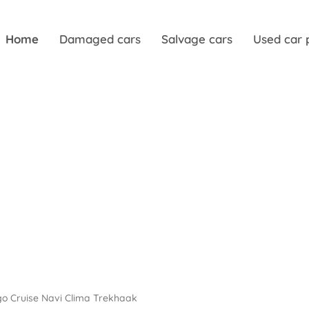
Home
Damaged cars
Salvage cars
Used car 
ygo Cruise Navi Clima Trekhaak