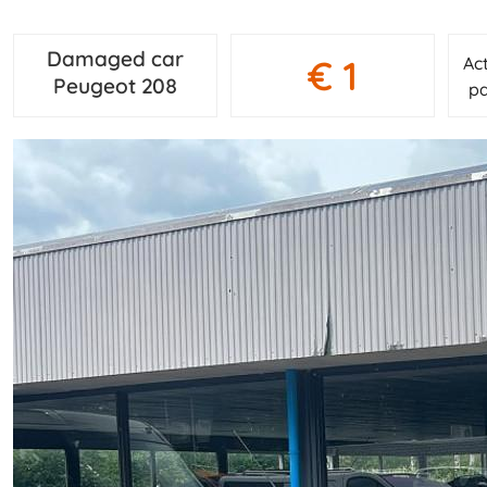
Damaged car
€ 1
Ac
Peugeot 208
pa