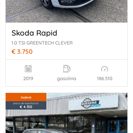
Skoda Rapid
1.0 TSI GREENTECH CLEVER
€ 3.750
2019
gasolina
186.510
nuevo
precio de exportación
€ 4.150