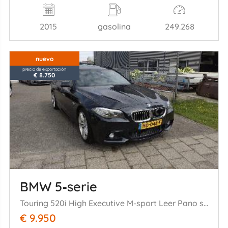
2015
gasolina
249.268
nuevo
precio de exportación
€ 8.750
BMW 5‑serie
Touring 520i High Executive M-sport Leer Pano supermooie auto
€ 9.950