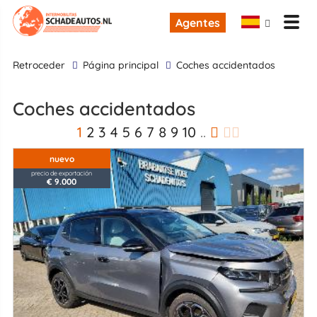
Agentes
retroceder
Página principal
Coches accidentados
Coches accidentados
1
2
3
4
5
6
7
8
9
10
..
nuevo
precio de exportación
€ 9.000