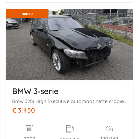
nuevo
BMW 3‑serie
Bmw 325i High Executive automaat nette mooie auto!
€ 3.450
2009
gasolina
190.042