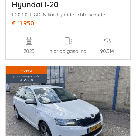
Hyundai I‑20
I-20 1.0 T-GDI N line hybride lichte schade
€ 11.950
2023
híbrido gasolina
90.314
nuevo
precio de exportación
€ 2.850