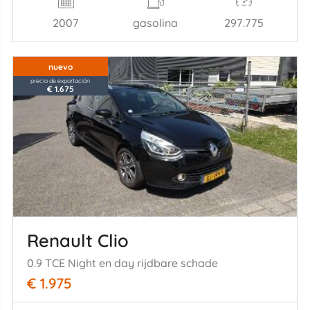
2007
gasolina
297.775
nuevo
precio de exportación
€ 1.675
Renault Clio
0.9 TCE Night en day rijdbare schade
€ 1.975