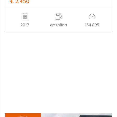
€ 2.450
2017
gasolina
154.895