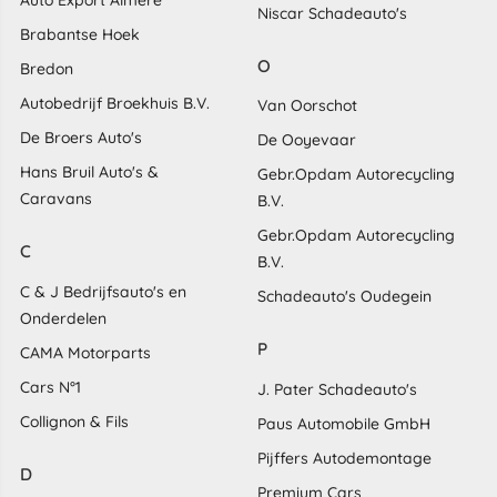
Auto Export Almere
Niscar Schadeauto's
Brabantse Hoek
O
Bredon
Autobedrijf Broekhuis B.V.
Van Oorschot
De Broers Auto's
De Ooyevaar
Hans Bruil Auto's &
Gebr.Opdam Autorecycling
Caravans
B.V.
Gebr.Opdam Autorecycling
C
B.V.
C & J Bedrijfsauto's en
Schadeauto's Oudegein
Onderdelen
P
CAMA Motorparts
Cars N°1
J. Pater Schadeauto's
Collignon & Fils
Paus Automobile GmbH
Pijffers Autodemontage
D
Premium Cars