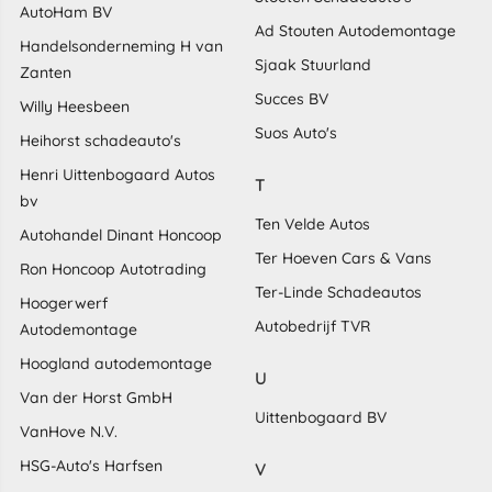
AutoHam BV
Ad Stouten Autodemontage
Handelsonderneming H van
Sjaak Stuurland
Zanten
Succes BV
Willy Heesbeen
Suos Auto's
Heihorst schadeauto's
Henri Uittenbogaard Autos
T
bv
Ten Velde Autos
Autohandel Dinant Honcoop
Ter Hoeven Cars & Vans
Ron Honcoop Autotrading
Ter-Linde Schadeautos
Hoogerwerf
Autobedrijf TVR
Autodemontage
Hoogland autodemontage
U
Van der Horst GmbH
Uittenbogaard BV
VanHove N.V.
HSG-Auto's Harfsen
V