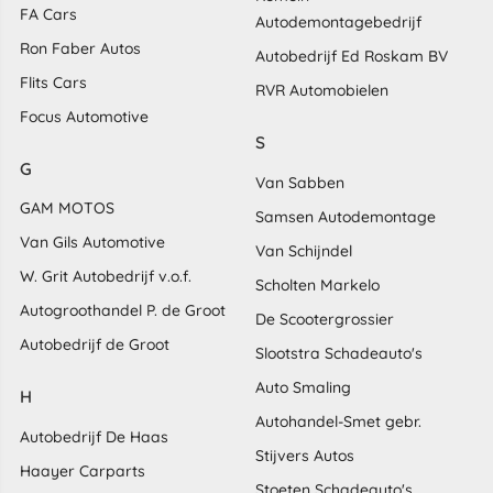
FA Cars
Autodemontagebedrijf
Ron Faber Autos
Autobedrijf Ed Roskam BV
Flits Cars
RVR Automobielen
Focus Automotive
S
G
Van Sabben
GAM MOTOS
Samsen Autodemontage
Van Gils Automotive
Van Schijndel
W. Grit Autobedrijf v.o.f.
Scholten Markelo
Autogroothandel P. de Groot
De Scootergrossier
Autobedrijf de Groot
Slootstra Schadeauto's
Auto Smaling
H
Autohandel-Smet gebr.
Autobedrijf De Haas
Stijvers Autos
Haayer Carparts
Stoeten Schadeauto's