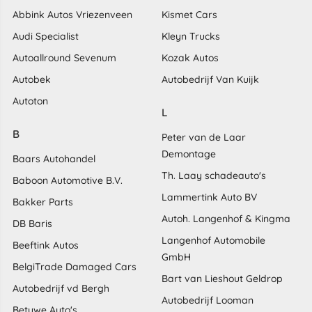
Abbink Autos Vriezenveen
Kismet Cars
Audi Specialist
Kleyn Trucks
Autoallround Sevenum
Kozak Autos
Autobek
Autobedrijf Van Kuijk
Autoton
L
B
Peter van de Laar
Demontage
Baars Autohandel
Th. Laay schadeauto's
Baboon Automotive B.V.
Lammertink Auto BV
Bakker Parts
Autoh. Langenhof & Kingma
DB Baris
Langenhof Automobile
Beeftink Autos
GmbH
BelgiTrade Damaged Cars
Bart van Lieshout Geldrop
Autobedrijf vd Bergh
Autobedrijf Looman
Betuwe Auto's