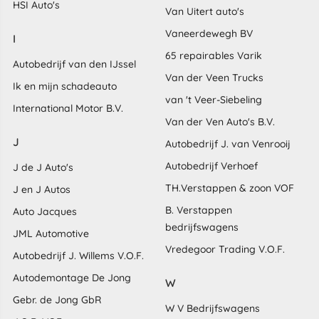
HSI Auto's
Van Uitert auto's
Vaneerdewegh BV
I
65 repairables Varik
Autobedrijf van den IJssel
Van der Veen Trucks
Ik en mijn schadeauto
van 't Veer-Siebeling
International Motor B.V.
Van der Ven Auto's B.V.
J
Autobedrijf J. van Venrooij
Autobedrijf Verhoef
J de J Auto's
TH.Verstappen & zoon VOF
J en J Autos
B. Verstappen
Auto Jacques
bedrijfswagens
JML Automotive
Vredegoor Trading V.O.F.
Autobedrijf J. Willems V.O.F.
Autodemontage De Jong
W
Gebr. de Jong GbR
W V Bedrijfswagens