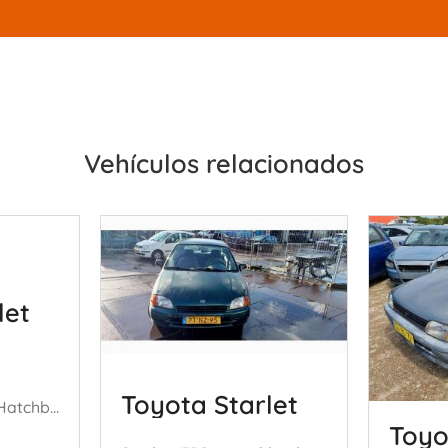
Vehículos relacionados
let
Toyota Starlet
Starlet (EP8/NP8), Hatchback, 1989 / 1996 1.3 Friend,XLi 12V
Toyo