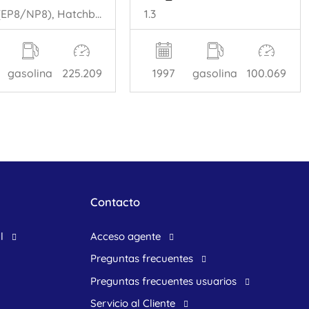
Starlet (EP8/NP8), Hatchback, 1989 / 1996 1.3 Friend,XLi 12V
1.3
gasolina
225.209
1997
gasolina
100.069
Contacto
l
acceso agente
preguntas frecuentes
preguntas frecuentes usuarios
Servicio al Cliente