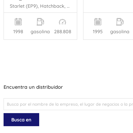
Starlet (EP9), Hatchback, 1996 / 1999 1.3,XLi,GLi 16V
1998
gasolina
288.808
1995
gasolina
Encuentra un distribuidor