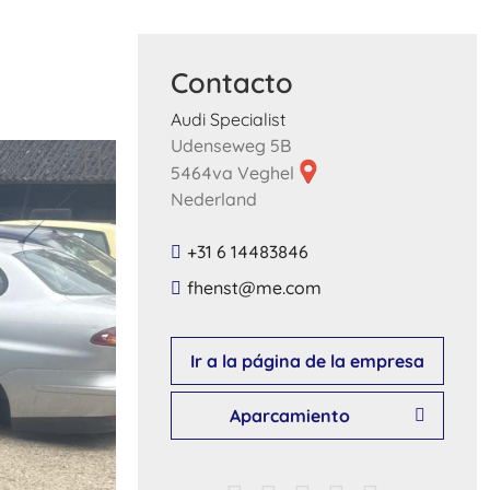
Contacto
Audi Specialist
Udenseweg 5B
5464va Veghel
Nederland
+31 6 14483846
​fhenst​@​me​.​com​
Ir a la página de la empresa
Aparcamiento