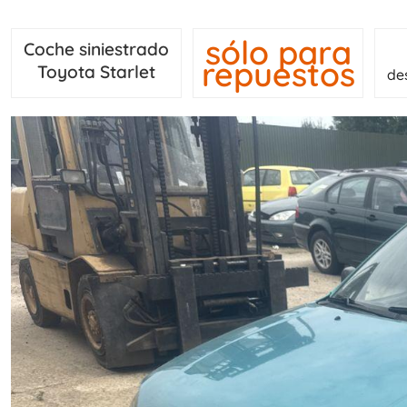
sólo para
Coche siniestrado
repuestos
Toyota Starlet
de