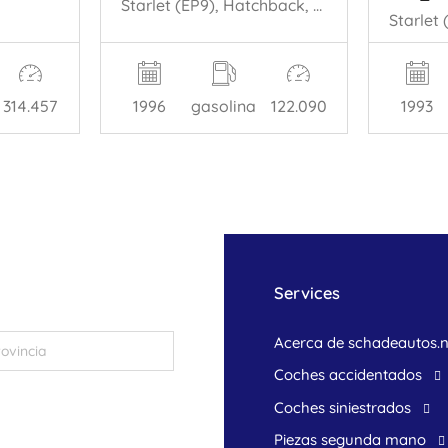
Starlet (EP9), Hatchback, 1996 / 1999 1.3,XLi,GLi 16V
314.457
1996
gasolina
122.090
1993
Services
Acerca de schadeautos.n
Coches accidentados
Coches siniestrados
Piezas segunda mano