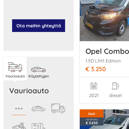
Ota meihin yhteyttä
Opel Comb
1.5D L1H1 Edition
€ 3.250
Vaurioauto
Käytettyjen
Vaurioauto
2021
diesel
Uusi
vientihinta
€ 3.650