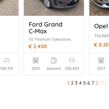
Ford Grand
Opel
C‑Max
1.0 Titanium 7persoons
€ 8.2
€ 2.400
108.701
2013
bensiini
256.403
2017
1
2
3
4
5
6
7