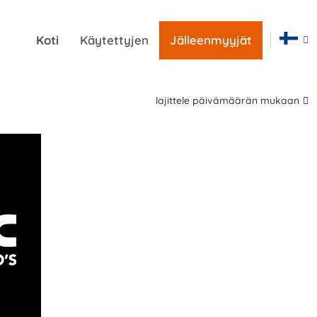
Koti
Käytettyjen
Jälleenmyyjät
lajittele päivämäärän mukaan