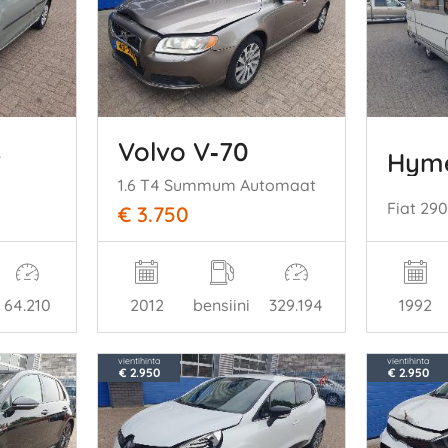
s
Volvo V‑70
Hym
1.6 T4 Summum Automaat
Fiat 29
€ 3.750
1992
64.210
2012
bensiini
329.194
vientihinta
vientihinta
€ 2.950
€ 2.950