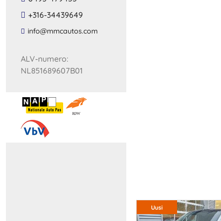
+316-34439649
​info​@​mmcautos​.​com​
ALV-numero:
NL851689607B01
Uusi