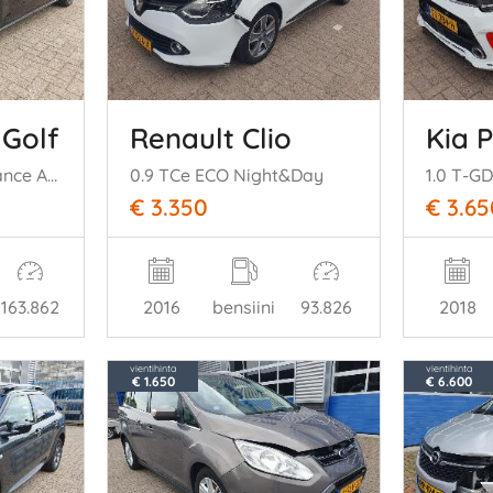
Golf
Renault Clio
Kia 
2.0 TSI GTI Performance Automaat
0.9 TCe ECO Night&Day
1.0 T-GD
€ 3.350
€ 3.65
163.862
2016
bensiini
93.826
2018
vientihinta
vientihinta
€ 1.650
€ 6.600