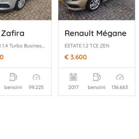
 Zafira
Renault Mégane
TOURER 1.4 Turbo Business Executive Automaat
ESTATE 1.2 TCE ZEN
00
€ 3.600
bensiini
99.225
2017
bensiini
136.663