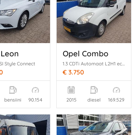
 Leon
Opel Combo
SI Style Connect
1.3 CDTi Automaat L2H1 ecoFLEX
0
€ 3.750
bensiini
90.154
2015
diesel
169.529