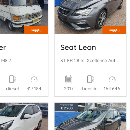
myyty
myyty
er
Seat Leon
0 M8 7
ST FR 1.8 tsi Xcellence Automaat
diesel
317.184
2017
bensiini
164.646
vientihinta
€ 2.900