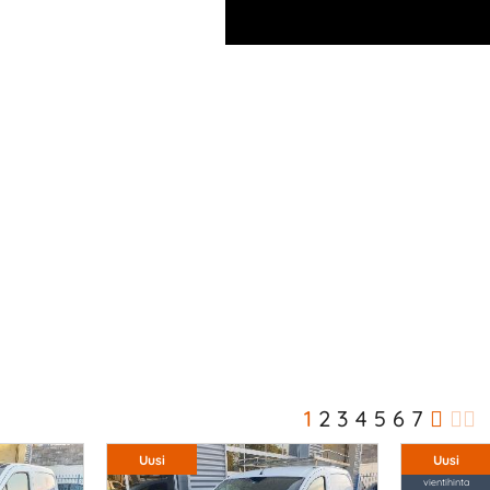
1
2
3
4
5
6
7
Uusi
Uusi
vientihinta