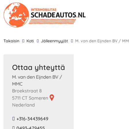
takaisin
Koti
Jälleenmyyjät
M. van den Eijnden BV / M
Ottaa yhteyttä
M. van den Eijnden BV /
MMC
Broekstraat 8
5711 CT Someren
Nederland
+316-34439649
0493-479455