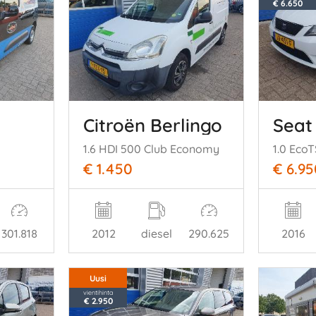
€ 6.650
o
Citroën Berlingo
Seat
1.6 HDI 500 Club Economy
1.0 EcoT
€ 1.450
€ 6.95
301.818
2012
diesel
290.625
2016
Uusi
vientihinta
€ 2.950