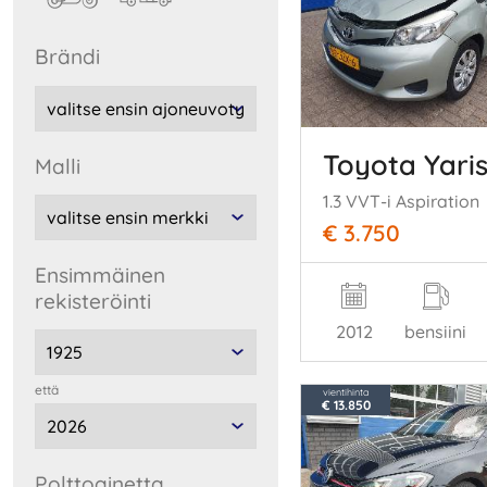
Brändi
Toyota Yari
malli
1.3 VVT-i Aspiration
€ 3.750
Ensimmäinen
rekisteröinti
2012
bensiini
että
vientihinta
€ 13.850
polttoainetta