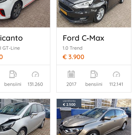
Picanto
Ford C‑Max
I GT-Line
1.0 Trend
0
€ 3.900
bensiini
131.260
2017
bensiini
112.141
vientihinta
€ 2.500