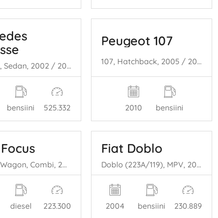
edes
Peugeot 107
asse
107, Hatchback, 2005 / 2014 1.0 12V
E (W211), Sedan, 2002 / 2008 1.8 E-200 K 16V
2010
bensiini
bensiini
525.332
 Focus
Fiat Doblo
Focus 2 Wagon, Combi, 2004 / 2012 1.6 TDCi 16V 100
Doblo (223A/119), MPV, 2001 / 2010 1.2
diesel
223.300
2004
bensiini
230.889