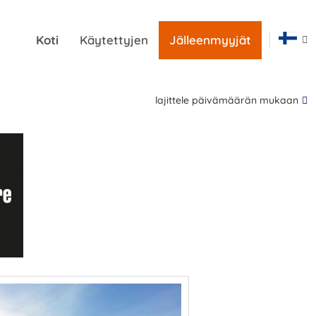
Koti
Käytettyjen
Jälleenmyyjät
lajittele päivämäärän mukaan