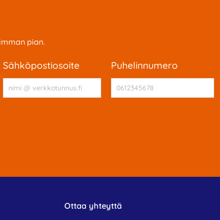
simman pian.
sähköpostiosoite
puhelinnumero
Ottaa yhteyttä