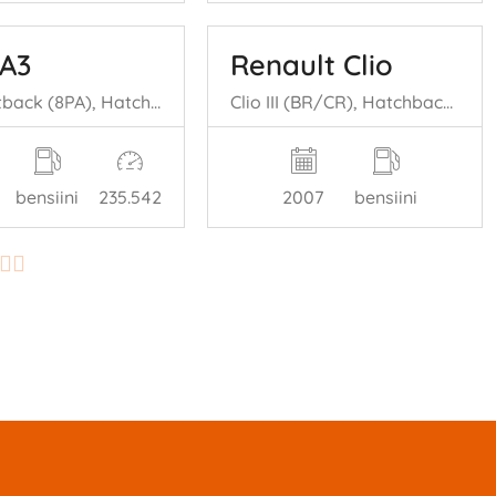
 A3
Renault Clio
A3 Sportback (8PA), Hatchback 5-drs, 2004 / 2013 1.2 TFSI
Clio III (BR/CR), Hatchback, 2005 / 2014 1.2 16V TCe 100
bensiini
235.542
2007
bensiini