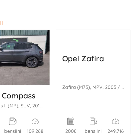
Opel Zafira
Zafira (M75), MPV, 2005 / 2015 1.8 16V Ecotec
 Compass
Compass II (MP), SUV, 2016 1.3 4XE 240 16V 4x4
bensiini
109.268
2008
bensiini
249.716