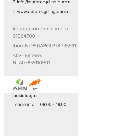
​info​@​autorecyclingjoure​.​nl​
​www​.​autorecyclingjoure​.​nl​
kauppakamarin numero:
01064700
iban: NL95RABO0334795591
ALV-numero:
NL807835110B01
aukioloajat
maanantai
08:00
-
18:00