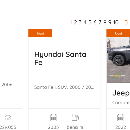
1
2
3
4
5
6
7
8
9
10
..
Uusi
Uusi
Hyundai Santa
Fe
Altea XL (5P5), MPV, 2006 / 2015 1.4 TSI 16V
Santa Fe I, SUV, 2000 / 2006 2.0 16V 4x2
Jeep
2005
bensiini
229.055
2022