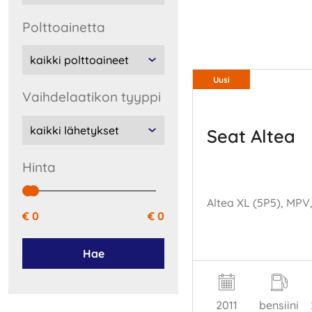
polttoainetta
Uusi
vaihdelaatikon tyyppi
Seat Altea
hinta
€ 0
€ 0
Hae
2011
bensiini