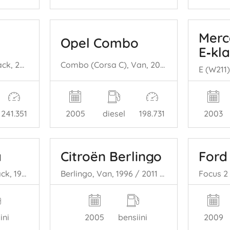
Merc
8
Opel Combo
E‑kl
308 (4A/C), Hatchback, 2007 / 2015 1.6 VTI 16V
Combo (Corsa C), Van, 2001 / 2012 1.3 CDTI 16V
241.351
2005
diesel
198.731
2003
a
Citroën Berlingo
Ford
Micra (K11), Hatchback, 1992 / 2003 1.4 16V
Berlingo, Van, 1996 / 2011 1.4i
ini
2005
bensiini
2009