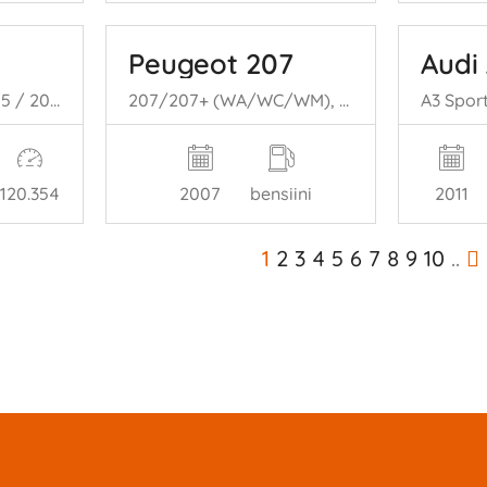
Peugeot 207
Audi
107, Hatchback, 2005 / 2014 1.0 12V
207/207+ (WA/WC/WM), Hatchback, 2006 / 2015 1.4
120.354
2007
bensiini
2011
1
2
3
4
5
6
7
8
9
10
..