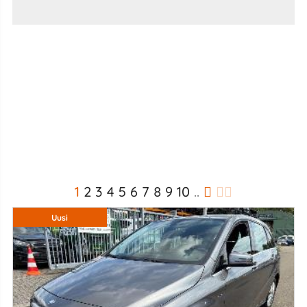
1
2
3
4
5
6
7
8
9
10
..
Uusi