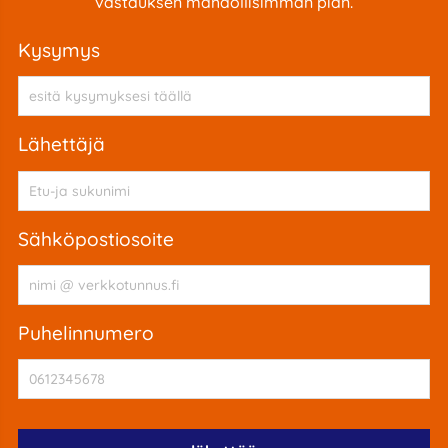
vastauksen mahdollisimman pian.
kysymys
Lähettäjä
sähköpostiosoite
puhelinnumero