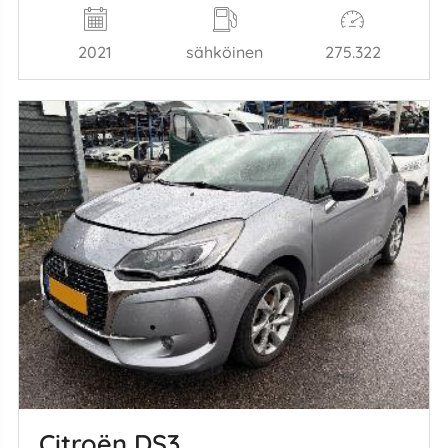
2021
sähköinen
275.322
Citroën DS3