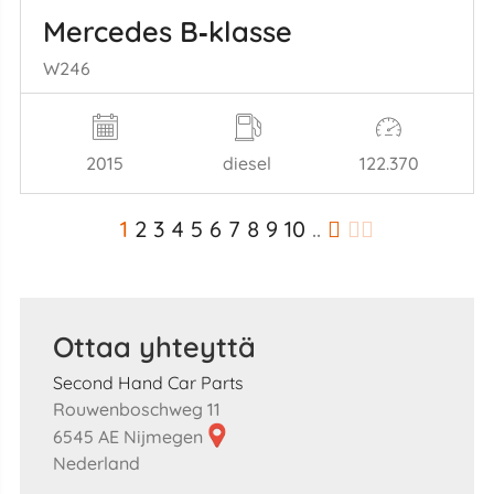
Mercedes B‑klasse
W246
2015
diesel
122.370
1
2
3
4
5
6
7
8
9
10
..
Ottaa yhteyttä
Second Hand Car Parts
Rouwenboschweg 11
6545 AE Nijmegen
Nederland