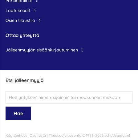
Parkkipaikka
Laatukoodit
Osien tilaustila
Ottaa yhteyttä
jälleenmyyjän sisäänkirjautuminen
Etsi jälleenmyyjä
Käyttöehdot
|
Osa tästä
|
Tietosuojalausunto
© 1999-2026 schadeautos.nl