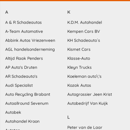
A
K
A & R Schadeautos
K.D.M. Autohandel
A-Team Automotive
Kempen Cars BV
Abbink Autos Vriezenveen
KH Schadeauto´s
AGL handelsonderneming
Kismet Cars
Altijd Raak Penders
Klasse-Auto
AP Auto's Druten
Kleyn Trucks
AR Schadeauto's
Koeleman auto\'s
Audi Specialist
Kozak Autos
Auto Recycling Brabant
Autogrossier Jeen Krist
Autoallround Sevenum
Autobedrijf Van Kuijk
Autobek
L
Autohandel Kroon
Peter van de Laar