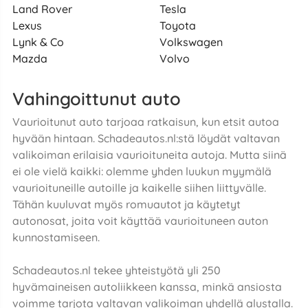
Land Rover
Tesla
Lexus
Toyota
Lynk & Co
Volkswagen
Mazda
Volvo
Vahingoittunut auto
Vaurioitunut auto tarjoaa ratkaisun, kun etsit autoa
hyvään hintaan. Schadeautos.nl:stä löydät valtavan
valikoiman erilaisia vaurioituneita autoja. Mutta siinä
ei ole vielä kaikki: olemme yhden luukun myymälä
vaurioituneille autoille ja kaikelle siihen liittyvälle.
Tähän kuuluvat myös romuautot ja käytetyt
autonosat, joita voit käyttää vaurioituneen auton
kunnostamiseen.
Schadeautos.nl tekee yhteistyötä yli 250
hyvämaineisen autoliikkeen kanssa, minkä ansiosta
voimme tarjota valtavan valikoiman yhdellä alustalla.