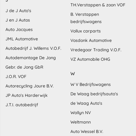
TH.Verstappen & zoon VOF
J de J Auto's
B. Verstappen
J en J Autos
bedrijfswagens
Auto Jacques
Vollux carparts
JML Automotive
Vosdonk Automotive
Autobedrijf J. Willems V.O.F.
Vredegoor Trading V.O.F.
Autodemontage De Jong
VZ Automobile OHG
Gebr. de Jong GbR
W
J.O.R. VOF
W V Bedrijfswagens
Autorecycling Joure B.V.
De Waag bedrijfsauto's
JP Auto's Harderwijk
de Waag Auto's
J.T.I. autobedrijf
Wallyn NV
Weltmann
Auto Wessel B.V.