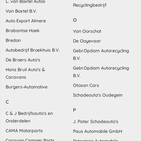
L. van Boxtel Autos
Recyclingbedrijf
Van Boxtel B.V.
O
Auto Export Almere
Brabantse Hoek
Van Oorschot
Bredon
De Ooyevaar
Autobedrijf Broekhuis B.V.
Gebr.Opdam Autorecycling
B.V.
De Broers Auto's
Gebr.Opdam Autorecycling
Hans Bruil Auto's &
B.V.
Caravans
Otosan Cars
Burgers-Automotive
Schadeauto's Oudegein
C
P
C & J Bedrijfsauto's en
Onderdelen
J. Pater Schadeauto's
CAMA Motorparts
Paus Automobile GmbH
Caravan Camper Parts
Peterman Automobile