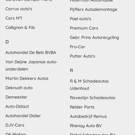
Carrus auto's
Pijffers Autodemontage
Cars N°1
Poel auto's
Collignon & Fils
Premium Cars
Gebr. Prins Autorecycling
D
Pro-Car
Autohandel De Bels BVBA
Putter Auto's
Van Deijne Japanse auto-
onderdelen
R
Martin Dekkers Autos
R & M Schadeautos
Deknudt auto
Udenhout
Demeester
Ravestijn Schadeautos
Auto-Didact
Relder Parts
Autohandel Didier
Autobedrijf Remus
DJV-Cars
Rhenoy Auto BV
DK Motors