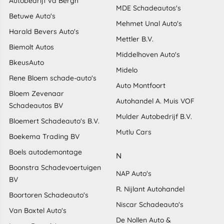
Autobedrijf vd Bergh
MDE Schadeautos's
Betuwe Auto's
Mehmet Unal Auto's
Harald Bevers Auto's
Mettler B.V.
Biemolt Autos
Middelhoven Auto's
BkeusAuto
Midelo
Rene Bloem schade-auto's
Auto Montfoort
Bloem Zevenaar
Autohandel A. Muis VOF
Schadeautos BV
Mulder Autobedrijf B.V.
Bloemert Schadeauto's B.V.
Mutlu Cars
Boekema Trading BV
Boels autodemontage
N
Boonstra Schadevoertuigen
NAP Auto's
BV
R. Nijlant Autohandel
Boortoren Schadeauto's
Niscar Schadeauto's
Van Boxtel Auto's
De Nollen Auto &