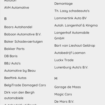
Autoton
Demontage
AVH Automotive
Th. Laay schadeauto's
Lammertink Auto BV
B
Autoh. Langenhof & Kingma
Baars Autohandel
Langenhof Automobile
Baboon Automotive B.V.
GmbH
Baker Schadevoertuigen
Bart van Lieshout Geldrop
Bakker Parts
Autobedrijf Looman
DB Baris
Luckx Trade
BBJ Auto's
Lunenburg Auto's B.V.
Automotive by Beau
Beeftink Autos
M
BelgiTrade Damaged Cars
Garage de Maas
Dirk van den Bergh
Magic Cars
automobiele
De Mars B.V.