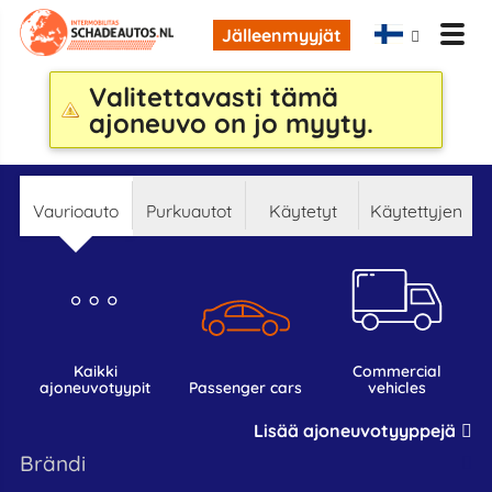
Jälleenmyyjät
Valitettavasti tämä
ajoneuvo on jo myyty.
Vaurioauto
Purkuautot
Käytetyt
Käytettyjen
kaikki
commercial
ajoneuvotyypit
passenger cars
vehicles
Lisää ajoneuvotyyppejä
Brändi