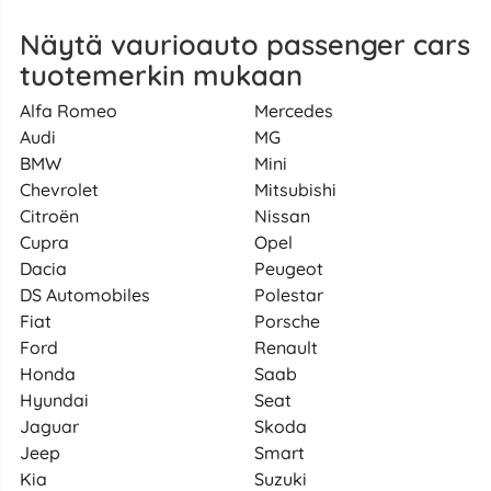
Näytä vaurioauto passenger cars
tuotemerkin mukaan
Alfa Romeo
Mercedes
Audi
MG
BMW
Mini
Chevrolet
Mitsubishi
Citroën
Nissan
Cupra
Opel
Dacia
Peugeot
DS Automobiles
Polestar
Fiat
Porsche
Ford
Renault
Honda
Saab
Hyundai
Seat
Jaguar
Skoda
Jeep
Smart
Kia
Suzuki