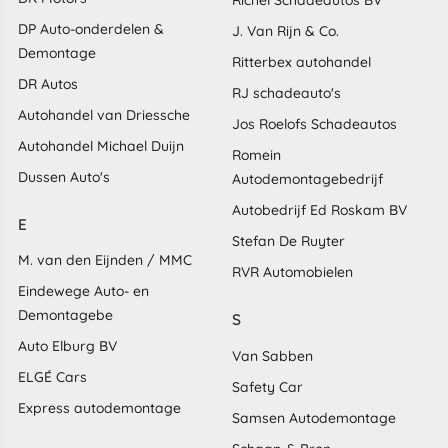
Richel Schadeautos BV
DP Auto-onderdelen &
J. Van Rijn & Co.
Demontage
Ritterbex autohandel
DR Autos
RJ schadeauto's
Autohandel van Driessche
Jos Roelofs Schadeautos
Autohandel Michael Duijn
Romein
Dussen Auto's
Autodemontagebedrijf
Autobedrijf Ed Roskam BV
E
Stefan De Ruyter
M. van den Eijnden / MMC
RVR Automobielen
Eindewege Auto- en
Demontagebe
S
Auto Elburg BV
Van Sabben
ELGÉ Cars
Safety Car
Express autodemontage
Samsen Autodemontage