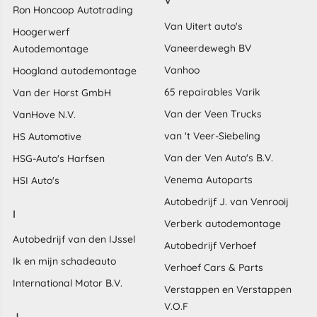
V
Ron Honcoop Autotrading
Van Uitert auto's
Hoogerwerf
Vaneerdewegh BV
Autodemontage
Vanhoo
Hoogland autodemontage
65 repairables Varik
Van der Horst GmbH
Van der Veen Trucks
VanHove N.V.
van 't Veer-Siebeling
HS Automotive
Van der Ven Auto's B.V.
HSG-Auto's Harfsen
Venema Autoparts
HSI Auto's
Autobedrijf J. van Venrooij
I
Verberk autodemontage
Autobedrijf van den IJssel
Autobedrijf Verhoef
Ik en mijn schadeauto
Verhoef Cars & Parts
International Motor B.V.
Verstappen en Verstappen
V.O.F
J