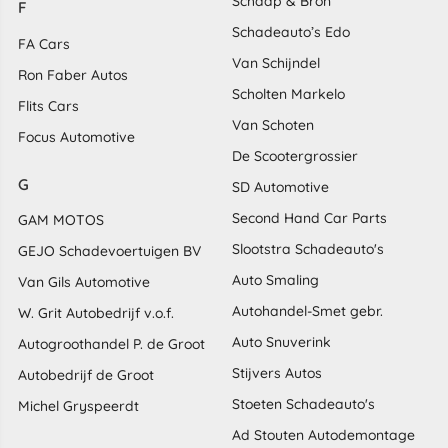
Schaap & Bron
F
Schadeauto’s Edo
FA Cars
Van Schijndel
Ron Faber Autos
Scholten Markelo
Flits Cars
Van Schoten
Focus Automotive
De Scootergrossier
G
SD Automotive
Second Hand Car Parts
GAM MOTOS
Slootstra Schadeauto's
GEJO Schadevoertuigen BV
Auto Smaling
Van Gils Automotive
Autohandel-Smet gebr.
W. Grit Autobedrijf v.o.f.
Auto Snuverink
Autogroothandel P. de Groot
Stijvers Autos
Autobedrijf de Groot
Stoeten Schadeauto's
Michel Gryspeerdt
Ad Stouten Autodemontage