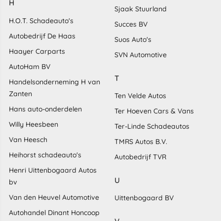
H
Sjaak Stuurland
H.O.T. Schadeauto's
Succes BV
Autobedrijf De Haas
Suos Auto's
Haayer Carparts
SVN Automotive
AutoHam BV
T
Handelsonderneming H van
Zanten
Ten Velde Autos
Hans auto-onderdelen
Ter Hoeven Cars & Vans
Willy Heesbeen
Ter-Linde Schadeautos
Van Heesch
TMRS Autos B.V.
Heihorst schadeauto's
Autobedrijf TVR
Henri Uittenbogaard Autos
U
bv
Van den Heuvel Automotive
Uittenbogaard BV
Autohandel Dinant Honcoop