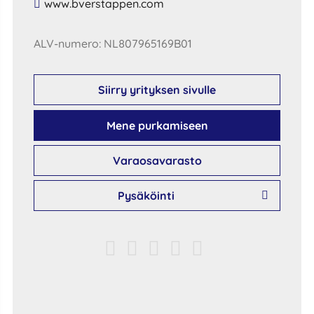
​www​.​bverstappen​.​com​
ALV-numero: NL807965169B01
Siirry yrityksen sivulle
Mene purkamiseen
Varaosavarasto
Pysäköinti