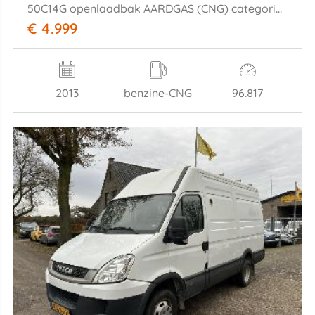
50C14G openlaadbak AARDGAS (CNG) categorie C rijbewijs, airco
€ 4.999
2013
benzine-CNG
96.817