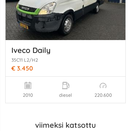
Iveco Daily
35C11 L2/H2
€ 3.450
2010
diesel
220.600
viimeksi katsottu