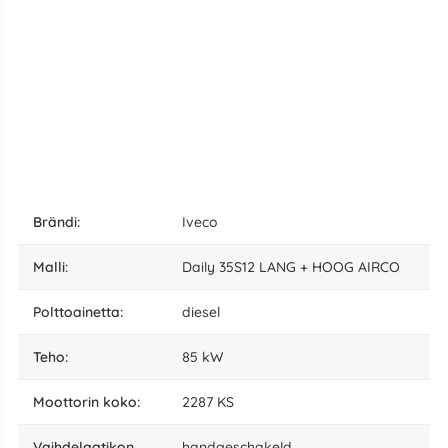
Brändi:
Iveco
malli:
Daily 35S12 LANG + HOOG AIRCO
polttoainetta:
diesel
teho:
85 kW
moottorin koko:
2287 KS
vaihdelaatikon
handgeschakeld