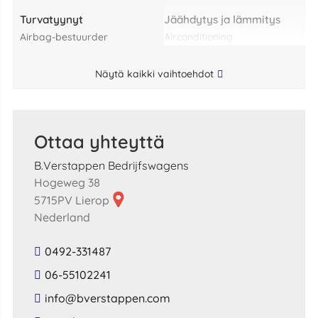
Turvatyynyt
Jäähdytys ja lämmitys
airbag-bestuurder
airconditioning
Näytä kaikki vaihtoehdot
Ottaa yhteyttä
B.Verstappen Bedrijfswagens
Hogeweg 38
5715PV Lierop
Nederland
0492-331487
06-55102241
​info​@​bverstappen​.​com​