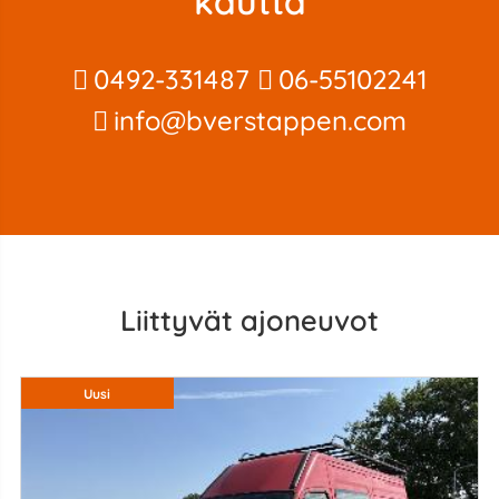
kautta
0492-331487
06-55102241
info@bverstappen.com
Liittyvät ajoneuvot
Uusi