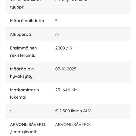
tyyppi:
määrä vaihdetta:
5
alkuperää:
nl
Ensimmäinen
2008 / 9
rekisteröinti:
määräajoin
07-10-2025
hyväksytty:
matkamittarin
251.646 KM
lukema:
:
€ 2.500 ilman ALV.
ARVONLISÄVERO.
ARVONLISÄVERO.
/ marginaali: