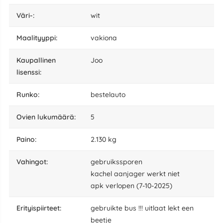
väri-:
wit
maalityyppi:
vakiona
kaupallinen
Joo
lisenssi:
runko:
bestelauto
ovien lukumäärä:
5
paino:
2.130 kg
vahingot:
gebruikssporen
kachel aanjager werkt niet
apk verlopen (7-10-2025)
erityispiirteet:
gebruikte bus !!! uitlaat lekt een
beetje