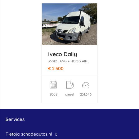
Iveco Daily
35S12 LANG + HOOG AIRCO
€ 2.500
2008
diesel
251.646
Services
Tietoja schadeautos.nl