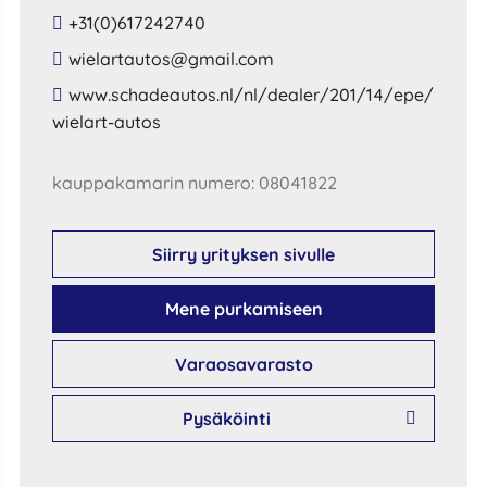
+31(0)617242740
​wielartautos​@​gmail​.​com​
​www​.​schadeautos​.​nl​/​nl​/​dealer​/​201​/​14​/​epe​/​
wielart​-​autos​
kauppakamarin numero: 08041822
Siirry yrityksen sivulle
Mene purkamiseen
Varaosavarasto
Pysäköinti