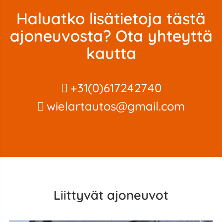
Haluatko lisätietoja tästä
ajoneuvosta? Ota yhteyttä
kautta
+31(0)617242740
wielartautos@gmail.com
Liittyvät ajoneuvot