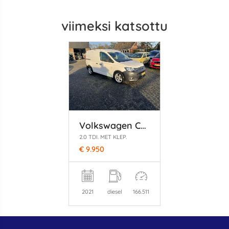
viimeksi katsottu
Volkswagen Caddy
2.0 TDI. MET KLEP.
€ 9.950
2021
diesel
166.511