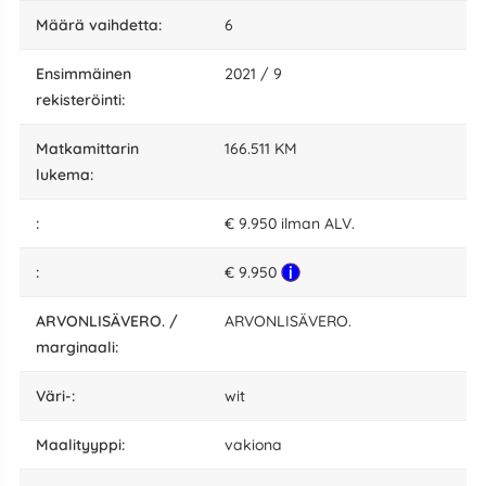
määrä vaihdetta:
6
Ensimmäinen
2021 / 9
rekisteröinti:
matkamittarin
166.511 KM
lukema:
:
€ 9.950 ilman ALV.
:
€ 9.950
ARVONLISÄVERO. /
ARVONLISÄVERO.
marginaali:
väri-:
wit
maalityyppi:
vakiona