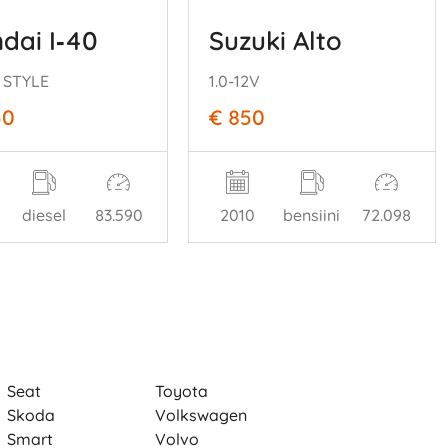
dai I‑40
Suzuki Alto
I STYLE
1.0-12V
50
€ 850
diesel
83.590
2010
bensiini
72.098
Seat
Toyota
Skoda
Volkswagen
Smart
Volvo