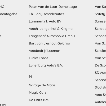
MMC
Peter van de Laar Demontage
Van S
emontagebe
Th. Laay schadeauto's
Safety
Lammertink Auto BV
Samse
Autoh. Langenhof & Kingma
Schaap
e
Langenhof Automobile GmbH
Schade
Bart van Lieshout Geldrop
Van Sc
Autobedrijf Looman
Scholt
Luckx Trade
Van Sc
Lunenburg Auto's B.V.
De Sco
SD Aut
M
Second
Garage de Maas
Sloots
Magic Cars
Auto S
De Mars B.V.
Autoha
n BV