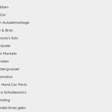
abben
 Car
n Autodemontage
 & Bron
auto’s Edo
hijndel
en Markelo
hoten
otergrossier
omotive
 Hand Car Parts
tra Schadeauto's
maling
ndel-Smet gebr.