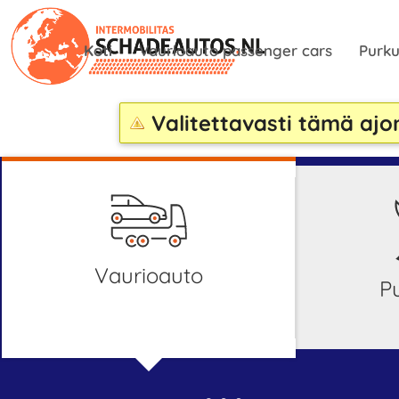
Koti
Vaurioauto passenger cars
Purku
Valitettavasti tämä ajo
Vaurioauto