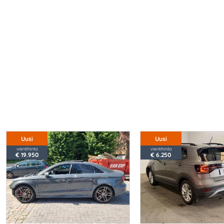
Uusi
Uusi
vientihinta
vientihinta
€ 19.950
€ 6.250