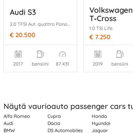
Volkswagen
Audi S3
T‑Cross
2.0 TFSI Aut. quattro Pano Stoelverw
1.0 TSI Life
€ 20.500
€ 7.250
2017
bensiini
87.431
2019
bensiini
Näytä vaurioauto passenger cars 
Alfa Romeo
Cupra
Honda
Audi
Dacia
Hyundai
BMW
DS Automobiles
Jaguar