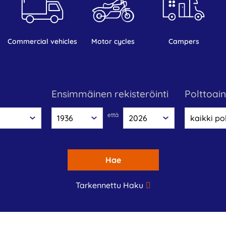
commercial vehicles
motor cycles
campers
Ensimmäinen rekisteröinti
polttoai
että
Hae
Tarkennettu Haku