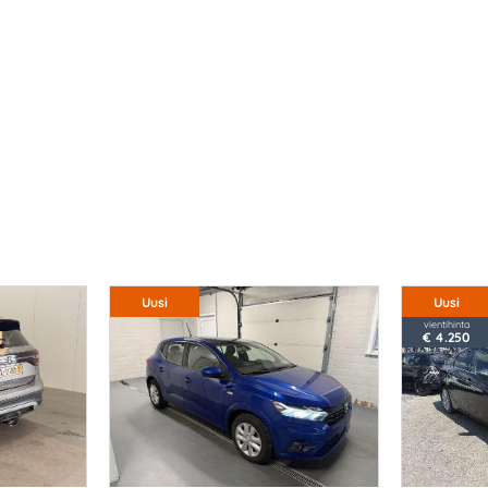
Uusi
Uusi
vientihinta
€ 4.250