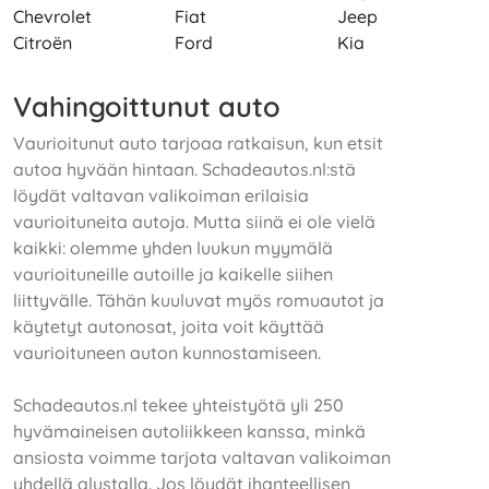
Chevrolet
Fiat
Jeep
Citroën
Ford
Kia
Vahingoittunut auto
Vaurioitunut auto tarjoaa ratkaisun, kun etsit
autoa hyvään hintaan. Schadeautos.nl:stä
löydät valtavan valikoiman erilaisia
vaurioituneita autoja. Mutta siinä ei ole vielä
kaikki: olemme yhden luukun myymälä
vaurioituneille autoille ja kaikelle siihen
liittyvälle. Tähän kuuluvat myös romuautot ja
käytetyt autonosat, joita voit käyttää
vaurioituneen auton kunnostamiseen.
Schadeautos.nl tekee yhteistyötä yli 250
hyvämaineisen autoliikkeen kanssa, minkä
ansiosta voimme tarjota valtavan valikoiman
yhdellä alustalla. Jos löydät ihanteellisen