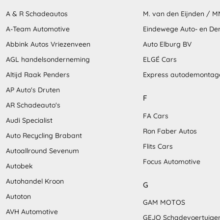
A & R Schadeautos
M. van den Eijnden / 
A-Team Automotive
Eindewege Auto- en D
Abbink Autos Vriezenveen
Auto Elburg BV
AGL handelsonderneming
ELGÉ Cars
Altijd Raak Penders
Express autodemontag
AP Auto's Druten
F
AR Schadeauto's
FA Cars
Audi Specialist
Ron Faber Autos
Auto Recycling Brabant
Flits Cars
Autoallround Sevenum
Focus Automotive
Autobek
Autohandel Kroon
G
Autoton
GAM MOTOS
AVH Automotive
GEJO Schadevoertuige