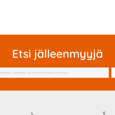
Etsi jälleenmyyjä
L
S