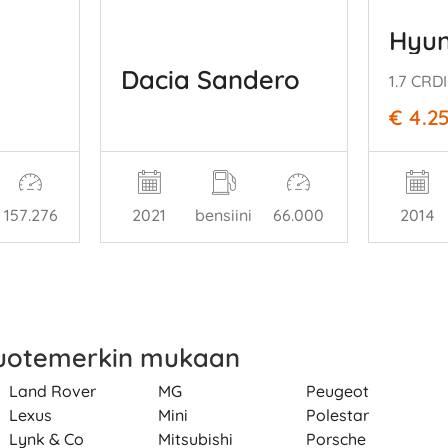
Hyun
Dacia Sandero
1.7 CRD
€ 4.2
157.276
2021
bensiini
66.000
2014
tuotemerkin mukaan
Land Rover
MG
Peugeot
Lexus
Mini
Polestar
Lynk & Co
Mitsubishi
Porsche