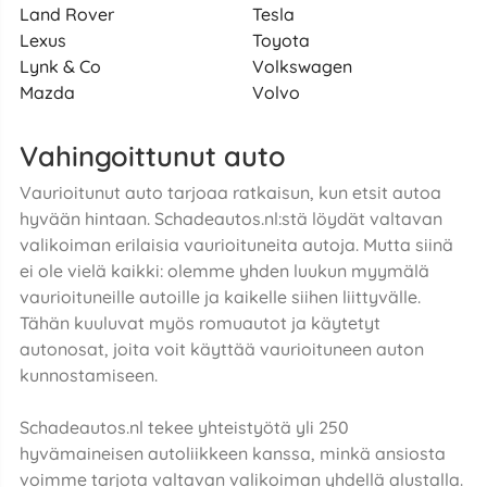
Land Rover
Tesla
Lexus
Toyota
Lynk & Co
Volkswagen
Mazda
Volvo
Vahingoittunut auto
Vaurioitunut auto tarjoaa ratkaisun, kun etsit autoa
hyvään hintaan. Schadeautos.nl:stä löydät valtavan
valikoiman erilaisia vaurioituneita autoja. Mutta siinä
ei ole vielä kaikki: olemme yhden luukun myymälä
vaurioituneille autoille ja kaikelle siihen liittyvälle.
Tähän kuuluvat myös romuautot ja käytetyt
autonosat, joita voit käyttää vaurioituneen auton
kunnostamiseen.
Schadeautos.nl tekee yhteistyötä yli 250
hyvämaineisen autoliikkeen kanssa, minkä ansiosta
voimme tarjota valtavan valikoiman yhdellä alustalla.