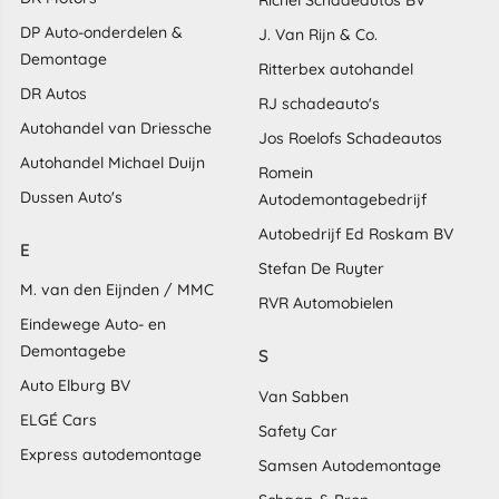
Richel Schadeautos BV
DP Auto-onderdelen &
J. Van Rijn & Co.
Demontage
Ritterbex autohandel
DR Autos
RJ schadeauto's
Autohandel van Driessche
Jos Roelofs Schadeautos
Autohandel Michael Duijn
Romein
Dussen Auto's
Autodemontagebedrijf
Autobedrijf Ed Roskam BV
E
Stefan De Ruyter
M. van den Eijnden / MMC
RVR Automobielen
Eindewege Auto- en
Demontagebe
S
Auto Elburg BV
Van Sabben
ELGÉ Cars
Safety Car
Express autodemontage
Samsen Autodemontage