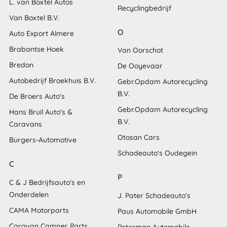
L. van Boxtel Autos
Recyclingbedrijf
Van Boxtel B.V.
O
Auto Export Almere
Brabantse Hoek
Van Oorschot
Bredon
De Ooyevaar
Autobedrijf Broekhuis B.V.
Gebr.Opdam Autorecycling
B.V.
De Broers Auto's
Gebr.Opdam Autorecycling
Hans Bruil Auto's &
B.V.
Caravans
Otosan Cars
Burgers-Automotive
Schadeauto's Oudegein
C
P
C & J Bedrijfsauto's en
Onderdelen
J. Pater Schadeauto's
CAMA Motorparts
Paus Automobile GmbH
Caravan Camper Parts
Peterman Automobile