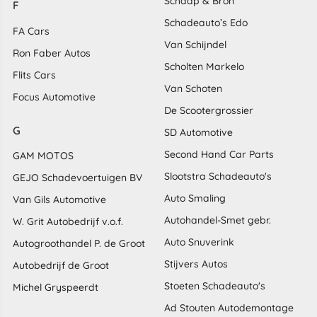
Schaap & Bron
F
Schadeauto’s Edo
FA Cars
Van Schijndel
Ron Faber Autos
Scholten Markelo
Flits Cars
Van Schoten
Focus Automotive
De Scootergrossier
G
SD Automotive
Second Hand Car Parts
GAM MOTOS
Slootstra Schadeauto's
GEJO Schadevoertuigen BV
Auto Smaling
Van Gils Automotive
Autohandel-Smet gebr.
W. Grit Autobedrijf v.o.f.
Auto Snuverink
Autogroothandel P. de Groot
Stijvers Autos
Autobedrijf de Groot
Stoeten Schadeauto's
Michel Gryspeerdt
Ad Stouten Autodemontage