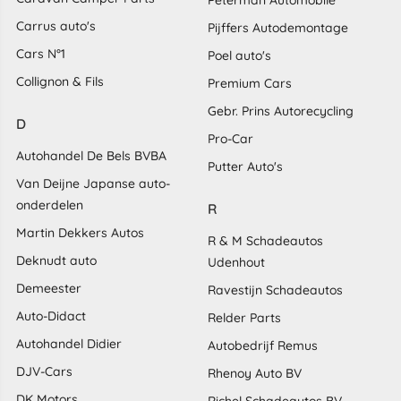
Carrus auto's
Pijffers Autodemontage
Cars N°1
Poel auto's
Collignon & Fils
Premium Cars
Gebr. Prins Autorecycling
D
Pro-Car
Autohandel De Bels BVBA
Putter Auto's
Van Deijne Japanse auto-
onderdelen
R
Martin Dekkers Autos
R & M Schadeautos
Deknudt auto
Udenhout
Demeester
Ravestijn Schadeautos
Auto-Didact
Relder Parts
Autohandel Didier
Autobedrijf Remus
DJV-Cars
Rhenoy Auto BV
DK Motors