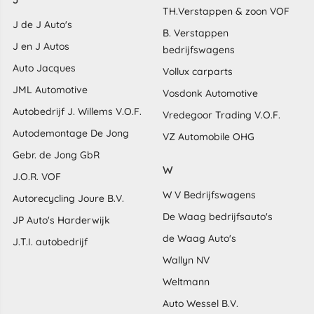
TH.Verstappen & zoon VOF
J de J Auto's
B. Verstappen
J en J Autos
bedrijfswagens
Auto Jacques
Vollux carparts
JML Automotive
Vosdonk Automotive
Autobedrijf J. Willems V.O.F.
Vredegoor Trading V.O.F.
Autodemontage De Jong
VZ Automobile OHG
Gebr. de Jong GbR
W
J.O.R. VOF
W V Bedrijfswagens
Autorecycling Joure B.V.
De Waag bedrijfsauto's
JP Auto's Harderwijk
de Waag Auto's
J.T.I. autobedrijf
Wallyn NV
Weltmann
Auto Wessel B.V.