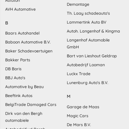
Autoton
Demontage
AVH Automotive
Th. Laay schadeauto's
Lammertink Auto BV
B
Autoh. Langenhof & Kingma
Baars Autohandel
Langenhof Automobile
Baboon Automotive B.V.
GmbH
Baker Schadevoertuigen
Bart van Lieshout Geldrop
Bakker Parts
Autobedrijf Looman
DB Baris
Luckx Trade
BBJ Auto's
Lunenburg Auto's B.V.
Automotive by Beau
Beeftink Autos
M
BelgiTrade Damaged Cars
Garage de Maas
Dirk van den Bergh
Magic Cars
automobiele
De Mars B.V.