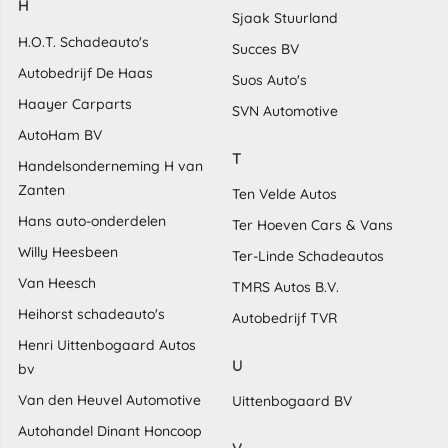
H
Sjaak Stuurland
H.O.T. Schadeauto's
Succes BV
Autobedrijf De Haas
Suos Auto's
Haayer Carparts
SVN Automotive
AutoHam BV
T
Handelsonderneming H van
Zanten
Ten Velde Autos
Hans auto-onderdelen
Ter Hoeven Cars & Vans
Willy Heesbeen
Ter-Linde Schadeautos
Van Heesch
TMRS Autos B.V.
Heihorst schadeauto's
Autobedrijf TVR
Henri Uittenbogaard Autos
U
bv
Van den Heuvel Automotive
Uittenbogaard BV
Autohandel Dinant Honcoop