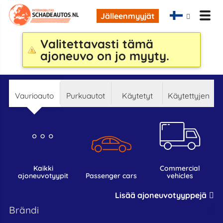
Jälleenmyyjät
Valitettavasti tämä
ajoneuvo on jo myyty.
Vaurioauto
Purkuautot
Käytetyt
Käytettyjen
kaikki
commercial
ajoneuvotyypit
passenger cars
vehicles
Lisää ajoneuvotyyppejä
Brändi