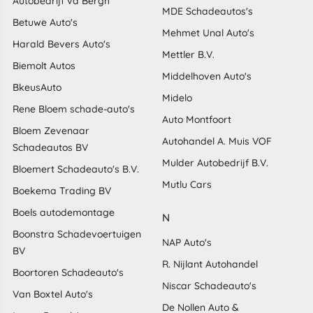
Autobedrijf vd Bergh
MDE Schadeautos's
Betuwe Auto's
Mehmet Unal Auto's
Harald Bevers Auto's
Mettler B.V.
Biemolt Autos
Middelhoven Auto's
BkeusAuto
Midelo
Rene Bloem schade-auto's
Auto Montfoort
Bloem Zevenaar
Autohandel A. Muis VOF
Schadeautos BV
Mulder Autobedrijf B.V.
Bloemert Schadeauto's B.V.
Mutlu Cars
Boekema Trading BV
Boels autodemontage
N
Boonstra Schadevoertuigen
NAP Auto's
BV
R. Nijlant Autohandel
Boortoren Schadeauto's
Niscar Schadeauto's
Van Boxtel Auto's
De Nollen Auto &