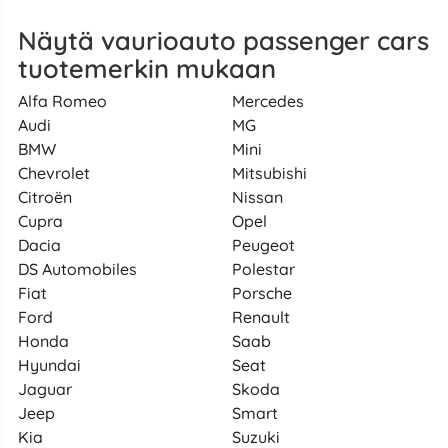
Näytä vaurioauto passenger cars
tuotemerkin mukaan
Alfa Romeo
Mercedes
Audi
MG
BMW
Mini
Chevrolet
Mitsubishi
Citroën
Nissan
Cupra
Opel
Dacia
Peugeot
DS Automobiles
Polestar
Fiat
Porsche
Ford
Renault
Honda
Saab
Hyundai
Seat
Jaguar
Skoda
Jeep
Smart
Kia
Suzuki