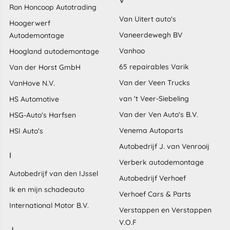
V
Ron Honcoop Autotrading
Van Uitert auto's
Hoogerwerf
Vaneerdewegh BV
Autodemontage
Vanhoo
Hoogland autodemontage
65 repairables Varik
Van der Horst GmbH
Van der Veen Trucks
VanHove N.V.
van 't Veer-Siebeling
HS Automotive
Van der Ven Auto's B.V.
HSG-Auto's Harfsen
Venema Autoparts
HSI Auto's
Autobedrijf J. van Venrooij
I
Verberk autodemontage
Autobedrijf van den IJssel
Autobedrijf Verhoef
Ik en mijn schadeauto
Verhoef Cars & Parts
International Motor B.V.
Verstappen en Verstappen
V.O.F
J