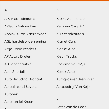
A
K
A & R Schadeautos
K.D.M. Autohandel
A-Team Automotive
Kempen Cars BV
Abbink Autos Vriezenveen
KH Schadeauto´s
AGL handelsonderneming
Kismet Cars
Altijd Raak Penders
Klasse-Auto
AP Auto's Druten
Kleyn Trucks
AR Schadeauto's
Koeleman auto\'s
Audi Specialist
Kozak Autos
Auto Recycling Brabant
Autogrossier Jeen Krist
Autoallround Sevenum
Autobedrijf Van Kuijk
Autobek
L
Autohandel Kroon
Peter van de Laar