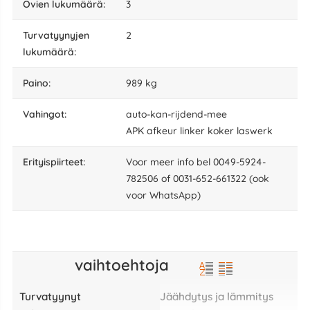
ovien lukumäärä:
3
turvatyynyjen
2
lukumäärä:
paino:
989 kg
vahingot:
auto-kan-rijdend-mee
APK afkeur linker koker laswerk
erityispiirteet:
Voor meer info bel 0049-5924-
782506 of 0031-652-661322 (ook
voor WhatsApp)
vaihtoehtoja
Turvatyynyt
Jäähdytys ja lämmitys