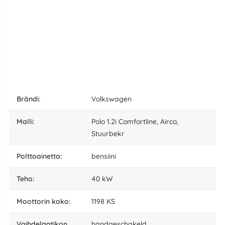
Brändi:
Volkswagen
malli:
Polo 1.2i Comfortline, Airco,
Stuurbekr
polttoainetta:
bensiini
teho:
40 kW
moottorin koko:
1198 KS
vaihdelaatikon
handgeschakeld