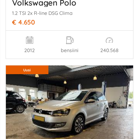
Volkswagen Polo
1.2 TSI 2x R-line DSG Clima
€ 4.650
2012
bensiini
240.568
Uusi