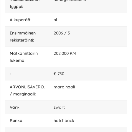
tyyppi:
alkuperää:
nl
Ensimmäinen
2006 / 3
rekisteröinti:
matkamittarin
202.000 KM
lukema:
:
€ 750
ARVONLISÄVERO.
marginaali
/ marginaali:
väri-:
zwart
runko:
hatchback