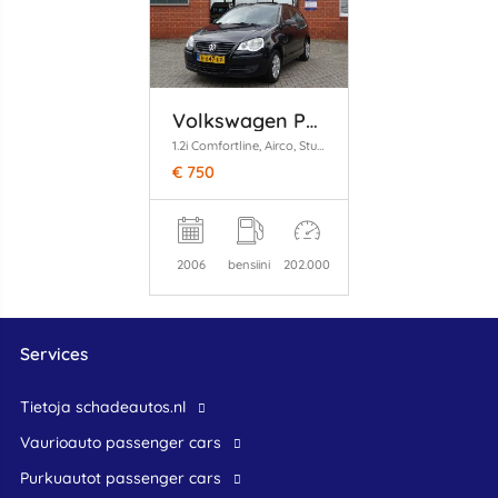
Volkswagen Polo
1.2i Comfortline, Airco, Stuurbekr
€ 750
2006
bensiini
202.000
Services
Tietoja schadeautos.nl
Vaurioauto passenger cars
Purkuautot passenger cars