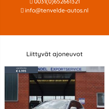
0031(0)652661321
info@tenvelde-autos.nl
Liittyvät ajoneuvot
vientihinta
€ 6.995