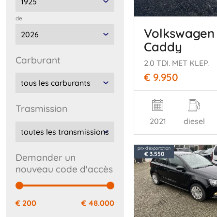
de
Volkswagen
Caddy
carburant
2.0 TDI. MET KLEP.
€ 9.950
trasmission
2021
diesel
prix d'exportation
€ 3.550
Demander un
nouveau code d'accès
€ 200
€ 48.000