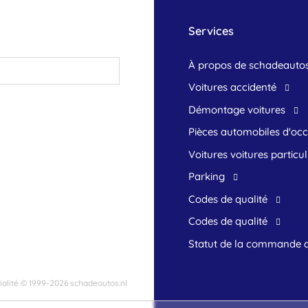
Services
À propos de schadeautos
Voitures accidenté
Démontage voitures
Pièces automobiles d'oc
voitures voitures particul
Parking
Codes de qualité
Codes de qualité
Statut de la commande 
alité
© 1999-2026 schadeautos.nl