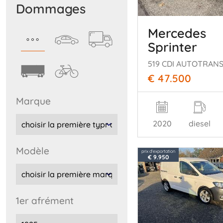
dommages
Mercedes
Sprinter
€ 47.500
marque
2020
diesel
modèle
prix d'exportation
€ 9.950
1er afrément