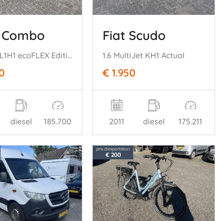
 Combo
Fiat Scudo
1.3 CDTi L1H1 ecoFLEX Edition
1.6 MultiJet KH1 Actual
0
€ 1.950
diesel
185.700
2011
diesel
175.211
prix d'exportation
€ 200