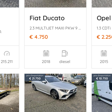
Fiat Ducato
Opel
2.3 MULTIJET MAXI PKW 9 PERSOONS+ROLSTOELLIFT
.
€ 4.750
€ 2.25
215.211
2018
diesel
2015
prix d'exportation
prix d'exportation
€ 21.750
€ 10.750