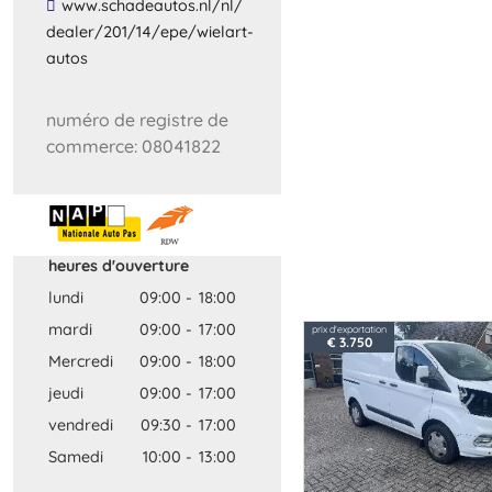
​www​.​schadeautos​.​nl​/​nl​/​
dealer​/​201​/​14​/​epe​/​wielart​-​
autos​
numéro de registre de
commerce: 08041822
heures d'ouverture
lundi
09:00
-
18:00
mardi
09:00
-
17:00
prix d'exportation
€ 3.750
Mercredi
09:00
-
18:00
jeudi
09:00
-
17:00
vendredi
09:30
-
17:00
Samedi
10:00
-
13:00