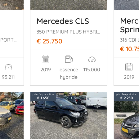
Merc
Mercedes CLS
Spri
350 PREMIUM PLUS HYBRIDE AMG 300 PK !!
519 CDI AUTOTRANSPORTER OPRIJWAGEN
€ 25.750
€ 10.7
2019
essence
115.000
95.211
hybride
2019
prix d'exportation
prix d'exportation
€ 1.650
€ 2.250