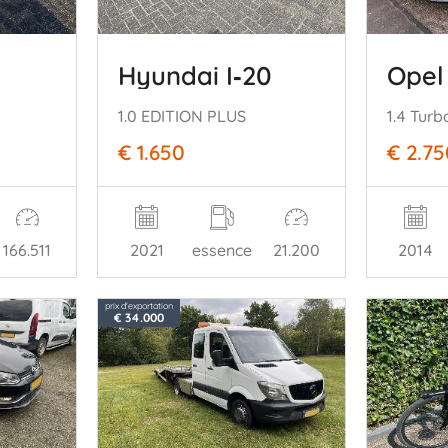
Hyundai I‑20
Opel
1.0 EDITION PLUS
1.4 Turbo
€ 1.650
€ 2.75
166.511
2021
essence
21.200
2014
prix d'exportation
€ 34.000