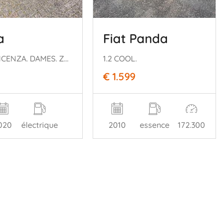
a
Fiat Panda
FDS. VINCENZA. DAMES. ZWART.
1.2 COOL.
€ 1.599
020
électrique
2010
essence
172.300