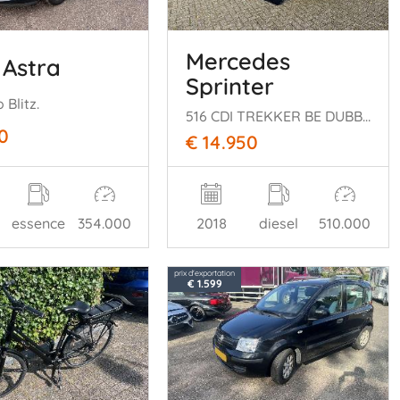
Mercedes
 Astra
Sprinter
 Blitz.
516 CDI TREKKER BE DUBBEL CABINE
0
€ 14.950
essence
354.000
2018
diesel
510.000
prix d'exportation
€ 1.599