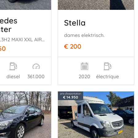
edes
Stella
nter
dames elektrisch.
316 CDI L3H2 MAXI XXL AIRCO NAVI CAMERA.
€ 200
50
diesel
361.000
2020
électrique
prix d'exportation
€ 14.950