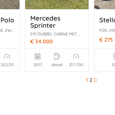
Mercedes
 Polo
Stell
Sprinter
1.4 TDI COMFORTLINE. ZWART.
519 DUBBEL CABINE MET OPLEGGER AUTOTRANSPORTER
€ 275
€ 34.000
202.311
2017
diesel
217.700
2
1
2