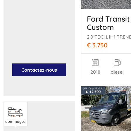
Ford Transit
Custom
2.0 TDCI L1H1 TREND
€ 3.750
Contactez-nous
2018
diesel
prix d'exportation
€ 47.500
dommages