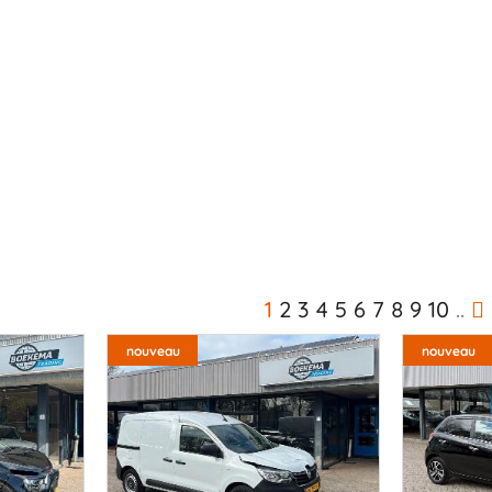
1
2
3
4
5
6
7
8
9
10
..
nouveau
nouveau