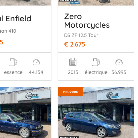
Zero
l Enfield
Motorcycles
yan 410
DS ZF 12.5 Tour
75
€ 2.675
essence
44.154
2015
électrique
56.995
nouveau