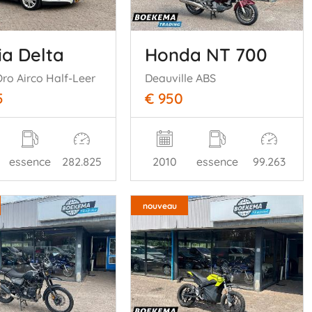
ia Delta
Honda NT 700
Oro Airco Half-Leer
Deauville ABS
5
€ 950
essence
282.825
2010
essence
99.263
nouveau