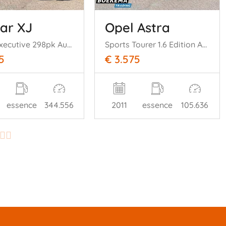
ar XJ
Opel Astra
4.2 V8 Executive 298pk Automaat Memory Navi Cruise
Sports Tourer 1.6 Edition Automaat Navi Cruise Airco
5
€ 3.575
essence
344.556
2011
essence
105.636