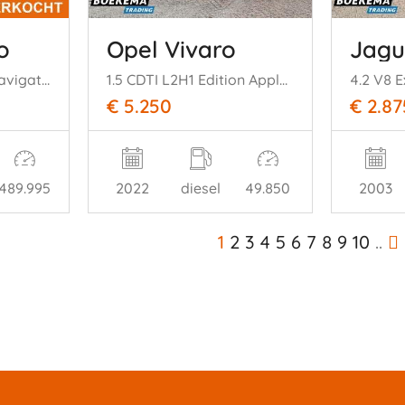
o
Opel Vivaro
Jagu
2.0 TDCi Titanium Navigatie Climate Cruise PDC Trekh.
1.5 CDTI L2H1 Edition Apple-carplay Airco Cruise Schuifdeur
€ 5.250
€ 2.87
489.995
2022
diesel
49.850
2003
1
2
3
4
5
6
7
8
9
10
..