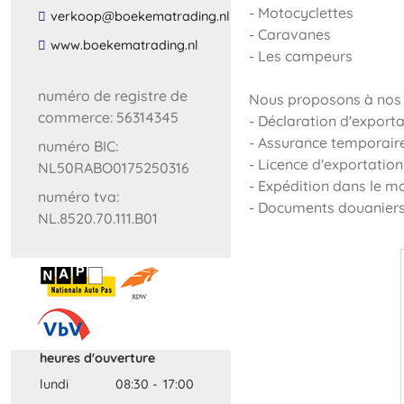
- Motocyclettes
​verkoop​@​boekematrading​.​nl​
- Caravanes
​www​.​boekematrading​.​nl​
- Les campeurs
numéro de registre de
Nous proposons à nos c
commerce: 56314345
- Déclaration d'export
- Assurance temporair
numéro BIC:
- Licence d'exportatio
NL50RABO0175250316
- Expédition dans le m
numéro tva:
- Documents douanier
NL.8520.70.111.B01
heures d'ouverture
lundi
08:30
-
17:00