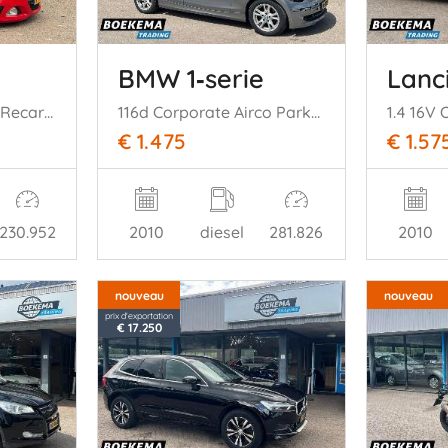
BMW 1‑serie
Lanc
1.6 16V T OPC 192PK Recaro Clima Cruise
116d Corporate Airco Parkeersensoren 5-Deurs
1.4 16V 
€ 1.475
€ 1.57
230.952
2010
diesel
281.826
2010
nouveau
nouveau
prix d'exportation
€ 17.250