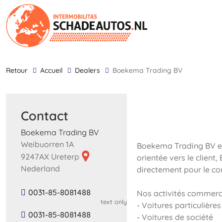
retour
Accueil
Dealers
Boekema Trading BV
Contact
Boekema Trading BV
Weibuorren 1A
Boekema Trading BV es
9247AX Ureterp
orientée vers le clien
Nederland
directement pour le co
0031-85-8081488
Nos activités commerci
text only
- Voitures particulières
0031-85-8081488
- Voitures de société