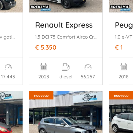
Renault Express
Peug
1.2 PureTech Plus Navigatie Climate
1.5 DCI 75 Comfort Airco Cruise PDC
€ 5.350
€ 1
17.443
2023
diesel
56.257
2018
nouveau
nouveau