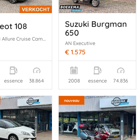
Suzuki Burgman
eot 108
650
1.0 e-VTi Allure Cruise Camera Climate
AN Executive
€ 1.575
essence
38.864
2008
essence
74.836
nouveau