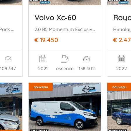
Volvo Xc‑60
Roya
1.5 Titanium Styling Pack Navigatie Cruise Climate Stoelverw.
2.0 B5 Momentum Exclusive Leer Harman/Kardon Camera Stoel-Stuurverw
Himala
€ 19.450
€ 2.4
109.347
2021
essence
138.402
2022
nouveau
nouveau