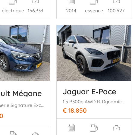
électrique
156.333
2014
essence
100.527
Jaguar E‑Pace
ult Mégane
1.5 P300e AWD R-Dynamic HSE
1.2 TCe Serie Signature Exclusiv
€ 18.850
50