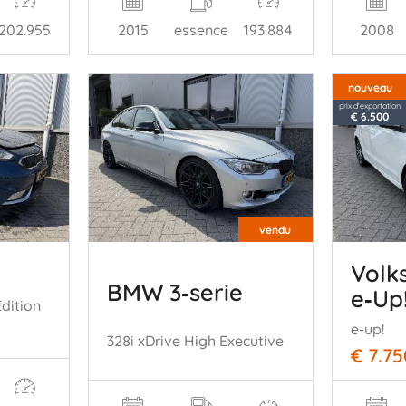
202.955
2015
essence
193.884
2008
nouveau
prix d'exportation
€ 6.500
vendu
Volk
BMW 3‑serie
e‑Up
Edition
e-up!
328i xDrive High Executive
€ 7.75