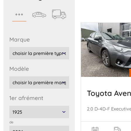
marque
modèle
Toyota Aven
1er afrément
de