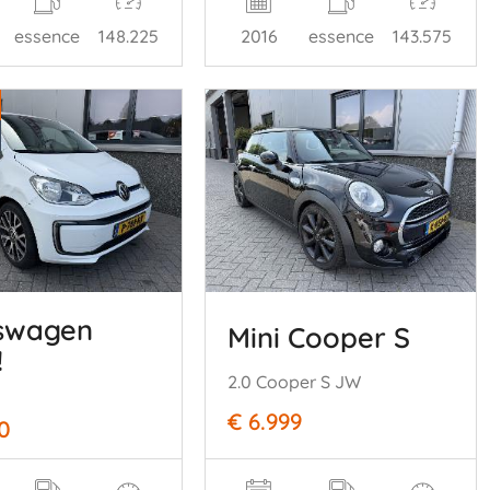
essence
148.225
2016
essence
143.575
swagen
Mini Cooper S
!
2.0 Cooper S JW
€ 6.999
0