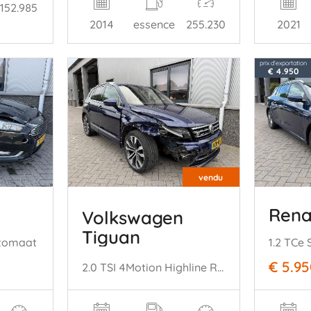
152.985
2014
essence
255.230
2021
prix d'exportation
€ 4.950
vendu
Rena
Volkswagen
Tiguan
utomaat
€ 5.9
2.0 TSI 4Motion Highline R-Line