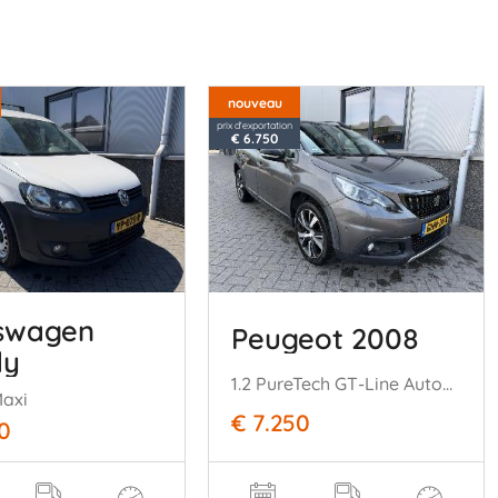
nouveau
prix d'exportation
€ 6.750
swagen
Peugeot 2008
dy
1.2 PureTech GT-Line Automaat.
Maxi
€ 7.250
0