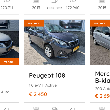
270.711
2013
essence
172.960
2015
nouveau
nouveau
vendu
Merc
Peugeot 108
B‑kl
1.0 e-VTi Active
200 Aut
250 Business Luxury Automaat.
€ 2.450
€ 2.65