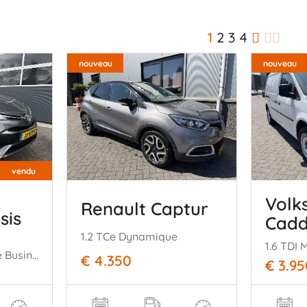
1
2
3
4
nouveau
nouveau
vendu
Volk
Renault Captur
sis
Cad
1.2 TCe Dynamique
1.6 TDI 
2.0 D-4D-F Executive Business
€ 4.350
€ 3.95