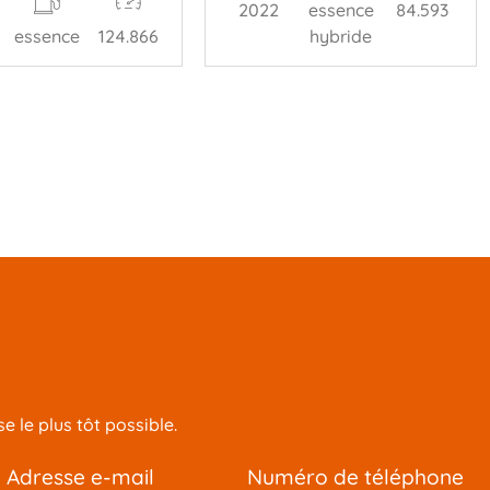
2022
essence
84.593
essence
124.866
hybride
 le plus tôt possible.
adresse e-mail
numéro de téléphone