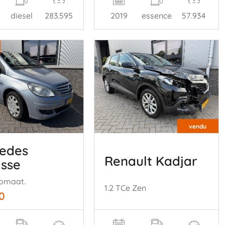
diesel
283.595
2019
essence
57.934
vendu
edes
Renault Kadjar
asse
omaat.
1.2 TCe Zen
0