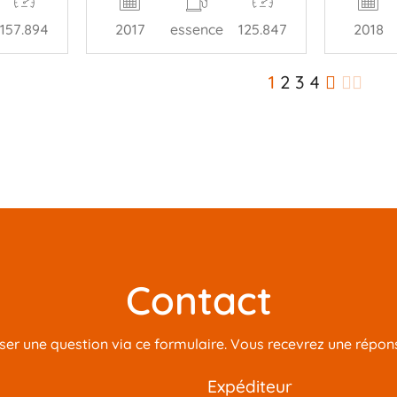
2017
essence
125.847
157.894
2018
1
2
3
4
Contact
r une question via ce formulaire. Vous recevrez une réponse
expéditeur