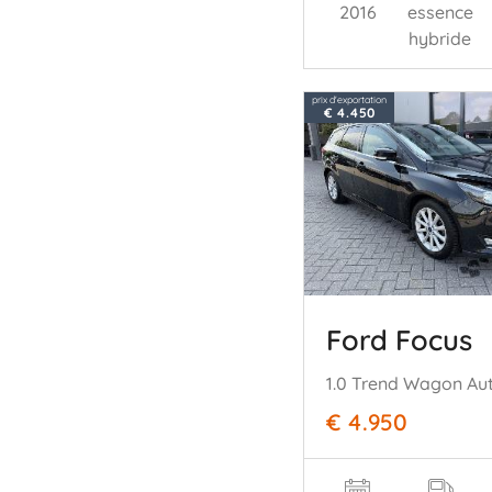
2016
essence
hybride
prix d'exportation
€ 4.450
Ford Focus
1.0 Trend Wagon A
€ 4.950