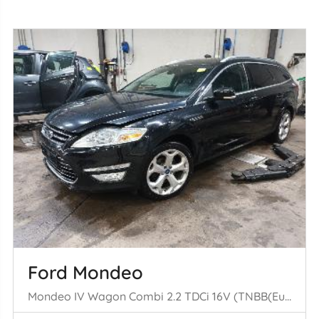
Ford Mondeo
Mondeo IV Wagon Combi 2.2 TDCi 16V (TNBB(Euro 5)) [147kW] (07-2010/01= -2015)