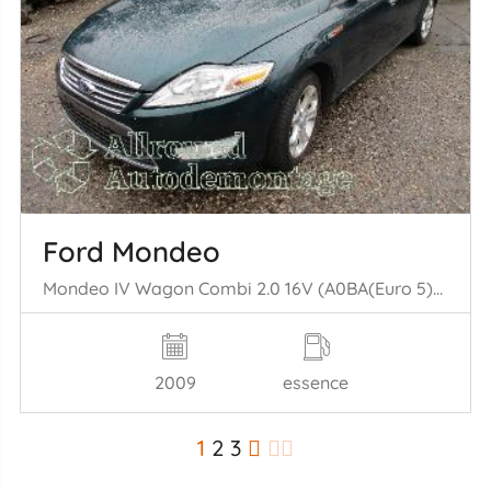
Ford Mondeo
Mondeo IV Wagon Combi 2.0 16V (A0BA(Euro 5)) [107kW] (03-2007/01-2015= )
2009
essence
1
2
3