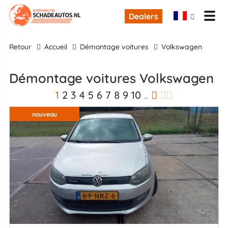
Dealers
retour
Accueil
Démontage voitures
Volkswagen
Démontage voitures Volkswagen
1
2
3
4
5
6
7
8
9
10
..
nouveau