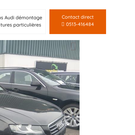
Contact direct
us Audi démontage
0513-416484
itures particulières