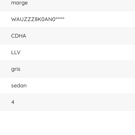
marge
WAUZZZ8K0AN0*****
CDHA
LLV
gris
sedan
4