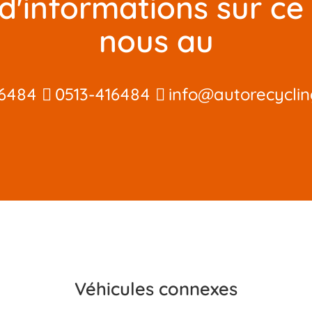
d'informations sur ce
nous au
16484
0513-416484
info@autorecyclin
Véhicules connexes