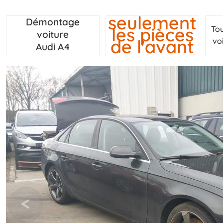
seulement
Démontage
les pièces
To
voiture
de l'avant
vo
Audi A4