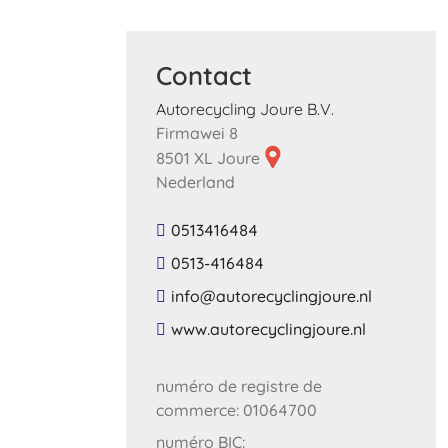
Contact
Autorecycling Joure B.V.
Firmawei 8
8501 XL Joure
Nederland
0513416484
0513-416484
​info​@​autorecyclingjoure​.​nl​
​www​.​autorecyclingjoure​.​nl​
numéro de registre de
commerce: 01064700
numéro BIC: