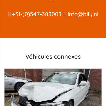
+31-(0)547-388008
info@bily.nl
Véhicules connexes