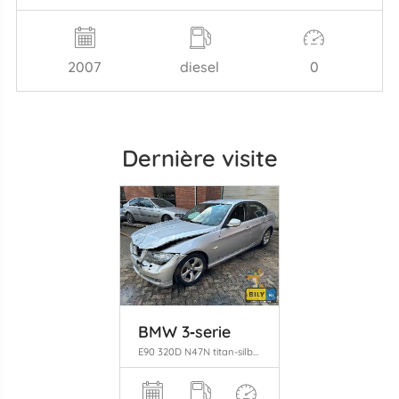
2007
diesel
0
Dernière visite
BMW 3‑serie
E90 320D N47N titan-silber (354)