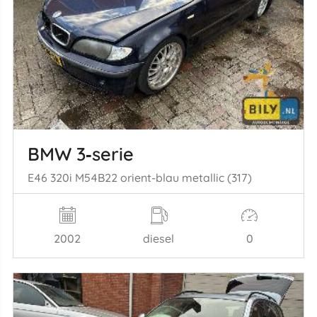
BMW 3‑serie
E46 320i M54B22 orient-blau metallic (317)
2002
diesel
0