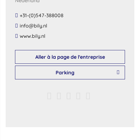
Nederland
+31-(0)547-388008
​info​@​bily​.​nl​
​www​.​bily​.​nl​
Aller à la page de l'entreprise
Parking