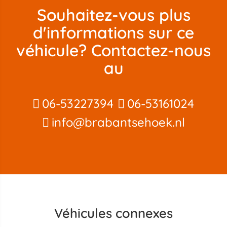
Souhaitez-vous plus
d'informations sur ce
véhicule? Contactez-nous
au
06-53227394
06-53161024
info@brabantsehoek.nl
Véhicules connexes