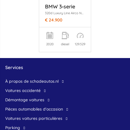
BMW 3‑serie
320d Luxury Line Airco Navi Cruise 360° Schuifdak LED 140KW Euro 6
€ 24.900
2020
diesel
129.529
Services
À propos de schadeautos.nl
Voitures accidenté
Démontage voitures
Pièces automobiles d'occasion
voitures voitures particulières
Parking