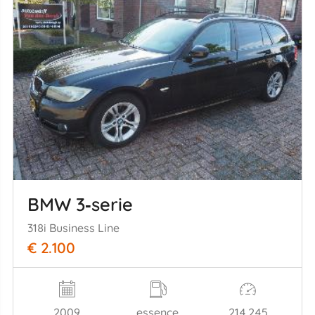
BMW 3‑serie
318i Business Line
€ 2.100
2009
essence
214.245