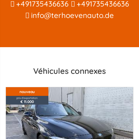
+491735436636
+491735436636
info@terhoevenauto.de
Véhicules connexes
nouveau
prix d'exportation
€ 11.000