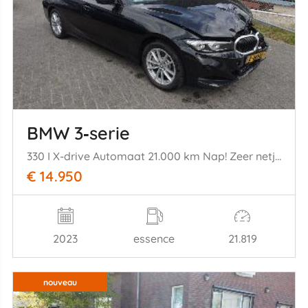
BMW 3‑serie
330 I X-drive Automaat 21.000 km Nap! Zeer netjes Rijdbaar
€ 14.950
2023
essence
21.819
nouveau