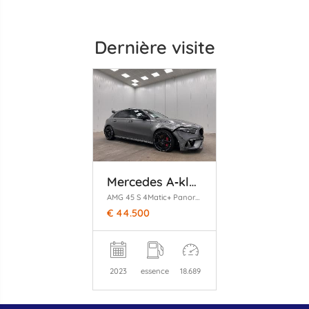
Dernière visite
Mercedes A‑klasse
AMG 45 S 4Matic+ Panoramadak Navi Clima
€ 44.500
2023
essence
18.689