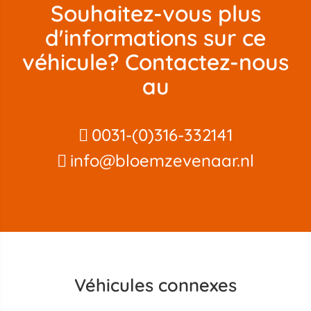
Souhaitez-vous plus
d'informations sur ce
véhicule? Contactez-nous
au
0031-(0)316-332141
info@bloemzevenaar.nl
Véhicules connexes