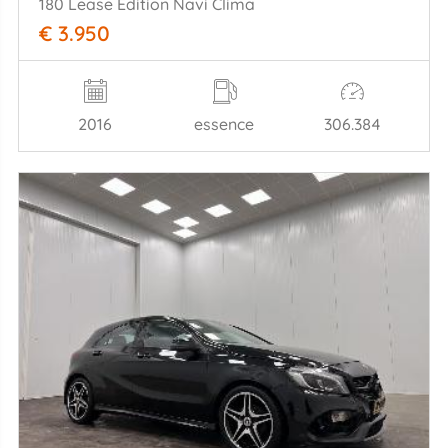
180 Lease Edition Navi Clima
€ 3.950
2016
essence
306.384