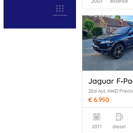
2003
essence
Jaguar F‑Pa
€ 6.950
2017
diesel