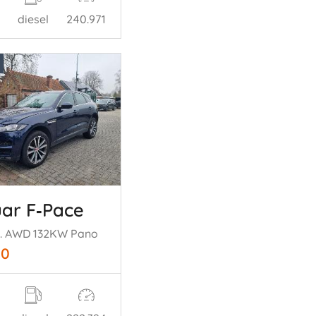
diesel
240.971
ar F‑Pace
t. AWD 132KW Pano
50