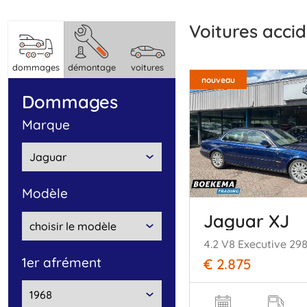
Voitures acc
dommages
démontage
voitures
nouveau
dommages
marque
modèle
Jaguar XJ
1er afrément
€ 2.875