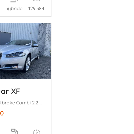
hybride
129.384
ar XF
XF Sportbrake Combi 2.2 D S 16V (224DT(DW12C)) [147kW] (09-2012/04-20= 14)
50