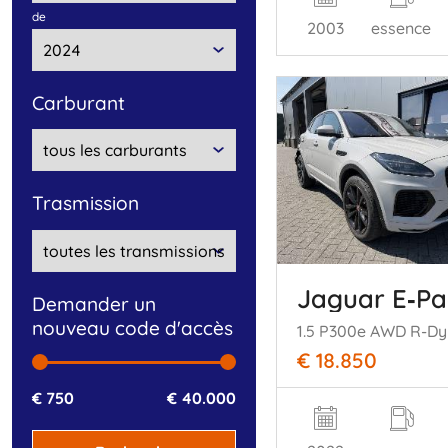
de
2003
essence
carburant
trasmission
Jaguar E‑Pa
Demander un
nouveau code d'accès
€ 18.850
€ 750
€ 40.000