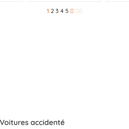
1
2
3
4
5
Voitures accidenté