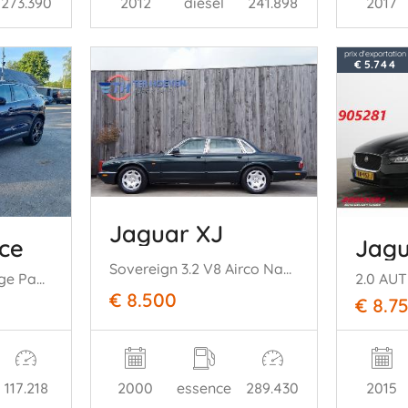
273.390
2012
diesel
241.898
2017
prix d'exportation
€ 5.744
Jaguar XJ
ce
Jagu
Sovereign 3.2 V8 Airco Navi Cruise 174KW
20d Aut. AWD Prestige Pano
€ 8.500
€ 8.7
2000
essence
289.430
117.218
2015