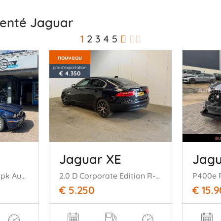
identé Jaguar
1
2
3
4
5
nouveau
prix d'exportation
€ 4.350
Jaguar XE
Jagu
4.2 V8 Executive 298pk Automaat Memory Navi Cruise
2.0 D Corporate Edition R-Sport
€ 5.250
€ 15.