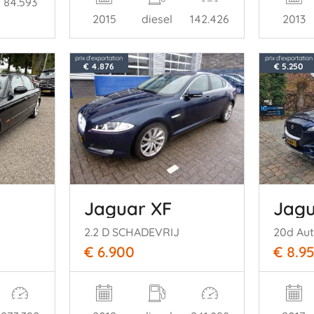
84.593
2015
diesel
142.426
2013
prix d'exportation
prix d'exportation
€ 4.876
€ 5.250
Jaguar XF
Jagu
2.2 D SCHADEVRIJ
20d Au
€ 6.900
€ 8.9