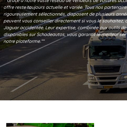
““Grâce à notre vaste réseau de vendeurs de voitures acci
offre reste toujours actuelle et variée. Tous nos partenaire
rigoureusement sélectionnés, disposent de plusieurs année
peuvent vous conseiller directement si vous le souhaitez, 
Jaguar accidentée. Leur expertise, combinée aux outils de
disponibles sur Schadeautos, vous garantit le meilleur ser
notre plateforme.””