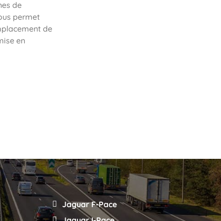
nes de
ous permet
emplacement de
mise en
Jaguar F-Pace
Jaguar I-Pace