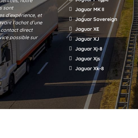
dentées, notre
s sont
Jaguar MK II
s d’expérience, et
Jaguar Sovereign
avant l’achat d’une
Jaguar XE
 contact direct
vice possible sur
Jaguar XJ
Jaguar Xj-8
Jaguar Xjs
Jaguar Xk-8