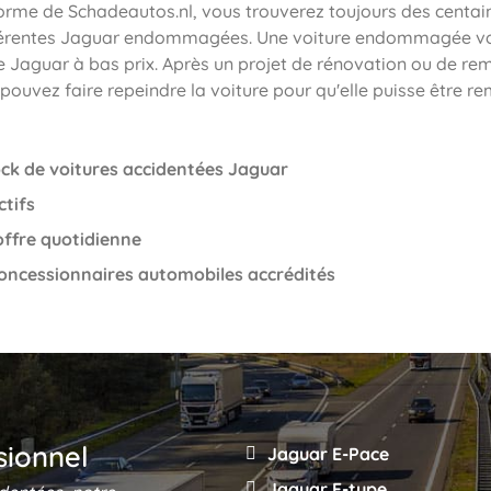
forme de Schadeautos.nl, vous trouverez toujours des centai
fférentes Jaguar endommagées. Une voiture endommagée v
e Jaguar à bas prix. Après un projet de rénovation ou de r
pouvez faire repeindre la voiture pour qu'elle puisse être re
ck de voitures accidentées Jaguar
ctifs
offre quotidienne
oncessionnaires automobiles accrédités
sionnel
Jaguar E-Pace
Jaguar F-type