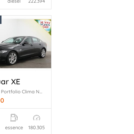
diesel
222.394
ar XE
2.0 AUT Portfolio Clima Navi Cruise Leder SHZ PDC
50
essence
180.305