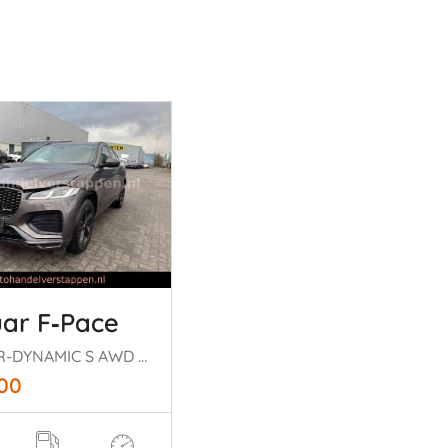
ar F‑Pace
P400e R-DYNAMIC S AWD Pano
900