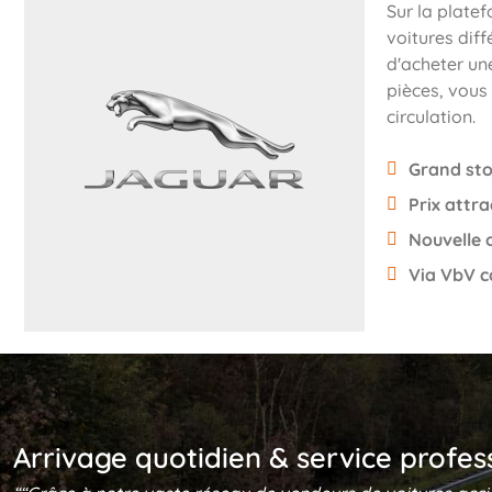
Sur la plate
voitures di
d'acheter un
pièces, vous 
circulation.
Grand sto
Prix attra
Nouvelle 
Via VbV c
Arrivage quotidien & service profes